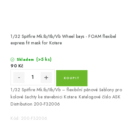
p
o
t
ř
1/32 Spitfire Mk.Ib/IIb/Vb Wheel bays - FOAM flexibel
express fit mask for Kotare
e
b
(>5 ks)
Skladem
90 Kč
y
1/32 Spitfire Mk.Ib/IIb/Vb – flexibilní pěnové šablony pro
kolové šachty ke stavebnici Kotare. Katalogové číslo ASK
Distribution 200-F32006
Kód:
200-F32006