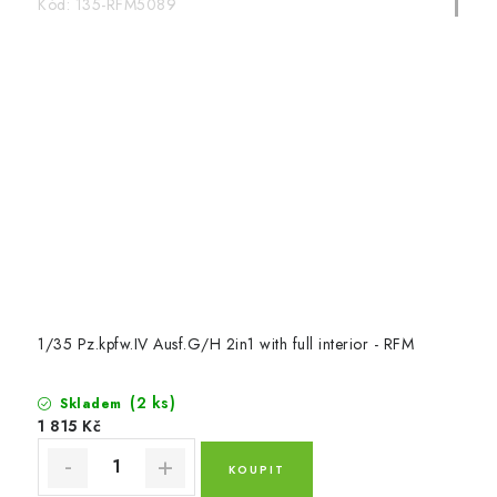
Kód:
135-RFM5089
1/35 Pz.kpfw.IV Ausf.G/H 2in1 with full interior - RFM
(2 ks)
Skladem
1 815 Kč