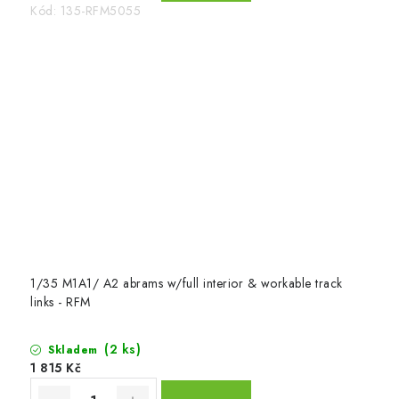
Kód:
135-RFM5055
1/35 M1A1/ A2 abrams w/full interior & workable track
links - RFM
(2 ks)
Skladem
1 815 Kč