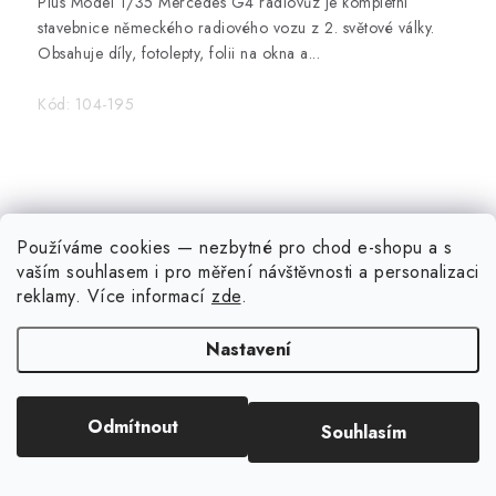
Plus Model 1/35 Mercedes G4 radiovůz je kompletní
stavebnice německého radiového vozu z 2. světové války.
Obsahuje díly, fotolepty, folii na okna a...
Kód:
104-195
Používáme cookies — nezbytné pro chod e-shopu a s
vaším souhlasem i pro měření návštěvnosti a personalizaci
reklamy
. Více informací
zde
.
Nastavení
Odmítnout
Souhlasím
1/72 STARTER KIT US 1/4 Ton Truck & Trailer - Heller