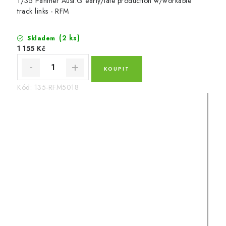
1/35 Panther Ausf.G early/late production w/workable
track links - RFM
(2 ks)
Skladem
1 155 Kč
Kód:
135-RFM5018