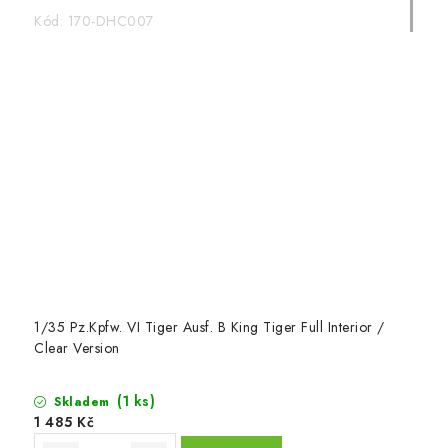
Kód:
170-DHC007
1/35 Pz.Kpfw. VI Tiger Ausf. B King Tiger Full Interior /
Clear Version
(1 ks)
Skladem
1 485 Kč