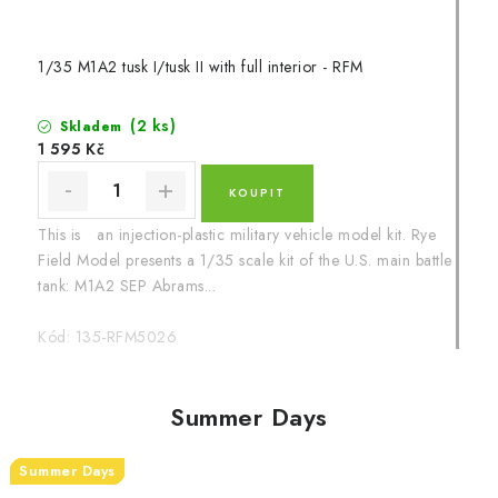
1/35 M1A2 tusk I/tusk II with full interior - RFM
(2 ks)
Skladem
1 595 Kč
This is an injection-plastic military vehicle model kit. Rye
Field Model presents a 1/35 scale kit of the U.S. main battle
tank: M1A2 SEP Abrams...
Kód:
135-RFM5026
Summer Days
Summer Days
Summer Days
Summer Days
Summer Days
Summer Days
Summer Days
Summer Days
Summer Days
Summer Days
Summer Days
Summer Days
Summer Days
Summer Days
Summer Days
Summer Days
Summer Days
Summer Days
Summer Days
Summer Days
Summer Days
Summer Days
Summer Days
Summer Days
Summer Days