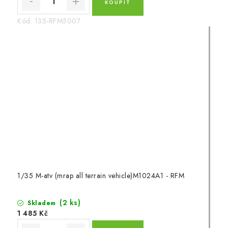
Kód:
135-RFM5007
1/35 M-atv (mrap all terrain vehicle)M1024A1 - RFM
(2 ks)
Skladem
1 485 Kč