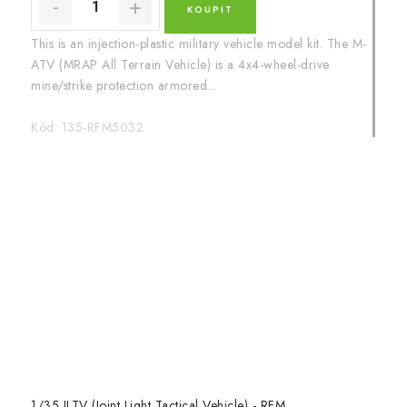
This is an injection-plastic military vehicle model kit. The M-
ATV (MRAP All Terrain Vehicle) is a 4x4-wheel-drive
mine/strike protection armored...
Kód:
135-RFM5032
1/35 JLTV (Joint Light Tactical Vehicle) - RFM