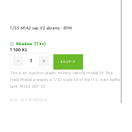
1/35 M1A2 sep V2 abrams - RFM
(1 ks)
Skladem
1 100 Kč
This is an injection-plastic military vehicle model kit. Rye
Field Model presents a 1/35 scale kit of the U.S. main battle
tank: M1A2 SEP V2...
Kód:
135-RFM5029