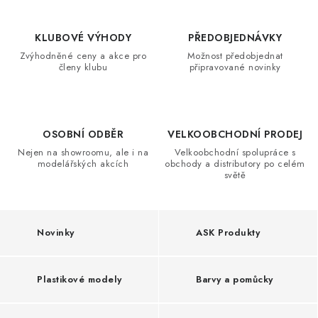
BARVY A POMŮCKY
m
PUBLIKACE
KLUBOVÉ VÝHODY
PŘEDOBJEDNÁVKY
o
Zvýhodněné ceny a akce pro
Možnost předobjednat
d
členy klubu
připravované novinky
SKY RIDERS COFFEE
e
l
DÁRKOVÉ POUKAZY
y
OSOBNÍ ODBĚR
VELKOOBCHODNÍ PRODEJ
PRODÁVANÉ ZNAČKY
Nejen na showroomu, ale i na
Velkoobchodní spolupráce s
,
modelářských akcích
obchody a distributory po celém
světě
W
O nás
Moje objednávka
Kontakty
Doprava a platba
a
Obchodní podmínky
Podmínky ochrany osobních údajů
r
Reklamační řád
Novinky
Velkoobchod (B2B)
ASK Produkty
h
Převodník modelářských barev
Modelářský slovník Art Scale
a
FAQ
Výstavy 2026
Plastikové modely
Barvy a pomůcky
m