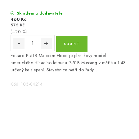
Skladem u dodavatele
460 Kč
575 Kč
(–20 %)
Eduard P-51B Malcolm Hood je plastikový model
amerického stíhacího letounu P-51B Mustang v měřítku 1:48
určený ke slepení. Stavebnice patří do řady...
Kód:
103-84214