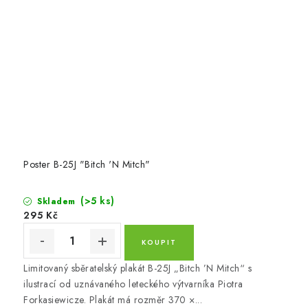
Poster B-25J "Bitch 'N Mitch"
(>5 ks)
Skladem
295 Kč
Limitovaný sběratelský plakát B-25J „Bitch ’N Mitch“ s
ilustrací od uznávaného leteckého výtvarníka Piotra
Forkasiewicze. Plakát má rozměr 370 ×...