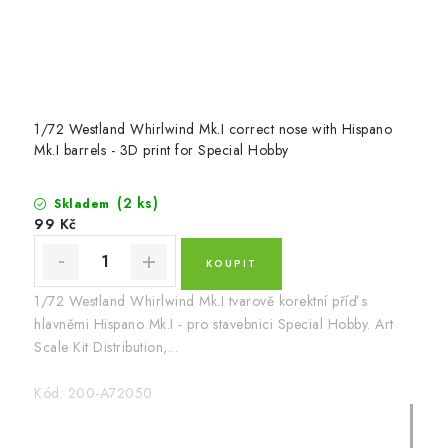
1/72 Westland Whirlwind Mk.I correct nose with Hispano
Mk.I barrels - 3D print for Special Hobby
(2 ks)
Skladem
99 Kč
1/72 Westland Whirlwind Mk.I tvarově korektní příď s
hlavněmi Hispano Mk.I - pro stavebnici Special Hobby. Art
Scale Kit Distribution,...
Kód:
200-A72050