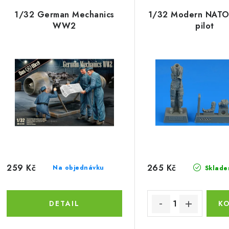
ý
e
1/32 German Mechanics
1/32 Modern NATO 
p
WW2
pilot
n
í
s
p
p
r
r
o
o
d
d
u
u
k
259 Kč
265 Kč
Na objednávku
Sklade
k
t
ů
ů