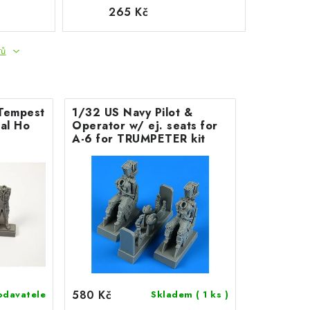
265 Kč
tů
 Tempest
1/32 US Navy Pilot &
ial Ho
Operator w/ ej. seats for
A-6 for TRUMPETER kit
580 Kč
odavatele
Skladem
( 1 ks )