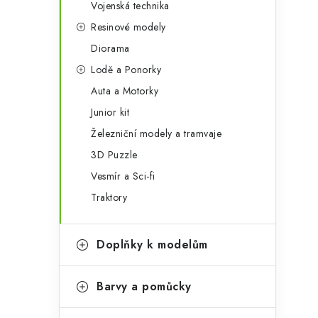
Vojenská technika
Resinové modely
Diorama
i
Lodě a Ponorky
Auta a Motorky
Junior kit
Železniční modely a tramvaje
3D Puzzle
Vesmír a Sci-fi
Traktory
Doplňky k modelům
t
Barvy a pomůcky