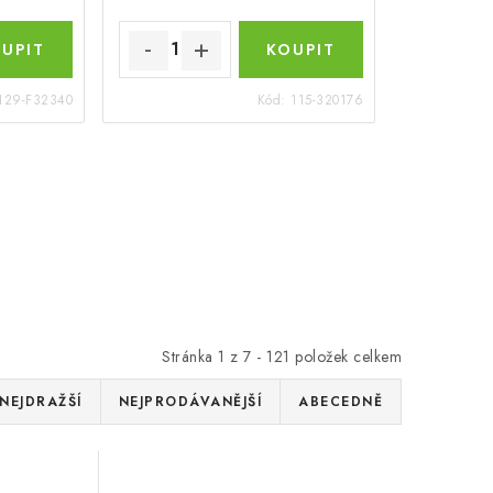
129-F32340
Kód:
115-320176
Stránka
1
z
7
-
121
položek celkem
NEJDRAŽŠÍ
NEJPRODÁVANĚJŠÍ
ABECEDNĚ