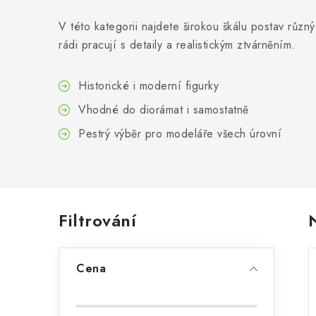
V této kategorii najdete širokou škálu postav různý
rádi pracují s detaily a realistickým ztvárněním.
Historické i moderní figurky
Vhodné do diorámat i samostatně
Pestrý výběr pro modeláře všech úrovní
P
Filtrování
o
Cena
s
t