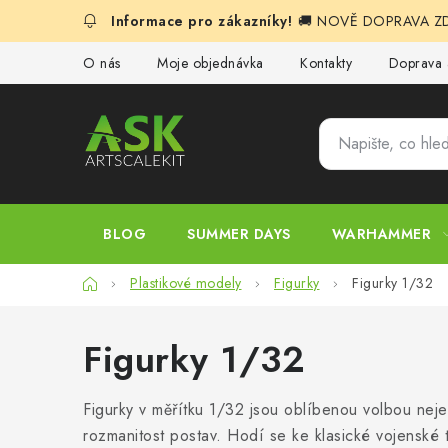
Přejít
🚚 NOVĚ DOPRAVA ZDA
na
obsah
O nás
Moje objednávka
Kontakty
Doprava 
BLOG
SUMMER DAYS
WARHAMMER
Domů
Plastikové modely
Figurky
Figurky 1/32
Figurky 1/32
Figurky v měřítku 1/32 jsou oblíbenou volbou nejen
rozmanitost postav. Hodí se ke klasické vojenské 