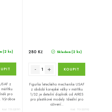
280 Kč
(2 ks)
(2 ks)
m
Skladem
a USAF z
Figurka leteckého mechanika USAF
 měřítku
z období korejské války v měřítku
lněk pro
1/32 je detailní doplněk od AIRES
l. Výrobce
pro plastikové modely. Ideální pro
oživení...
Kód:
115-320191
Kód:
115-320192