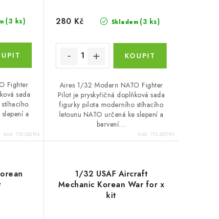
280 Kč
(3 ks)
(3 ks)
m
Skladem
O Fighter
Aires 1/32 Modern NATO Fighter
ňková sada
Pilot je pryskyřičná doplňková sada
 stíhacího
figurky pilota moderního stíhacího
slepení a
letounu NATO určená ke slepení a
barvení....
Kód:
115-320194
Kód:
115-320193
Korean
1/32 USAF Aircraft
t
Mechanic Korean War for x
kit