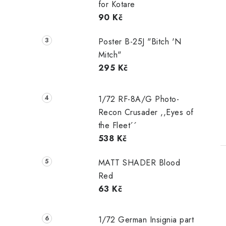
for Kotare
90 Kč
Poster B-25J "Bitch 'N
Mitch"
295 Kč
1/72 RF-8A/G Photo-
Recon Crusader ,,Eyes of
the Fleet´´
538 Kč
MATT SHADER Blood
Red
63 Kč
1/72 German Insignia part