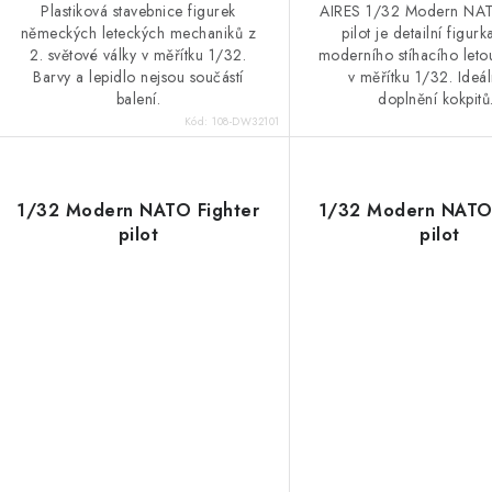
Plastiková stavebnice figurek
AIRES 1/32 Modern NAT
německých leteckých mechaniků z
pilot je detailní figurk
2. světové války v měřítku 1/32.
moderního stíhacího le
Barvy a lepidlo nejsou součástí
v měřítku 1/32. Ideál
balení.
doplnění kokpitů.
Kód:
108-DW32101
1/32 Modern NATO Fighter
1/32 Modern NATO 
pilot
pilot