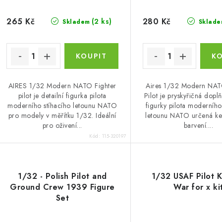
265 Kč
280 Kč
(2 ks)
Skladem
Sklade
AIRES 1/32 Modern NATO Fighter
Aires 1/32 Modern NAT
pilot je detailní figurka pilota
Pilot je pryskyřičná dopl
moderního stíhacího letounu NATO
figurky pilota moderního
pro modely v měřítku 1/32. Ideální
letounu NATO určená ke 
pro oživení...
barvení....
Kód:
115-320197
1/32 - Polish Pilot and
1/32 USAF Pilot 
Ground Crew 1939 Figure
War for x ki
Set