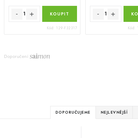
Kód:
129-F32317
Kód:
Doporučení
Ř
DOPORUČUJEME
NEJLEVNĚJŠÍ
a
V
z