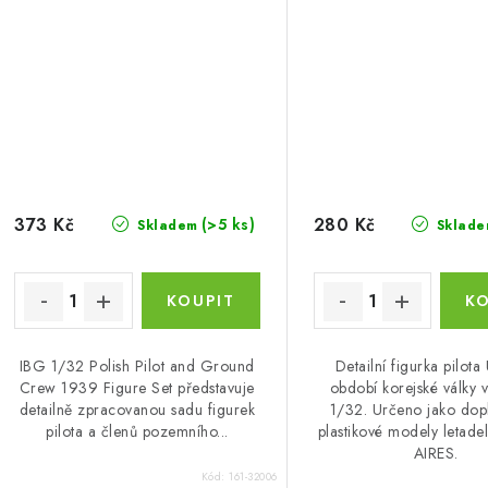
373 Kč
280 Kč
(>5 ks)
Skladem
Sklade
IBG 1/32 Polish Pilot and Ground
Detailní figurka pilot
Crew 1939 Figure Set představuje
období korejské války v
detailně zpracovanou sadu figurek
1/32. Určeno jako dop
pilota a členů pozemního...
plastikové modely letade
AIRES.
Kód:
161-32006