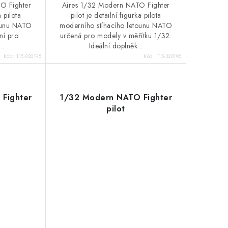
O Fighter
Aires 1/32 Modern NATO Fighter
a pilota
pilot je detailní figurka pilota
tounu NATO
moderního stíhacího letounu NATO
ní pro
určená pro modely v měřítku 1/32.
..
Ideální doplněk...
Kód:
115-320195
Kód:
115-320196
Fighter
1/32 Modern NATO Fighter
pilot