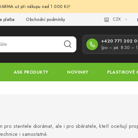
RMA už při nákupu nad 1 000 Kč!
CZK
a platba
Obchodní podmínky
Podmínky ochrany osobních úd
+420 771 202 00
(po – pá: 8:30 – 
ASK PRODUKTY
NOVINKY
PLASTIKOVÉ 
 pro stavitele diorámat, ale i pro sběratele, kteří oceňují pr
technice i samostatně.