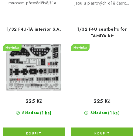
mnohem přesvědčivější a...
jsou u plastových dílů často...
1/32 F4U-1A interior S.A.
1/32 F4U seatbelts for
TAMIYA kit
Novinka
Novinka
225 Kč
225 Kč
(1 ks)
(1 ks)
Skladem
Skladem