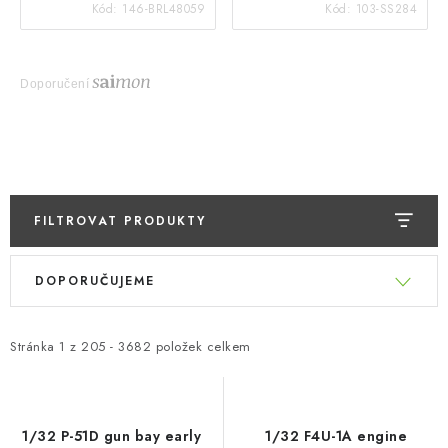
Kód:
146-BRL48059
Kód:
103-SS284
Doporučení
FILTROVAT PRODUKTY
V
Ř
DOPORUČUJEME
ý
a
p
z
i
e
Stránka
1
z
205
-
3682
položek celkem
s
n
p
í
r
p
1/32 P-51D gun bay early
1/32 F4U-1A engine