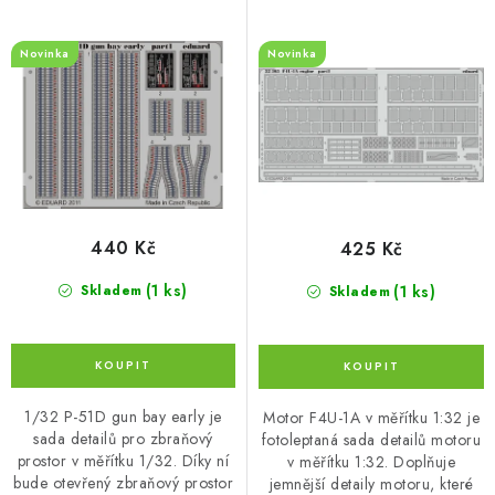
o
r
d
o
Novinka
Novinka
u
d
k
u
t
k
ů
t
ů
440 Kč
425 Kč
(1 ks)
(1 ks)
Skladem
Skladem
1/32 P-51D gun bay early je
Motor F4U-1A v měřítku 1:32 je
sada detailů pro zbraňový
fotoleptaná sada detailů motoru
prostor v měřítku 1/32. Díky ní
v měřítku 1:32. Doplňuje
bude otevřený zbraňový prostor
jemnější detaily motoru, které