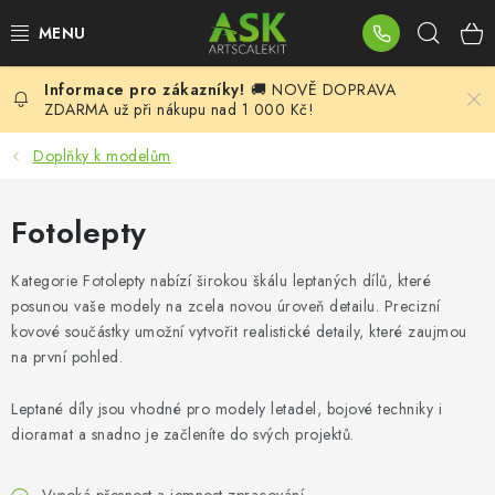
Přejít
Hleda
na
obsah
🚚 NOVĚ DOPRAVA
BLOG
ZDARMA už při nákupu nad 1 000 Kč!
SUMMER DAYS
Doplňky k modelům
WARHAMMER
Fotolepty
ASK PRODUKTY
Kategorie Fotolepty nabízí širokou škálu leptaných dílů, které
posunou vaše modely na zcela novou úroveň detailu. Precizní
NOVINKY
kovové součástky umožní vytvořit realistické detaily, které zaujmou
na první pohled.
PLASTIKOVÉ MODELY
Leptané díly jsou vhodné pro modely letadel, bojové techniky i
dioramat a snadno je začleníte do svých projektů.
DOPLŇKY K MODELŮM