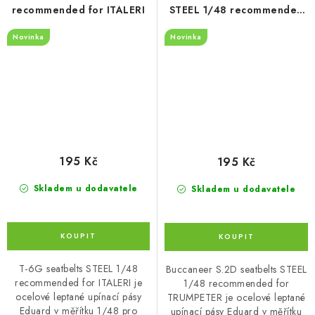
recommended for ITALERI
STEEL 1/48 recommended
for TRUMPETER
Novinka
Novinka
195 Kč
195 Kč
Skladem u dodavatele
Skladem u dodavatele
T-6G seatbelts STEEL 1/48
Buccaneer S.2D seatbelts STEEL
recommended for ITALERI je
1/48 recommended for
ocelové leptané upínací pásy
TRUMPETER je ocelové leptané
Eduard v měřítku 1/48 pro
upínací pásy Eduard v měřítku