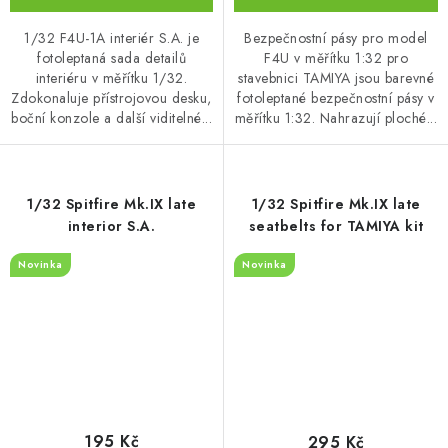
1/32 F4U-1A interiér S.A. je
Bezpečnostní pásy pro model
fotoleptaná sada detailů
F4U v měřítku 1:32 pro
interiéru v měřítku 1/32.
stavebnici TAMIYA jsou barevné
Zdokonaluje přístrojovou desku,
fotoleptané bezpečnostní pásy v
boční konzole a další viditelné...
měřítku 1:32. Nahrazují ploché...
1/32 Spitfire Mk.IX late
1/32 Spitfire Mk.IX late
interior S.A.
seatbelts for TAMIYA kit
Novinka
Novinka
195 Kč
295 Kč