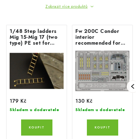
Zobrazit více produktů
1/48 Step ladders
Fw 200C Condor
Mig 15-Mig 17 (two
interior
type) PE set for
recommended for
EDUARD, TAMIYA,
REVELL
Hobbyboss and more
179 Kč
130 Kč
Skladem u dodavatele
Skladem u dodavatele