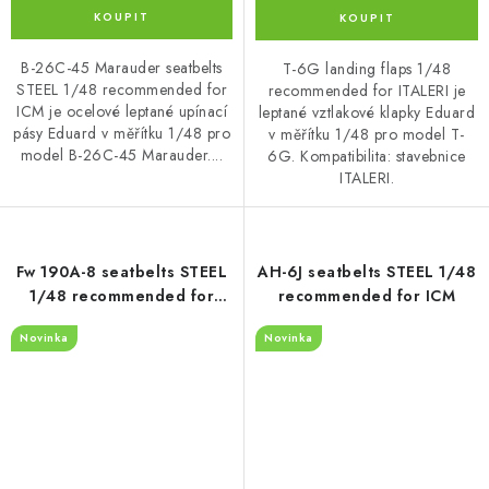
B-26C-45 Marauder seatbelts
T-6G landing flaps 1/48
STEEL 1/48 recommended for
recommended for ITALERI je
ICM je ocelové leptané upínací
leptané vztlakové klapky Eduard
pásy Eduard v měřítku 1/48 pro
v měřítku 1/48 pro model T-
model B-26C-45 Marauder....
6G. Kompatibilita: stavebnice
ITALERI.
Fw 190A-8 seatbelts STEEL
AH-6J seatbelts STEEL 1/48
1/48 recommended for
recommended for ICM
HOBBY BOSS
Novinka
Novinka