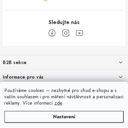
Z
á
B2B sekce
p
a
Našim cílem je 100% orientace na potřeby obchodní partnerů,
Informace pro vás
poskytování odpovídajících služeb a servisu
t
í
O nás
Používáme cookies — nezbytné pro chod e-shopu a s
Pro modeláře
REGISTRACE
vaším souhlasem i pro měření návštěvnosti a personalizaci
Moje objednávka
Převodník modelářských barev
reklamy
. Více informací
zde
.
Můj účet
Kontakty
Modelářský slovník Art Scale
Nastavení
Přihlásit se
Doprava a platba
Dobírka
QR platba
FAQ
Registrace