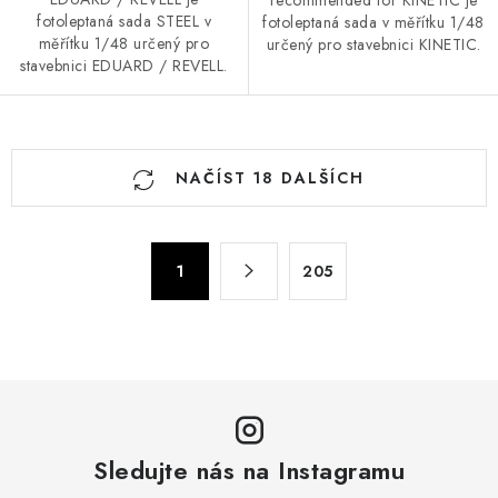
recommended for KINETIC je
fotoleptaná sada STEEL v
fotoleptaná sada v měřítku 1/48
měřítku 1/48 určený pro
určený pro stavebnici KINETIC.
stavebnici EDUARD / REVELL.
O
NAČÍST 18 DALŠÍCH
v
l
á
S
d
1
205
t
a
r
c
á
n
í
k
p
o
r
v
v
á
Sledujte nás na Instagramu
k
n