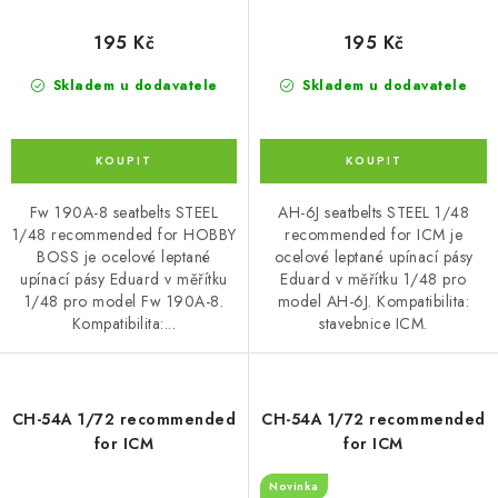
195 Kč
195 Kč
Skladem u dodavatele
Skladem u dodavatele
Fw 190A-8 seatbelts STEEL
AH-6J seatbelts STEEL 1/48
1/48 recommended for HOBBY
recommended for ICM je
BOSS je ocelové leptané
ocelové leptané upínací pásy
upínací pásy Eduard v měřítku
Eduard v měřítku 1/48 pro
1/48 pro model Fw 190A-8.
model AH-6J. Kompatibilita:
Kompatibilita:...
stavebnice ICM.
CH-54A 1/72 recommended
CH-54A 1/72 recommended
for ICM
for ICM
Novinka