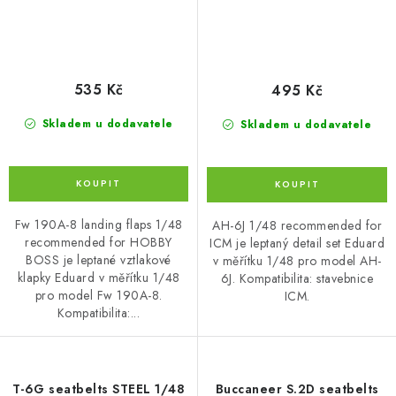
535 Kč
495 Kč
Skladem u dodavatele
Skladem u dodavatele
Fw 190A-8 landing flaps 1/48
AH-6J 1/48 recommended for
recommended for HOBBY
ICM je leptaný detail set Eduard
BOSS je leptané vztlakové
v měřítku 1/48 pro model AH-
klapky Eduard v měřítku 1/48
6J. Kompatibilita: stavebnice
pro model Fw 190A-8.
ICM.
Kompatibilita:...
T-6G seatbelts STEEL 1/48
Buccaneer S.2D seatbelts