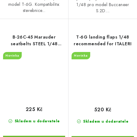
model T-6G. Kompatibilita:
1/48 pro model Buccaneer
stavebnice...
S.2D....
B-26C-45 Marauder
T-6G landing flaps 1/48
seatbelts STEEL 1/48
recommended for ITALERI
recommended for ICM
Novinka
Novinka
225 Kč
520 Kč
Skladem u dodavatele
Skladem u dodavatele