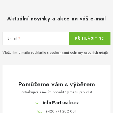
y
í
v
ý
Aktuální novinky a akce na váš e-mail
p
i
s
E-mail
PŘIHLÁSIT SE
u
Vložením e-mailu souhlasíte s
podmínkami ochrany osobních údajů
Pomůžeme vám s výběrem
Potřebujete s něčím poradit? Jsme tu pro vás!
info
@
artscale.cz
+420 771 202 001​