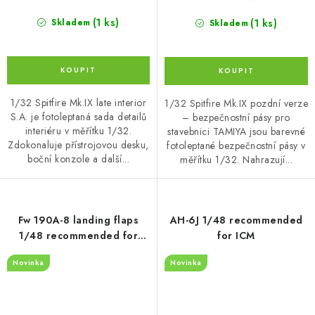
(1 ks)
(1 ks)
Skladem
Skladem
1/32 Spitfire Mk.IX late interior
1/32 Spitfire Mk.IX pozdní verze
S.A. je fotoleptaná sada detailů
– bezpečnostní pásy pro
interiéru v měřítku 1/32.
stavebnici TAMIYA jsou barevné
Zdokonaluje přístrojovou desku,
fotoleptané bezpečnostní pásy v
boční konzole a další...
měřítku 1/32. Nahrazují...
Fw 190A-8 landing flaps
AH-6J 1/48 recommended
1/48 recommended for
for ICM
HOBBY BOSS
Novinka
Novinka