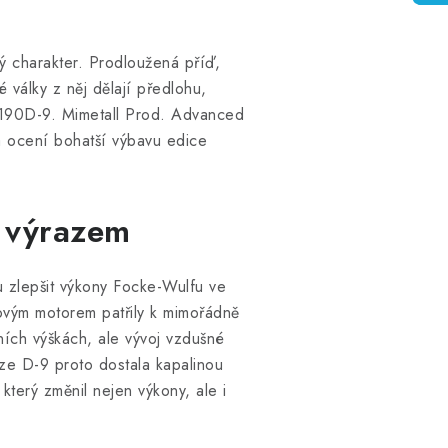
ý charakter. Prodloužená příď,
 války z něj dělají předlohu,
190D-9. Mimetall Prod. Advanced
 a ocení bohatší výbavu edice
m výrazem
 zlepšit výkony Focke-Wulfu ve
ovým motorem patřily k mimořádně
ch výškách, ale vývoj vzdušné
rze D-9 proto dostala kapalinou
terý změnil nejen výkony, ale i