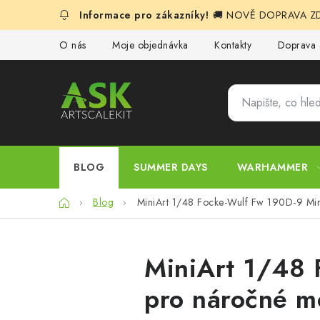
Přejít
🚚 NOVĚ DOPRAVA ZDA
na
obsah
O nás
Moje objednávka
Kontakty
Doprava 
BLOG
SUMMER DAYS
WARHAMMER
Domů
Blog
MiniArt 1/48 Focke-Wulf Fw 190D-9 Mim
MiniArt 1/48 
pro náročné m