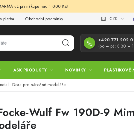
RMA už při nákupu nad 1 000 Kč!
CZK
a platba
Obchodní podmínky
Podmínky ochrany osobních úd
+420 771 202 00
(po – pá: 8:30 – 
ASK PRODUKTY
NOVINKY
PLASTIKOVÉ 
etall: Dora pro náročné modeláře
Focke-Wulf Fw 190D-9 Mime
odeláře