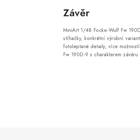
Závěr
MiniArt 1/48 Focke-Wulf Fw 190D-
stíhačky, konkrétní výrobní variant
fotoleptané detaily, více možnost
Fw 190D-9 s charakterem závěru v