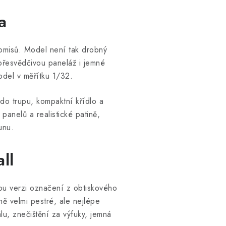
a
romisů. Model není tak drobný
přesvědčivou paneláž i jemné
odel v měřítku 1/32.
do trupu, kompaktní křídlo a
panelů a realistické patině,
unu.
ll
kou verzi označení z obtiskového
ně velmi pestré, ale nejlépe
u, znečištění za výfuky, jemná