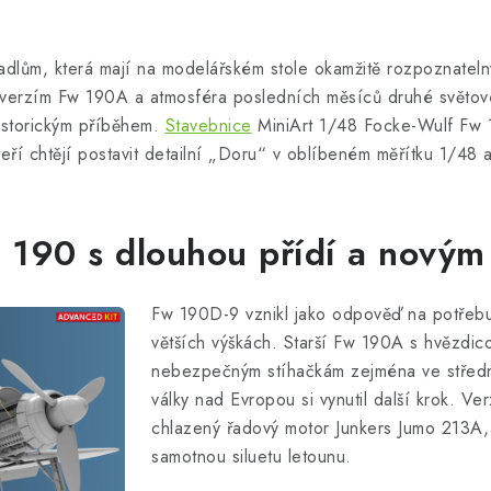
adlům, která mají na modelářském stole okamžitě rozpoznateln
ým verzím Fw 190A a atmosféra posledních měsíců druhé světové
historickým příběhem.
Stavebnice
MiniArt 1/48 Focke-Wulf Fw 
kteří chtějí postavit detailní „Doru“ v oblíbeném měřítku 1/48
 190 s dlouhou přídí a nový
Fw 190D-9 vznikl jako odpověď na potřebu
větších výškách. Starší Fw 190A s hvězdic
nebezpečným stíhačkám zejména ve střední
války nad Evropou si vynutil další krok. Ve
chlazený řadový motor Junkers Jumo 213A, k
samotnou siluetu letounu.