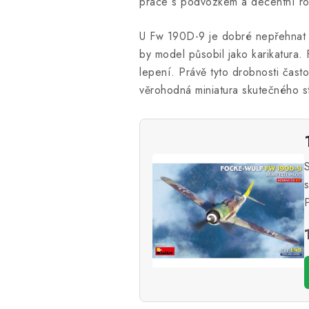
práce s podvozkem a decentní roz
U Fw 190D-9 je dobré nepřehnat k
by model působil jako karikatura. 
lepení. Právě tyto drobnosti čast
věrohodná miniatura skutečného st