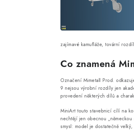
zajímavé kamufláže, tovární rozdí
Co znamená Mime
Označení Mimetall Prod. odkazuje
9 nejsou výrobní rozdíly jen akad
provedení některých dílů a charak
MiniArt touto stavebnicí cílí na 
nechtějí jen obecnou „německou st
smysl: model je dostatečně velký,