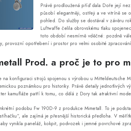
Právě prodloužená příď dala Doře její ne
působí elegantněji, ostřeji a ve vitríně se 
pohled. Do služby se dostával v závěru ro
Luftwaffe čelila obrovskému tlaku spojene
toto období nesmírně vděčné: pozdně vál
ly, provozní opotřebení i prostor pro velmi osobité zpracován
tall Prod. a proč je to pro m
 na konfiguraci strojů spojenou s výrobou u Mitteldeutsche 
emickou poznámkou pro historiky. Právě detaily jednotlivých vý
ter kamufláže patří k tomu, co dělá z Dory tak atraktivní mode
konkrétní podobu Fw 190D-9 z produkce Mimetall. To je podstatn
íhačku“, ale zajímá je přesnější historická předloha. V měří
 aby vynikla paneláž, kokpit, podvozek i jemné povrchové zpr