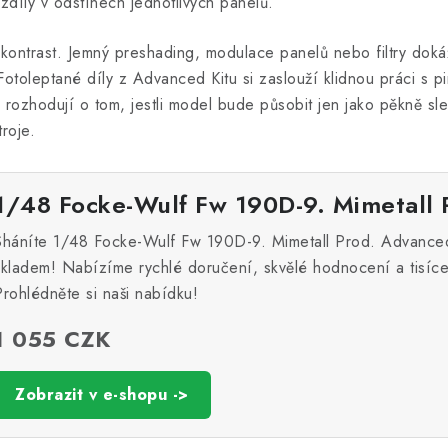
díly v odstínech jednotlivých panelů.
ontrast. Jemný preshading, modulace panelů nebo filtry dokáž
Fotoleptané díly z Advanced Kitu si zaslouží klidnou práci s p
o rozhodují o tom, jestli model bude působit jen jako pěkně s
roje.
1/48 Focke-Wulf Fw 190D-9. Mimetall 
Sháníte 1/48 Focke-Wulf Fw 190D-9. Mimetall Prod. Advance
skladem! Nabízíme rychlé doručení, skvělé hodnocení a tisíc
Prohlédněte si naši nabídku!
1 055 CZK
Zobrazit v e-shopu ->