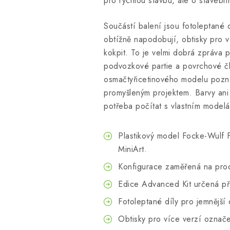
pro rychlou stavbu, ale o stavebni
Součástí balení jsou fotoleptané d
obtížně napodobují, obtisky pro 
kokpit. To je velmi dobrá zpráva 
podvozkové partie a povrchové čl
osmačtyřicetinového modelu pozn
promyšleným projektem. Barvy ani 
potřeba počítat s vlastním model
Plastikový model Focke-Wulf 
MiniArt.
Konfigurace zaměřená na prod
Edice Advanced Kit určená p
Fotoleptané díly pro jemnější d
Obtisky pro více verzí označ