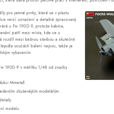
ci, která dává prostor pečlivé práci s interiérem, povrchem i d
íly pro jemné prvky, které se v plastu
více verzí označení a detailně zpracovaný
právě u Fw 190D-9, protože kabina,
enění patří mezi místa, kde se u
á rozdíl mezi běžnou stavbou a skutečně
lepidla součástí balení nejsou, takže je
ářským vybavením.
Fw 190D-9 v měřítku 1/48 od značky
ukci Mimetall.
ředevším zkušenějším modelářům.
etaily.
ení modelu.