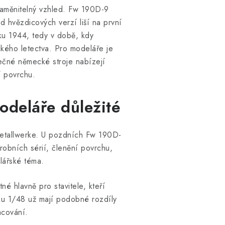
zaměnitelný vzhled. Fw 190D-9
od hvězdicových verzí liší na první
ku 1944, tedy v době, kdy
ckého letectva. Pro modeláře je
ečné německé stroje nabízejí
í povrchu.
odeláře důležité
Metallwerke. U pozdních Fw 190D-
robních sérií, členění povrchu,
lářské téma.
é hlavně pro stavitele, kteří
tku 1/48 už mají podobné rozdíly
acování.