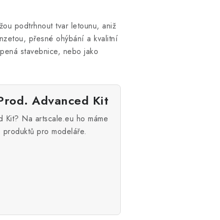
ou podtrhnout tvar letounu, aniž
inzetou, přesné ohýbání a kvalitní
lepená stavebnice, nebo jako
Prod. Advanced Kit
d Kit? Na artscale.eu ho máme
e produktů pro modeláře.