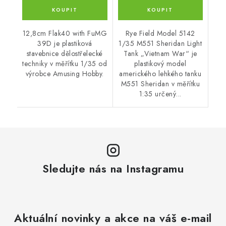
12,8cm Flak40 with FuMG
Rye Field Model 5142
39D je plastiková
1/35 M551 Sheridan Light
stavebnice dělostřelecké
Tank „Vietnam War“ je
techniky v měřítku 1/35 od
plastikový model
výrobce Amusing Hobby.
amerického lehkého tanku
M551 Sheridan v měřítku
1:35 určený...
Sledujte nás na Instagramu
Aktuální novinky a akce na váš e-mail