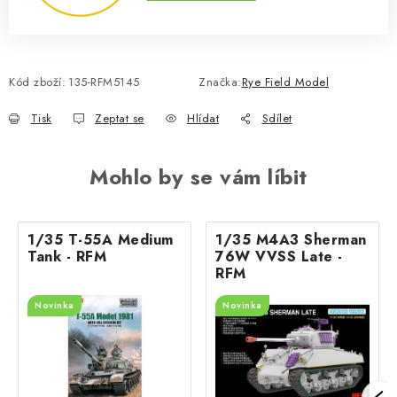
Kód zboží:
135-RFM5145
Značka:
Rye Field Model
Tisk
Zeptat se
Hlídat
Sdílet
Mohlo by se vám líbit
1/35 T-55A Medium
1/35 M4A3 Sherman
Tank - RFM
76W VVSS Late -
RFM
Novinka
Novinka