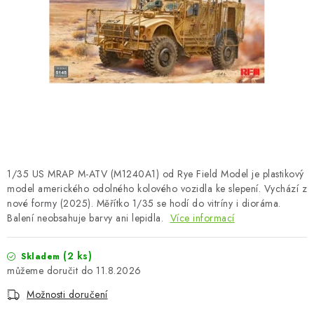
BARVY A POMŮCKY
PUBLIKACE
SKY RIDERS COFFEE
DÁRKOVÉ POUKAZY
PRODÁVANÉ ZNAČKY
1/35 US MRAP M-ATV (M1240A1) od Rye Field Model je plastikový
O nás
Moje objednávka
Kontakty
Doprava a platba
model amerického odolného kolového vozidla ke slepení. Vychází z
nové formy (2025). Měřítko 1/35 se hodí do vitríny i dioráma.
Obchodní podmínky
Podmínky ochrany osobních údajů
Balení neobsahuje barvy ani lepidla.
Více informací
Reklamační řád
Velkoobchod (B2B)
Převodník modelářských barev
Modelářský slovník Art Scale
(2 ks)
Skladem
11.8.2026
FAQ
Výstavy 2026
Možnosti doručení