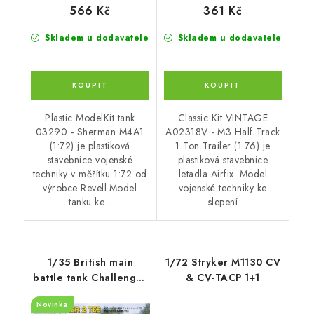
566 Kč
361 Kč
Skladem u dodavatele
Skladem u dodavatele
Plastic ModelKit tank
Classic Kit VINTAGE
03290 - Sherman M4A1
A02318V - M3 Half Track
(1:72) je plastiková
1 Ton Trailer (1:76) je
stavebnice vojenské
plastiková stavebnice
techniky v měřítku 1:72 od
letadla Airfix. Model
výrobce Revell.Model
vojenské techniky ke
tanku ke...
slepení
1/35 British main
1/72 Stryker M1130 CV
battle tank Challenger
& CV-TACP 1+1
2 TES w/workable
Novinka
track links - RFM