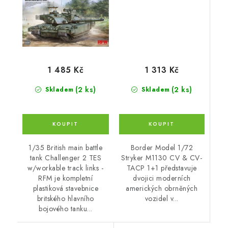
1 313 Kč
1 485 Kč
(2 ks)
(2 ks)
Skladem
Skladem
Border Model 1/72
1/35 British main battle
Stryker M1130 CV & CV-
tank Challenger 2 TES
TACP 1+1 představuje
w/workable track links -
dvojici moderních
RFM je kompletní
amerických obrněných
plastiková stavebnice
vozidel v...
britského hlavního
bojového tanku...