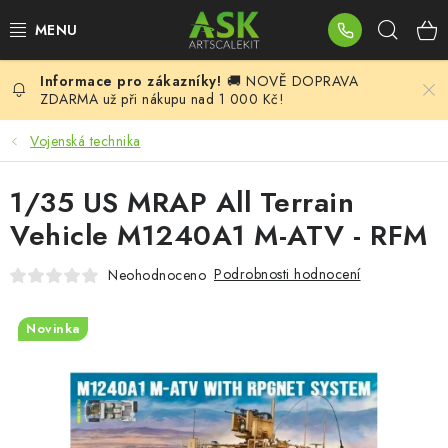
Přejít
Hleda
na
obsah
🚚 NOVĚ DOPRAVA
BLOG
ZDARMA už při nákupu nad 1 000 Kč!
SUMMER DAYS
Vojenská technika
WARHAMMER
1/35 US MRAP All Terrain
Vehicle M1240A1 M-ATV - RFM
ASK PRODUKTY
Podrobnosti hodnocení
Neohodnoceno
NOVINKY
Novinka
PLASTIKOVÉ MODELY
DOPLŇKY K MODELŮM