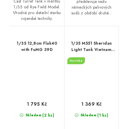
Cast Turret Tank v měřítku
představuje sadu
1/35 od Rye Field Model.
německých palivových
Vhodná pro detailní stavbu
sudů z období druhé...
vojenské techniky.
1/35 12,8cm Flak40
1/35 M551 Sheridan
with FuMG 39D
Light Tank Vietnam
War
Novinka
1 795 Kč
1 369 Kč
(2 ks)
(1 ks)
Skladem
Skladem