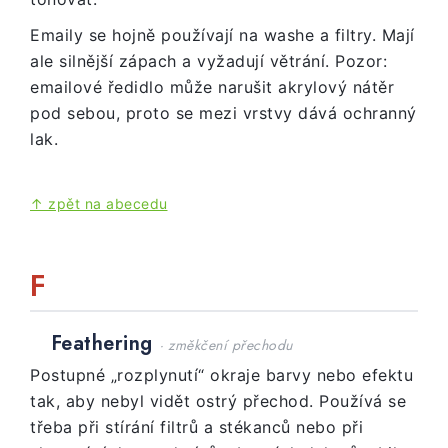
Emaily se hojně používají na washe a filtry. Mají
ale silnější zápach a vyžadují větrání. Pozor:
emailové ředidlo může narušit akrylový nátěr
pod sebou, proto se mezi vrstvy dává ochranný
lak.
↑ zpět na abecedu
F
Feathering
· změkčení přechodu
Postupné „rozplynutí“ okraje barvy nebo efektu
tak, aby nebyl vidět ostrý přechod. Používá se
třeba při stírání filtrů a stékanců nebo při