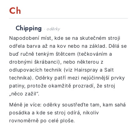
Ch
Chipping
· oděrky
Napodobení míst, kde se na skutečném stroji
odřela barva až na kov nebo na základ. Dělá se
buď ručně tenkým štětcem (tečkováním a
drobnými škrábanci), nebo některou z
odlupovacích technik (viz Hairspray a Salt
technika). Oděrky patří mezi nejúčinnější prvky
patiny, protože okamžitě prozradí, že stroj
„něco zažil“.
Méně je více: oděrky soustřeďte tam, kam sahá
posádka a kde se stroj odírá, nikoliv
rovnoměrně po celé ploše.