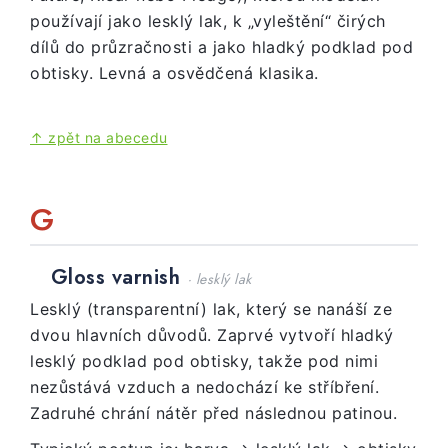
používají jako lesklý lak, k „vyleštění“ čirých
dílů do průzračnosti a jako hladký podklad pod
obtisky. Levná a osvědčená klasika.
↑ zpět na abecedu
G
Gloss varnish
· lesklý lak
Lesklý (transparentní) lak, který se nanáší ze
dvou hlavních důvodů. Zaprvé vytvoří hladký
lesklý podklad pod obtisky, takže pod nimi
nezůstává vzduch a nedochází ke stříbření.
Zadruhé chrání nátěr před následnou patinou.