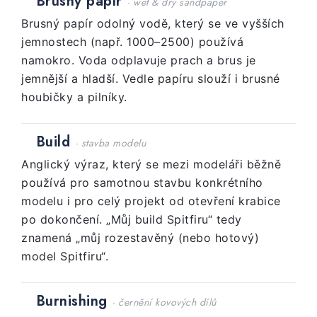
Brusný papír
· wet & dry sandpaper
Brusný papír odolný vodě, který se ve vyšších
jemnostech (např. 1000–2500) používá
namokro. Voda odplavuje prach a brus je
jemnější a hladší. Vedle papíru slouží i brusné
houbičky a pilníky.
Build
· stavba modelu
Anglický výraz, který se mezi modeláři běžně
používá pro samotnou stavbu konkrétního
modelu i pro celý projekt od otevření krabice
po dokončení. „Můj build Spitfiru“ tedy
znamená „můj rozestavěný (nebo hotový)
model Spitfiru“.
Burnishing
· černění kovových dílů