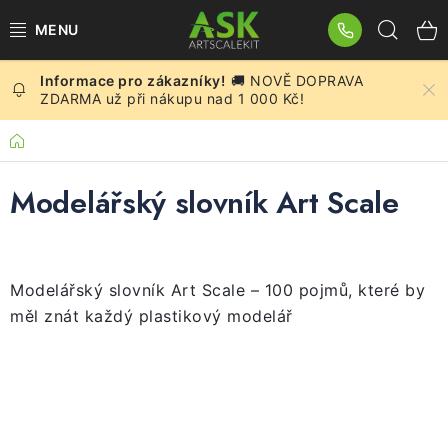
Přejít
Hled
na
obsah
🚚 NOVĚ DOPRAVA
BLOG
ZDARMA už při nákupu nad 1 000 Kč!
SUMMER DAYS
Domů
Modelářský slovník Art Scale
WARHAMMER
ASK PRODUKTY
Modelářský slovník Art Scale – 100 pojmů, které by
NOVINKY
měl znát každý plastikový modelář
PLASTIKOVÉ MODELY
DOPLŇKY K MODELŮM