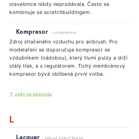
stavebnice nikdy neprodávala. Často se
kombinuje se scratchbuildingem.
Kompresor
· compressor
Zdroj stlačeného vzduchu pro airbrush. Pro
modelaření se doporučuje kompresor se
vzdušníkem (nádobou), který tlumí pulzy a drží
stálý tlak, a s regulátorem. Tichý membránový
kompresor bývá oblíbená první volba.
↑ zpět na abecedu
L
Lacquer
· laková (nitro) barva