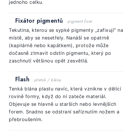
jednoho celku.
Fixátor pigmentů
· pigment fixer
Tekutina, kterou se sypké pigmenty „zafixují“ na
místě, aby se nesetřely. Nanáší se opatrně
(kapilárně nebo kapátkem), protože může
dočasně ztmavit odstín pigmentu, který po
zaschnutí většinou opět zesvětlá.
Flash
· přetok / blána
Tenká blána plastu navíc, která vznikne v dělící
rovině formy, když do ní zateče materiál.
Objevuje se hlavně u starších nebo levnějších
forem. Snadno se odstraní seříznutím nožem a
přebroušením.