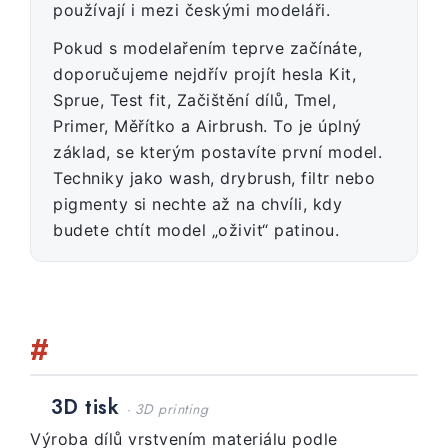
používají i mezi českými modeláři.
Pokud s modelařením teprve začínáte,
doporučujeme nejdřív projít hesla Kit,
Sprue, Test fit, Začištění dílů, Tmel,
Primer, Měřítko a Airbrush. To je úplný
základ, se kterým postavíte první model.
Techniky jako wash, drybrush, filtr nebo
pigmenty si nechte až na chvíli, kdy
budete chtít model „oživit“ patinou.
#
3D tisk
· 3D printing
Výroba dílů vrstvením materiálu podle