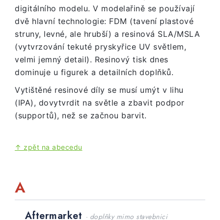
digitálního modelu. V modelařině se používají
dvě hlavní technologie: FDM (tavení plastové
struny, levné, ale hrubší) a resinová SLA/MSLA
(vytvrzování tekuté pryskyřice UV světlem,
velmi jemný detail). Resinový tisk dnes
dominuje u figurek a detailních doplňků.
Vytištěné resinové díly se musí umýt v lihu
(IPA), dovytvrdit na světle a zbavit podpor
(supportů), než se začnou barvit.
↑ zpět na abecedu
A
Aftermarket
· doplňky mimo stavebnici