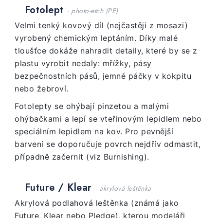
Fotolept
· photo-etch (PE)
Velmi tenký kovový díl (nejčastěji z mosazi)
vyrobený chemickým leptáním. Díky malé
tloušťce dokáže nahradit detaily, které by se z
plastu vyrobit nedaly: mřížky, pásy
bezpečnostních pásů, jemné páčky v kokpitu
nebo žebroví.
Fotolepty se ohýbají pinzetou a malými
ohýbačkami a lepí se vteřinovým lepidlem nebo
speciálním lepidlem na kov. Pro pevnější
barvení se doporučuje povrch nejdřív odmastit,
případně začernit (viz Burnishing).
Future / Klear
· akrylová leštěnka
Akrylová podlahová leštěnka (známá jako
Future, Klear nebo Pledge), kterou modeláři