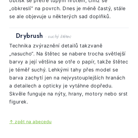
obtisk se přetře tupým hrotem, čímž se
„obkreslí“ na povrch. Dnes je méně častý, stále
se ale objevuje u některých sad doplňků.
Drybrush
· suchý štětec
Technika zvýraznění detailů takzvaně
„nasucho“. Na štětec se nabere trocha světlejší
barvy a její většina se otře o papír, takže štětec
je téměř suchý. Lehkými tahy přes model se
barva zachytí jen na nejvystouplejších hranách
a detailech a opticky je vytáhne dopředu.
Skvěle funguje na nýty, hrany, motory nebo srst
figurek.
↑ zpět na abecedu