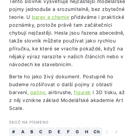
Tento slovník vysvětluje nejčastější modelářské
pojmy jednoduše a srozumitelně, bez zbytečné
teorie. U
barev a chemie
přidáváme i praktické
poznámky, protože právě tam začátečníci
chybují nejčastěji. Hesla jsou řazena abecedně,
takže slovník můžete používat jako rychlou
příručku, ke které se vracíte pokaždé, když na
nějaký výraz narazíte v našich článcích nebo v
návodech ke stavebnicím.
Berte ho jako živý dokument. Postupně ho
budeme rozšiřovat o další pojmy z oblasti
barvení,
patiny
, airbrushe,
figurek
i 3D tisku, až
z něj vznikne základ Modelářské akademie Art
Scale.
SKOČ NA PÍSMENO
#
A
B
C
D
E
F
G
H
Ch
I
J