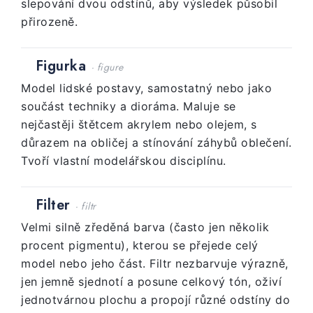
slepování dvou odstínů, aby výsledek působil
přirozeně.
Figurka
· figure
Model lidské postavy, samostatný nebo jako
součást techniky a dioráma. Maluje se
nejčastěji štětcem akrylem nebo olejem, s
důrazem na obličej a stínování záhybů oblečení.
Tvoří vlastní modelářskou disciplínu.
Filter
· filtr
Velmi silně zředěná barva (často jen několik
procent pigmentu), kterou se přejede celý
model nebo jeho část. Filtr nezbarvuje výrazně,
jen jemně sjednotí a posune celkový tón, oživí
jednotvárnou plochu a propojí různé odstíny do