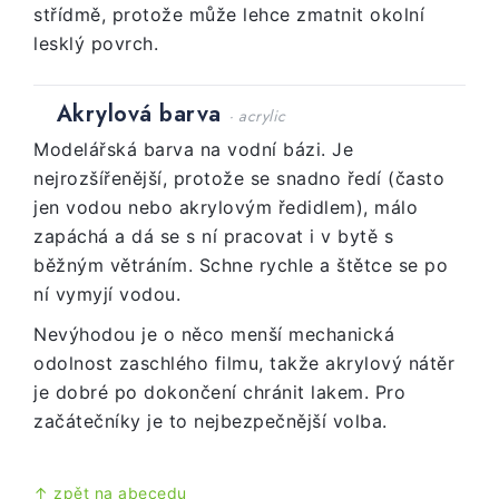
střídmě, protože může lehce zmatnit okolní
lesklý povrch.
Akrylová barva
· acrylic
Modelářská barva na vodní bázi. Je
nejrozšířenější, protože se snadno ředí (často
jen vodou nebo akrylovým ředidlem), málo
zapáchá a dá se s ní pracovat i v bytě s
běžným větráním. Schne rychle a štětce se po
ní vymyjí vodou.
Nevýhodou je o něco menší mechanická
odolnost zaschlého filmu, takže akrylový nátěr
je dobré po dokončení chránit lakem. Pro
začátečníky je to nejbezpečnější volba.
↑ zpět na abecedu