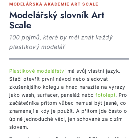
BARVY A POMŮCKY
MODELÁŘSKÁ AKADEMIE ART SCALE
Modelářský slovník Art
PUBLIKACE
Scale
SKY RIDERS COFFEE
100 pojmů, které by měl znát každý
plastikový modelář
DÁRKOVÉ POUKAZY
PRODÁVANÉ ZNAČKY
Plastikové modelářství
má svůj vlastní jazyk.
Stačí otevřít první návod nebo sledovat
O nás
Moje objednávka
Kontakty
zkušenějšího kolegu a hned narazíte na výrazy
Doprava a platba
Obchodní podmínky
jako wash, surfacer, paneláž nebo
fotolept
. Pro
Podmínky ochrany osobních údajů
Reklamační řád
začátečníka přitom vůbec nemusí být jasné, co
Velkoobchod (B2B)
znamenají a kdy je použít. A přitom jde často o
Převodník modelářských barev
úplně jednoduché věci, jen schované za cizím
Modelářský slovník Art Scale
FAQ
Výstavy 2026
slovem.