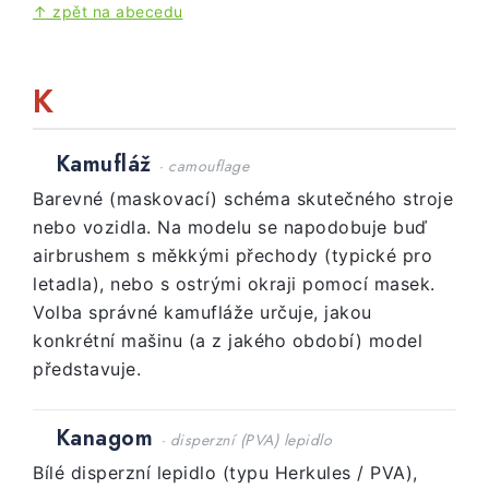
↑ zpět na abecedu
K
Kamufláž
· camouflage
Barevné (maskovací) schéma skutečného stroje
nebo vozidla. Na modelu se napodobuje buď
airbrushem s měkkými přechody (typické pro
letadla), nebo s ostrými okraji pomocí masek.
Volba správné kamufláže určuje, jakou
konkrétní mašinu (a z jakého období) model
představuje.
Kanagom
· disperzní (PVA) lepidlo
Bílé disperzní lepidlo (typu Herkules / PVA),