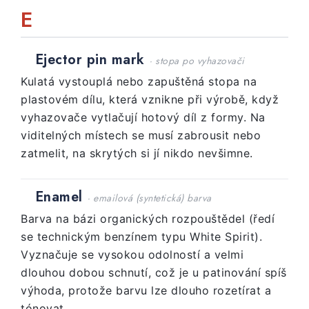
E
Ejector pin mark
· stopa po vyhazovači
Kulatá vystouplá nebo zapuštěná stopa na
plastovém dílu, která vznikne při výrobě, když
vyhazovače vytlačují hotový díl z formy. Na
viditelných místech se musí zabrousit nebo
zatmelit, na skrytých si jí nikdo nevšimne.
Enamel
· emailová (syntetická) barva
Barva na bázi organických rozpouštědel (ředí
se technickým benzínem typu White Spirit).
Vyznačuje se vysokou odolností a velmi
dlouhou dobou schnutí, což je u patinování spíš
výhoda, protože barvu lze dlouho rozetírat a
tónovat.