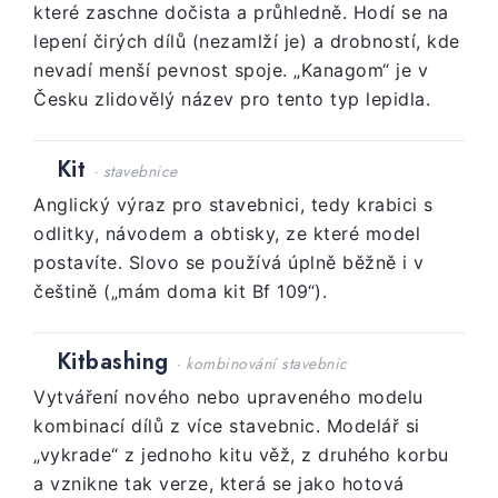
které zaschne dočista a průhledně. Hodí se na
lepení čirých dílů (nezamlží je) a drobností, kde
nevadí menší pevnost spoje. „Kanagom“ je v
Česku zlidovělý název pro tento typ lepidla.
Kit
· stavebnice
Anglický výraz pro stavebnici, tedy krabici s
odlitky, návodem a obtisky, ze které model
postavíte. Slovo se používá úplně běžně i v
češtině („mám doma kit Bf 109“).
Kitbashing
· kombinování stavebnic
Vytváření nového nebo upraveného modelu
kombinací dílů z více stavebnic. Modelář si
„vykrade“ z jednoho kitu věž, z druhého korbu
a vznikne tak verze, která se jako hotová