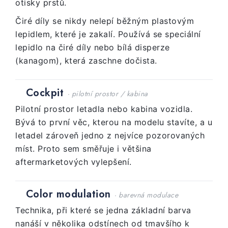
otisky prstů.
Čiré díly se nikdy nelepí běžným plastovým
lepidlem, které je zakalí. Používá se speciální
lepidlo na čiré díly nebo bílá disperze
(kanagom), která zaschne dočista.
Cockpit
· pilotní prostor / kabina
Pilotní prostor letadla nebo kabina vozidla.
Bývá to první věc, kterou na modelu stavíte, a u
letadel zároveň jedno z nejvíce pozorovaných
míst. Proto sem směřuje i většina
aftermarketových vylepšení.
Color modulation
· barevná modulace
Technika, při které se jedna základní barva
nanáší v několika odstínech od tmavšího k