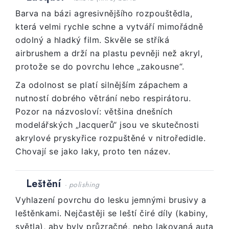
Barva na bázi agresivnějšího rozpouštědla,
která velmi rychle schne a vytváří mimořádně
odolný a hladký film. Skvěle se stříká
airbrushem a drží na plastu pevněji než akryl,
protože se do povrchu lehce „zakousne“.
Za odolnost se platí silnějším zápachem a
nutností dobrého větrání nebo respirátoru.
Pozor na názvosloví: většina dnešních
modelářských „lacquerů“ jsou ve skutečnosti
akrylové pryskyřice rozpuštěné v nitroředidle.
Chovají se jako laky, proto ten název.
Leštění
· polishing
Vyhlazení povrchu do lesku jemnými brusivy a
leštěnkami. Nejčastěji se leští čiré díly (kabiny,
světla), aby byly průzračné, nebo lakovaná auta