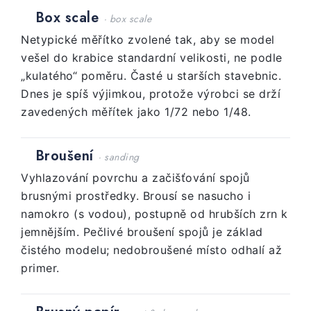
Box scale
· box scale
Netypické měřítko zvolené tak, aby se model
vešel do krabice standardní velikosti, ne podle
„kulatého“ poměru. Časté u starších stavebnic.
Dnes je spíš výjimkou, protože výrobci se drží
zavedených měřítek jako 1/72 nebo 1/48.
Broušení
· sanding
Vyhlazování povrchu a začišťování spojů
brusnými prostředky. Brousí se nasucho i
namokro (s vodou), postupně od hrubších zrn k
jemnějším. Pečlivé broušení spojů je základ
čistého modelu; nedobroušené místo odhalí až
primer.