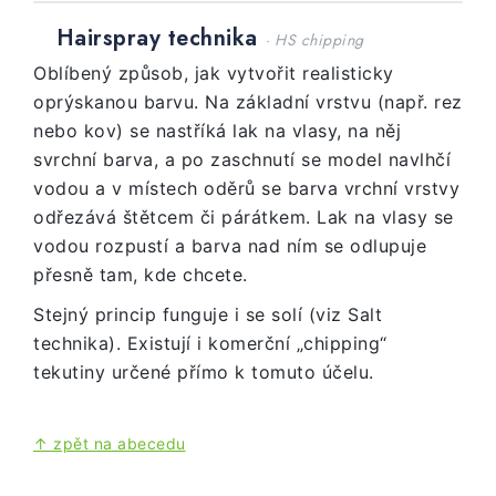
Hairspray technika
· HS chipping
Oblíbený způsob, jak vytvořit realisticky
oprýskanou barvu. Na základní vrstvu (např. rez
nebo kov) se nastříká lak na vlasy, na něj
svrchní barva, a po zaschnutí se model navlhčí
vodou a v místech oděrů se barva vrchní vrstvy
odřezává štětcem či párátkem. Lak na vlasy se
vodou rozpustí a barva nad ním se odlupuje
přesně tam, kde chcete.
Stejný princip funguje i se solí (viz Salt
technika). Existují i komerční „chipping“
tekutiny určené přímo k tomuto účelu.
↑ zpět na abecedu