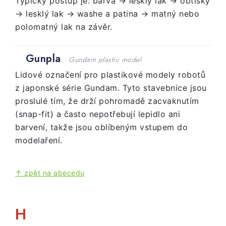
Typický postup je: barva → lesklý lak → obtisky
→ lesklý lak → washe a patina → matný nebo
polomatný lak na závěr.
Gunpla
· Gundam plastic model
Lidové označení pro plastikové modely robotů
z japonské série Gundam. Tyto stavebnice jsou
proslulé tím, že drží pohromadě zacvaknutím
(snap-fit) a často nepotřebují lepidlo ani
barvení, takže jsou oblíbeným vstupem do
modelaření.
↑ zpět na abecedu
H