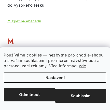
do vysokého lesku.
↑ zpět na abecedu
M
Markings
Používáme cookies — nezbytné pro chod e-shopu
· výsostné znaky / označení
a s vaším souhlasem i pro měření návštěvnosti a
Souhrnný název pro veškerá označení stroje:
personalizaci reklamy
. Více informací
zde
.
výsostné znaky, trupová čísla, nápisy, znaky
jednotky. Na model se přenášejí obtisky nebo
Nastavení
přes masky. Určují konkrétní stroj a jeho
příslušnost.
Odmítnout
Souhlasím
Maska
· mask