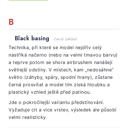
B
Black basing
· černý základ
Technika, při které se model nejdřív celý
nastříká načerno (nebo na velmi tmavou barvu)
a teprve potom se shora airbrushem nanášejí
světlejší odstíny. V místech, kam „nedosáhne“
světlo (záhyby, spáry, spodní hrany), zůstane
černá prosvítat a model tím získá hloubku a
plastický vzhled ještě před patinou.
Jde o pokročilejší variantu předstínování.
Vyžaduje cit a více vrstev, výsledek ale působí
velmi realisticky.