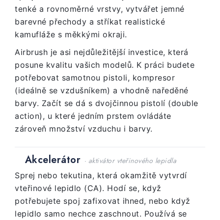
tenké a rovnoměrné vrstvy, vytvářet jemné
barevné přechody a stříkat realistické
kamufláže s měkkými okraji.
Airbrush je asi nejdůležitější investice, která
posune kvalitu vašich modelů. K práci budete
potřebovat samotnou pistoli, kompresor
(ideálně se vzdušníkem) a vhodně naředěné
barvy. Začít se dá s dvojčinnou pistolí (double
action), u které jedním prstem ovládáte
zároveň množství vzduchu i barvy.
Akcelerátor
· aktivátor vteřinového lepidla
Sprej nebo tekutina, která okamžitě vytvrdí
vteřinové lepidlo (CA). Hodí se, když
potřebujete spoj zafixovat ihned, nebo když
lepidlo samo nechce zaschnout. Používá se