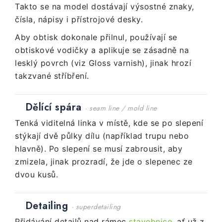
Takto se na model dostávají výsostné znaky,
čísla, nápisy i přístrojové desky.
Aby obtisk dokonale přilnul, používají se
obtiskové vodičky a aplikuje se zásadně na
lesklý povrch (viz Gloss varnish), jinak hrozí
takzvané stříbření.
Dělící spára
· seam line / mold line
Tenká viditelná linka v místě, kde se po slepení
stýkají dvě půlky dílu (například trupu nebo
hlavně). Po slepení se musí zabrousit, aby
zmizela, jinak prozradí, že jde o slepenec ze
dvou kusů.
Detailing
· superdetailing
Přidávání detailů nad rámec
stavebnice
, ať už z