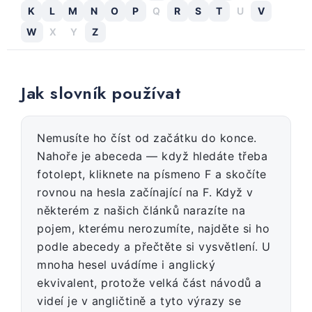
K
L
M
N
O
P
Q
R
S
T
U
V
W
X
Y
Z
Jak slovník používat
Nemusíte ho číst od začátku do konce.
Nahoře je abeceda — když hledáte třeba
fotolept, kliknete na písmeno F a skočíte
rovnou na hesla začínající na F. Když v
některém z našich článků narazíte na
pojem, kterému nerozumíte, najděte si ho
podle abecedy a přečtěte si vysvětlení. U
mnoha hesel uvádíme i anglický
ekvivalent, protože velká část návodů a
videí je v angličtině a tyto výrazy se