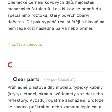
Chemické černění kovových dílů, nejčastěji
mosazných fotoleptů. Lesklý kov se ponoří do
speciálního roztoku, který povrch zbarví
dočerna. Díl pak vypadá realističtěji a hlavně na
něm lépe drží následná barva nebo primer.
↑ zpět na abecedu
C
Clear parts
· čiré (průhledné) díly
Průhledné plastové díly modelu, typicky kabiny
(kryty) letadel, okna a světlomety vozidel nebo
reflektory. Vyžadují opatrné zacházení, protože
se snadno poškrábou nebo zamatní lepidlem a