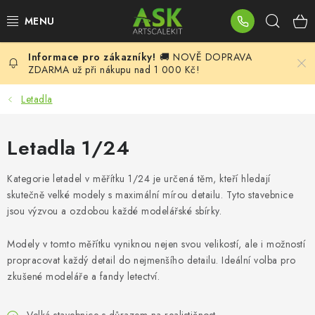
Přejít
Hleda
na
obsah
🚚 NOVĚ DOPRAVA
BLOG
ZDARMA už při nákupu nad 1 000 Kč!
SUMMER DAYS
Letadla
WARHAMMER
Letadla 1/24
ASK PRODUKTY
Kategorie letadel v měřítku 1/24 je určená těm, kteří hledají
skutečně velké modely s maximální mírou detailu. Tyto stavebnice
NOVINKY
jsou výzvou a ozdobou každé modelářské sbírky.
PLASTIKOVÉ MODELY
Modely v tomto měřítku vyniknou nejen svou velikostí, ale i možností
propracovat každý detail do nejmenšího detailu. Ideální volba pro
zkušené modeláře a fandy letectví.
DOPLŇKY K MODELŮM