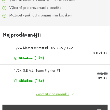
Velká stavebnice s důrazem na realističnost
BARVY A POMŮCKY
Výborné pro prezentaci a soutěže
PUBLIKACE
Možnost vyniknout s originálním kouskem
SKY RIDERS COFFEE
Nejprodávanější
DÁRKOVÉ POUKAZY
1/24 Messerschmitt Bf-109 G-5 / G-6
PRODÁVANÉ ZNAČKY
3 021 Kč
(1 ks)
Skladem
O nás
Moje objednávka
Kontakty
Doprava a platba
1/24 S.E.A.L. Team Fighter #1
Obchodní podmínky
Podmínky ochrany osobních údajů
332 Kč
182 Kč
Reklamační řád
Velkoobchod (B2B)
(1 ks)
Skladem
Převodník modelářských barev
Modelářský slovník Art Scale
Zobrazit více produktů
FAQ
Výstavy 2026