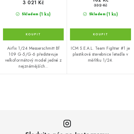
3 021 Kč
332 Kč
(1 ks)
(1 ks)
Skladem
Skladem
Airfix 1/24 Messerschmitt Bf
ICM S.E.A.L. Team Fighter #1 je
109 G-5/G-6 představuje
plastiková stavebnice letadla v
velkoformátový model jedné z
měřítku 1/24.
nejznámějších...
O
v
l
á
d
a