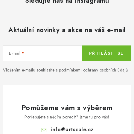
Sledujte nás na Instagramu
c
í
p
r
Aktuální novinky a akce na váš e-mail
v
k
y
E-mail
PŘIHLÁSIT SE
v
ý
Vložením e-mailu souhlasíte s
podmínkami ochrany osobních údajů
p
i
s
u
Pomůžeme vám s výběrem
Potřebujete s něčím poradit? Jsme tu pro vás!
info
@
artscale.cz