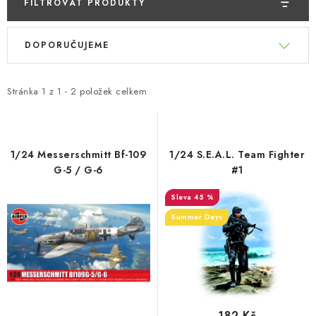
FILTROVAT PRODUKTY
V
Ř
DOPORUČUJEME
ý
a
p
z
i
e
Stránka
1
z
1
-
2
položek celkem
s
n
p
í
r
p
1/24 Messerschmitt Bf-109
1/24 S.E.A.L. Team Fighter
o
r
G-5 / G-6
#1
d
o
45 %
u
d
Summer Days
k
u
t
k
ů
t
ů
182 Kč