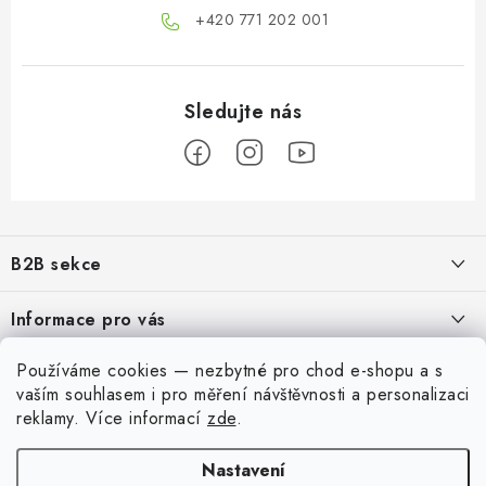
+420 771 202 001​
Z
á
B2B sekce
p
a
Našim cílem je 100% orientace na potřeby obchodní partnerů,
Informace pro vás
poskytování odpovídajících služeb a servisu
t
í
O nás
Používáme cookies — nezbytné pro chod e-shopu a s
Pro modeláře
REGISTRACE
vaším souhlasem i pro měření návštěvnosti a personalizaci
Moje objednávka
reklamy
. Více informací
zde
.
Převodník modelářských barev
Můj účet
Kontakty
Modelářský slovník Art Scale
Nastavení
Přihlásit se
Doprava a platba
Dobírka
QR platba