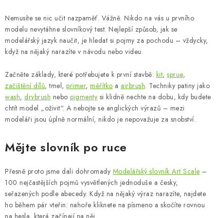
Nemusíte se nic učit nazpaměť. Vážně. Nikdo na vás u prvního
modelu nevytáhne slovníkový test. Nejlepší způsob, jak se
modelářský jazyk naučit, je hledat si pojmy za pochodu – vždycky,
když na nějaký narazíte v návodu nebo videu.
Začněte základy, které potřebujete k první stavbě:
kit
,
sprue
,
začištění dílů
, tmel,
primer
,
měřítko
a
airbrush
. Techniky patiny jako
wash
,
drybrush
nebo
pigmenty
si klidně nechte na dobu, kdy budete
chtít model „oživit“. A nebojte se anglických výrazů – mezi
modeláři jsou úplně normální, nikdo je nepovažuje za snobství.
Mějte slovník po ruce
Přesně proto jsme dali dohromady
Modelářský slovník Art Scale
–
100 nejčastějších pojmů vysvětlených jednoduše a česky,
seřazených podle abecedy. Když na nějaký výraz narazíte, najdete
ho během pár vteřin: nahoře kliknete na písmeno a skočíte rovnou
na hesla, která začínají na něj.