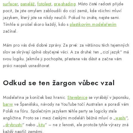
BARVY A POMŮCKY
surfacer
,
paneláž
,
fotolept
,
pre-shading
. Místo čisté radosti přijde
pocit, že jste omylem zabloudili do cizí země, kde všichni mluví
PUBLIKACE
jazykem, který jste se nikdy neučili. Pokud to znáte, nejste sami.
Tímhle si prošel skoro každý, kdo s
plastikovým modelařením
začínal.
SKY RIDERS COFFEE
Mám pro vás dvě dobré zprávy. Za prvé: za většinou těch tajemných
DÁRKOVÉ POUKAZY
slov se skrývají úplně obyčejné věci. A za druhé: ten „cizí jazyk“ má
svou logiku. Jakmile ji pochopíte, přestane vás děsit a začne vám
PRODÁVANÉ ZNAČKY
práci naopak usnadňovat.
O nás
Moje objednávka
Kontakty
Doprava a platba
Odkud se ten žargon vůbec vzal
Obchodní podmínky
Podmínky ochrany osobních údajů
Modelařina je koníček bez hranic.
Reklamační řád
Velkoobchod (B2B)
Stavebnice
se vyrábějí v Japonsku,
barvy
ve Španělsku, návody na YouTube točí Australan a poradí vám
Převodník modelářských barev
Modelářský slovník Art Scale
Polák na fóru. Společným jazykem téhle party se logicky stala
FAQ
Výstavy 2026
angličtina. Proto se i mezi českými modeláři běžně mluví o „
washi
“,
„
drybrushi
“ nebo „
kitu
“ – ne z lenosti, ale protože tyhle výrazy zná
každý napříč zeměmi.