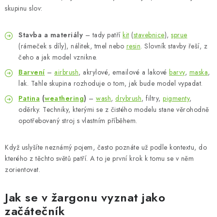
skupinu slov:
Stavba a materiály
– tady patří
kit
(
stavebnice
),
sprue
(rámeček s díly), nálitek, tmel nebo
resin
. Slovník stavby řeší, z
čeho a jak model vznikne.
Barvení
–
airbrush
, akrylové, emailové a lakové
barvy
,
maska
,
lak. Tahle skupina rozhoduje o tom, jak bude model vypadat.
Patina
(
weathering
)
–
wash
,
drybrush
, filtry,
pigmenty
,
oděrky. Techniky, kterými se z čistého modelu stane věrohodně
opotřebovaný stroj s vlastním příběhem.
Když uslyšíte neznámý pojem, často poznáte už podle kontextu, do
kterého z těchto světů patří. A to je první krok k tomu se v něm
zorientovat.
Jak se v žargonu vyznat jako
začátečník