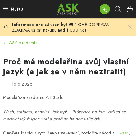
Přejít
Hleda
na
obsah
🚚 NOVĚ DOPRAVA
BLOG
ZDARMA už při nákupu nad 1 000 Kč!
SUMMER DAYS
ASK Akademie
WARHAMMER
Proč má modelařina svůj vlastní
jazyk (a jak se v něm neztratit)
ASK PRODUKTY
16.6.2026
NOVINKY
Modelářská akademie Art Scale
PLASTIKOVÉ MODELY
Wash, surfacer, paneláž, fotolept… Průvodce po tom, odkud se
modelářský žargon vzal a proč se ho nemusíte bát.
DOPLŇKY K MODELŮM
Otevřete krabici s vytouženou stavebnicí, rozložíte návod a…
wash
,