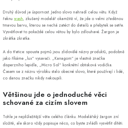
Druhý důvod je úspornost. Jedno slovo nahradí celou větu. Když
řeknu
wash
, zkušený modelář okamžitě ví, že jde o velmi zředěnou
tmavou barvu, kterou se nechá zatéct do detailů a přebytek se setře.
Vysvětlovat to pokaždé celou větou by bylo zdlouhavé. Žargon je
zkrátka zkratka.
A do třetice: spousta pojmů jsou zlidovělé názvy produktů, podobně
jako říkáme „lux“ vysavači. „Kanagom“ je vlastně značka
disperzního lepidla, „Micro Sol“ konkrétní obtisková vodička.
Časem se z názvu výrobku stalo obecné slovo, které používají i lidé,
co danou značku nikdy nekoupili.
Většinou jde o jednoduché věci
schované za cizím slovem
Tohle je nejdůležitější věta celého článku. Modelářský žargon zní
složitě, ale skoro vždy popisuje něco, co byste zvládli vysvětlit dítěti.