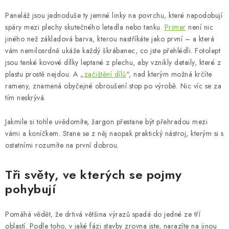
Paneláž jsou jednoduše ty jemné linky na povrchu, které napodobují
spáry mezi plechy skutečného letadla nebo tanku.
Primer
není nic
jiného než základová barva, kterou nastříkáte jako první – a která
vám nemilosrdně ukáže každý škrábanec, co jste přehlédli. Fotolept
jsou tenké kovové dílky leptané z plechu, aby vznikly detaily, které z
plastu prostě nejdou. A „
začištění dílů
“, nad kterým možná krčíte
rameny, znamená obyčejné obroušení stop po výrobě. Nic víc se za
tím neskrývá.
Jakmile si tohle uvědomíte, žargon přestane být přehradou mezi
vámi a koníčkem. Stane se z něj naopak praktický nástroj, kterým si s
ostatními rozumíte na první dobrou.
Tři světy, ve kterých se pojmy
pohybují
Pomáhá vědět, že drtivá většina výrazů spadá do jedné ze tří
oblastí. Podle toho, v jaké fázi stavby zrovna jste, narazíte na jinou