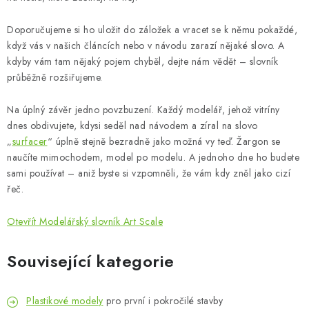
Doporučujeme si ho uložit do záložek a vracet se k němu pokaždé,
když vás v našich článcích nebo v návodu zarazí nějaké slovo. A
kdyby vám tam nějaký pojem chyběl, dejte nám vědět – slovník
průběžně rozšiřujeme.
Na úplný závěr jedno povzbuzení. Každý modelář, jehož vitríny
dnes obdivujete, kdysi seděl nad návodem a zíral na slovo
„
surfacer
“ úplně stejně bezradně jako možná vy teď. Žargon se
naučíte mimochodem, model po modelu. A jednoho dne ho budete
sami používat – aniž byste si vzpomněli, že vám kdy zněl jako cizí
řeč.
Otevřít Modelářský slovník Art Scale
Související kategorie
Plastikové modely
pro první i pokročilé stavby