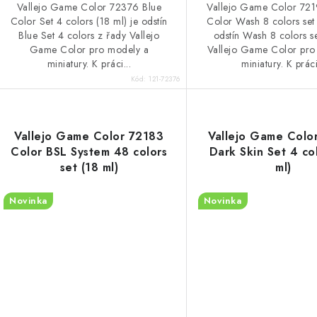
Vallejo Game Color 72376 Blue
Vallejo Game Color 7
Color Set 4 colors (18 ml) je odstín
Color Wash 8 colors set 
Blue Set 4 colors z řady Vallejo
odstín Wash 8 colors s
Game Color pro modely a
Vallejo Game Color pro
miniatury. K práci...
miniatury. K práci
Kód:
121-72376
Vallejo Game Color 72183
Vallejo Game Colo
Color BSL System 48 colors
Dark Skin Set 4 co
set (18 ml)
ml)
Novinka
Novinka