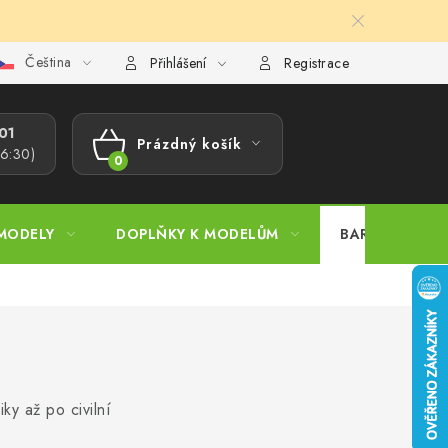
Čeština
ajů
Reklamační řád
Velkoobchod (B2B)
Převodník model
Přihlášení
Registrace
1​
Prázdný košík
16:30)
NÁKUPNÍ
KOŠÍK
MODELY
DOPLŇKY K MODELŮM
BARVY A POM
y až po civilní