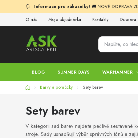
Přejít
🚚 NOVĚ DOPRAVA ZDA
na
obsah
O nás
Moje objednávka
Kontakty
Doprava 
BLOG
SUMMER DAYS
WARHAMMER
Domů
Barvy a pomůcky
Sety barev
Sety barev
V kategorii sad barev najdete pečlivě sestavené 
stroje. Sady usnadňují výběr správných tónů a zaj