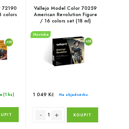
r 72190
Vallejo Model Color 70259
 colors
American Revolution Figure
/ 16 colors set (18 ml)
Novinka
1 049 Kč
(1 ks)
Na objednávku
m