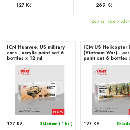
127 Kč
269 Kč
Zobrazit více produk
ICM Humvee. US military
ICM US Helicopter P
cars - acrylic paint set 6
(Vietnam War) - acr
bottles х 12 ml
paint set 6 bott
127 Kč
127 Kč
Skladem
( 1 ks )
Skla