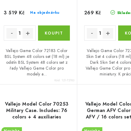
3 519 Kč
269 Kč
Na objednávku
Sklade
Vallejo Game Color 72183 Color
Vallejo Game Color 72
BSL System 48 colors set (18 ml) je
Skin Set 4 colors (18 ml)
odstín BSL System 48 colors set z
Dark Skin Set 4 color
řady Vallejo Game Color pro
Vallejo Game Color pro
modely a...
miniatury. K práci
Kód:
121-72183
Vallejo Model Color 70253
Vallejo Model Col
Military Case. Includes: 76
German AFV Color
colors + 4 auxiliaries
AFV / 16 colors set
selected for camouflage
Novinka
Novinka