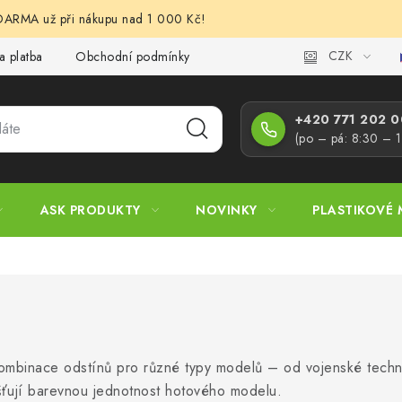
RMA už při nákupu nad 1 000 Kč!
CZK
a platba
Obchodní podmínky
Podmínky ochrany osobních úd
+420 771 202 00
(po – pá: 8:30 – 
ASK PRODUKTY
NOVINKY
PLASTIKOVÉ 
kombinace odstínů pro různé typy modelů – od vojenské technik
išťují barevnou jednotnost hotového modelu.