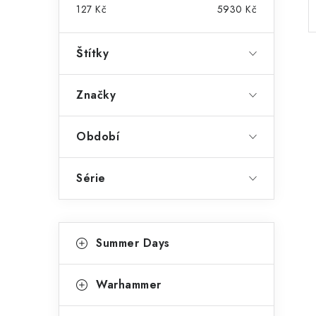
r
127
Kč
5930
Kč
a
Štítky
n
n
Značky
í
Období
p
a
Série
n
e
K
Přeskočit
Summer Days
kategorie
l
a
t
Warhammer
e