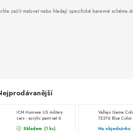
 rychle začít malovat nebo hledají specifické barevné schéma
Nejprodávanější
ICM Humvee. US military
Vallejo Game Col
cars - acrylic paint set 6
72376 Blue Color 
bottles х 12 ml
colors (18 ml)
Skladem
(1 ks)
Na objednávku