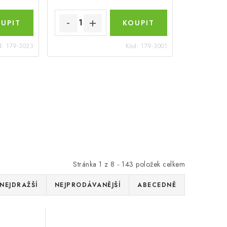
d:
179-3023
Kód:
179-3001
Stránka
1
z
8
-
143
položek celkem
NEJDRAŽŠÍ
NEJPRODÁVANĚJŠÍ
ABECEDNĚ