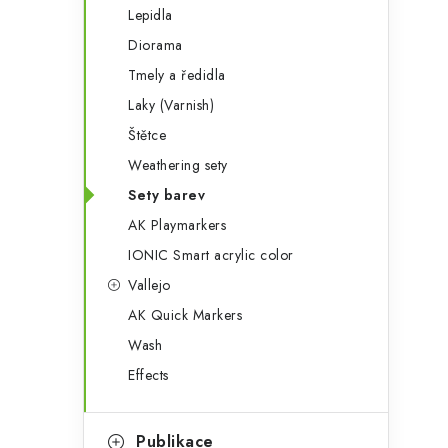
Lepidla
Diorama
Tmely a ředidla
i
Laky (Varnish)
Štětce
Weathering sety
Sety barev
AK Playmarkers
IONIC Smart acrylic color
Vallejo
AK Quick Markers
Wash
Effects
t
Publikace