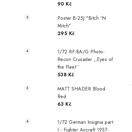
90 Kč
Poster B-25J "Bitch 'N
Mitch"
295 Kč
1/72 RF-8A/G Photo-
Recon Crusader ,,Eyes of
the Fleet´´
538 Kč
MATT SHADER Blood
Red
63 Kč
1/72 German Insignia part
I - Fighter Aircraft 1937-