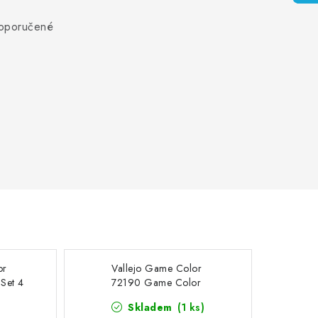
 doporučené
or
Vallejo Game Color
Set 4
72190 Game Color
Wash 8 colors set (18 ml)
Skladem
(1 ks)