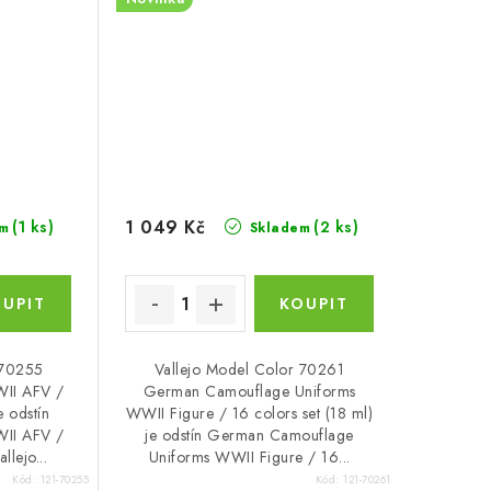
1 049 Kč
(1 ks)
(2 ks)
m
Skladem
 70255
Vallejo Model Color 70261
II AFV /
German Camouflage Uniforms
e odstín
WWII Figure / 16 colors set (18 ml)
II AFV /
je odstín German Camouflage
llejo...
Uniforms WWII Figure / 16...
Kód:
121-70255
Kód:
121-70261