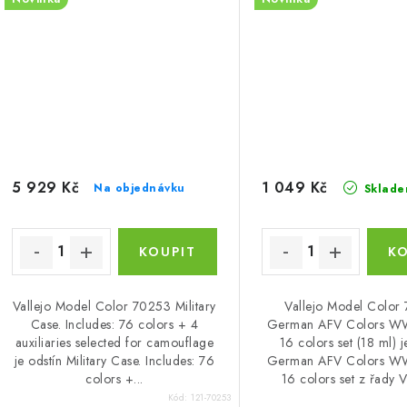
5 929 Kč
1 049 Kč
Na objednávku
Sklade
Vallejo Model Color 70253 Military
Vallejo Model Color
Case. Includes: 76 colors + 4
German AFV Colors WW
auxiliaries selected for camouflage
16 colors set (18 ml) j
je odstín Military Case. Includes: 76
German AFV Colors WW
colors +...
16 colors set z řady Va
Kód:
121-70253