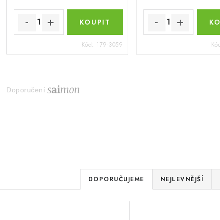
Kód:
179-3059
Kó
Doporučení
Ř
DOPORUČUJEME
NEJLEVNĚJŠÍ
a
V
z