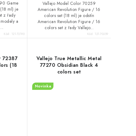
2190 Game
Vallejo Model Color 70259
(18 ml) je
American Revolution Figure / 16
et z řady
colors set (18 ml) je odstín
 modely a
American Revolution Figure / 16
...
colors set z řady Vallejo...
Kód:
121-72190
Kód:
121-70259
r 72387
Vallejo True Metallic Metal
lors (18
77270 Obsidian Black 4
colors set
Novinka