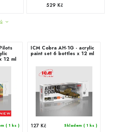
529 Kč
tů
ilots
ICM Cobra AH-1G - acrylic
ylic
paint set 6 bottles х 12 ml
les х 12 ml
127 Kč
dem
( 1 ks )
Skladem
( 1 ks )