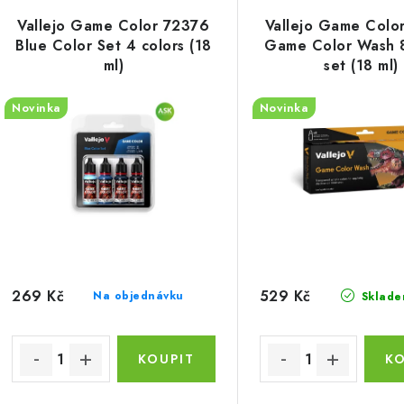
ý
e
Vallejo Game Color 72376
Vallejo Game Colo
p
Blue Color Set 4 colors (18
Game Color Wash 8
n
ml)
set (18 ml)
í
s
Novinka
Novinka
p
p
r
r
o
o
d
d
u
u
k
269 Kč
529 Kč
Na objednávku
Sklade
k
t
ů
ů