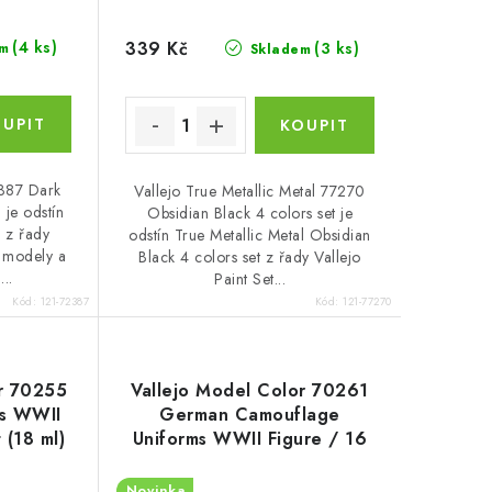
339 Kč
(4 ks)
(3 ks)
m
Skladem
387 Dark
Vallejo True Metallic Metal 77270
 je odstín
Obsidian Black 4 colors set je
s z řady
odstín True Metallic Metal Obsidian
 modely a
Black 4 colors set z řady Vallejo
...
Paint Set...
Kód:
121-72387
Kód:
121-77270
or 70255
Vallejo Model Color 70261
s WWII
German Camouflage
 (18 ml)
Uniforms WWII Figure / 16
colors set (18 ml)
Novinka