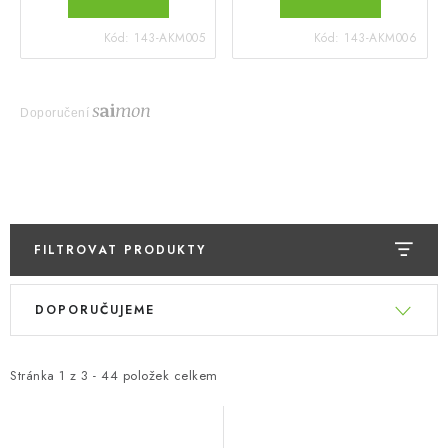
Kód:
143-AKM005
Kód:
143-AKM006
Doporučení
FILTROVAT PRODUKTY
V
Ř
DOPORUČUJEME
ý
a
p
z
i
e
Stránka
1
z
3
-
44
položek celkem
s
n
p
í