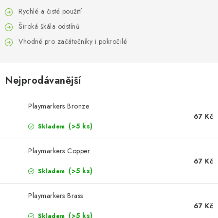
BARVY A POMŮCKY
Rychlé a čisté použití
PUBLIKACE
Široká škála odstínů
Vhodné pro začátečníky i pokročilé
SKY RIDERS COFFEE
DÁRKOVÉ POUKAZY
Nejprodávanější
PRODÁVANÉ ZNAČKY
Playmarkers Bronze
67 Kč
(>5 ks)
Skladem
O nás
Moje objednávka
Kontakty
Doprava a platba
Obchodní podmínky
Podmínky ochrany osobních údajů
Playmarkers Copper
Reklamační řád
Velkoobchod (B2B)
67 Kč
(>5 ks)
Skladem
Převodník modelářských barev
Modelářský slovník Art Scale
FAQ
Výstavy 2026
Playmarkers Brass
67 Kč
(>5 ks)
Skladem