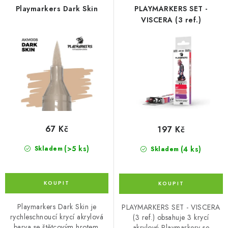
r
p
Playmarkers Dark Skin
PLAYMARKERS SET -
o
r
VISCERA (3 ref.)
d
o
u
d
k
u
t
k
ů
t
ů
67 Kč
197 Kč
(>5 ks)
(4 ks)
Skladem
Skladem
Playmarkers Dark Skin je
PLAYMARKERS SET - VISCERA
rychleschnoucí krycí akrylová
(3 ref.) obsahuje 3 krycí
barva se štětcovým hrotem.
akrylové Playmarkery se