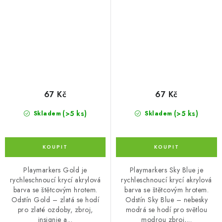
67 Kč
67 Kč
(>5 ks)
(>5 ks)
Skladem
Skladem
Playmarkers Gold je
Playmarkers Sky Blue je
rychleschnoucí krycí akrylová
rychleschnoucí krycí akrylová
barva se štětcovým hrotem.
barva se štětcovým hrotem.
Odstín Gold – zlatá se hodí
Odstín Sky Blue – nebesky
pro zlaté ozdoby, zbroj,
modrá se hodí pro světlou
insignie a...
modrou zbroj,...