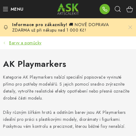
Přejít
Hleda
na
obsah
🚚 NOVĚ DOPRAVA
BLOG
ZDARMA už při nákupu nad 1 000 Kč!
SUMMER DAYS
Barvy a pomůcky
WARHAMMER
AK Playmarkers
ASK PRODUKTY
Kategorie AK Playmarkers nabízí speciální popisovače vyvinuté
přímo pro potřeby modelářů. S jejich pomocí snadno zvýrazníte
NOVINKY
detaily, vytvoříte realistické efekty opotřebení nebo přesně označíte
drobné části modelu.
PLASTIKOVÉ MODELY
Díky různým šířkám hrotů a odstínům barev jsou AK Playmarkers
ideální pro práci s plastikovými modely, diorámaty i figurkami.
DOPLŇKY K MODELŮM
Poskytnou vám kontrolu a preciznost, kterou běžné fixy nenabízí.