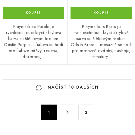
Playmarkers Purple je
Playmarkers Brass je
rychleschnoucí krycí akrylová
rychleschnoucí krycí akrylová
barva se štětcovým hrotem.
barva se štětcovým hrotem.
Odstín Purple – fialová se hodí
Odstín Brass – mosazná se hodí
pro fialové oděvy, roucha,
pro mosazné ozdoby, nástroje,
dekorace,...
armatury...
O
NAČÍST 18 DALŠÍCH
v
l
á
S
d
1
3
t
a
r
c
á