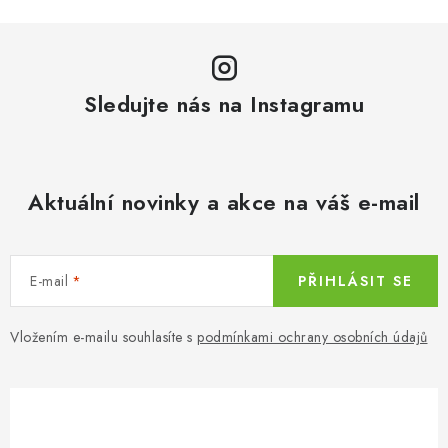
n
í
k
p
o
r
v
v
á
Sledujte nás na Instagramu
k
n
y
í
v
ý
Aktuální novinky a akce na váš e-mail
p
i
s
E-mail
PŘIHLÁSIT SE
u
Vložením e-mailu souhlasíte s
podmínkami ochrany osobních údajů