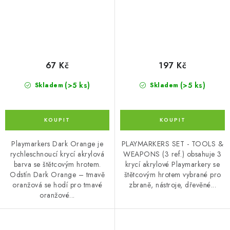
67 Kč
197 Kč
(>5 ks)
(>5 ks)
Skladem
Skladem
Playmarkers Dark Orange je
PLAYMARKERS SET - TOOLS &
rychleschnoucí krycí akrylová
WEAPONS (3 ref.) obsahuje 3
barva se štětcovým hrotem.
krycí akrylové Playmarkery se
Odstín Dark Orange – tmavě
štětcovým hrotem vybrané pro
oranžová se hodí pro tmavé
zbraně, nástroje, dřevěné...
oranžové...