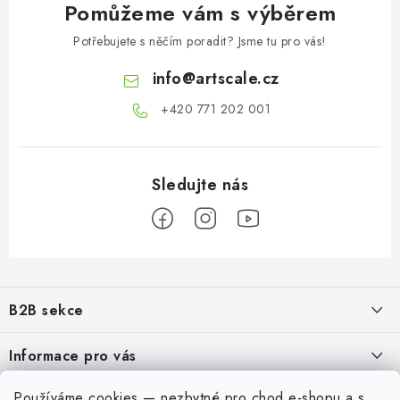
Pomůžeme vám s výběrem
Potřebujete s něčím poradit? Jsme tu pro vás!
info
@
artscale.cz
+420 771 202 001​
Z
á
B2B sekce
p
a
Našim cílem je 100% orientace na potřeby obchodní partnerů,
Informace pro vás
poskytování odpovídajících služeb a servisu
t
í
O nás
Používáme cookies — nezbytné pro chod e-shopu a s