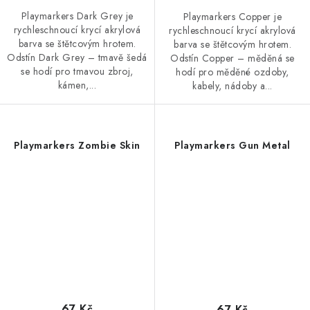
Playmarkers Dark Grey je
Playmarkers Copper je
rychleschnoucí krycí akrylová
rychleschnoucí krycí akrylová
barva se štětcovým hrotem.
barva se štětcovým hrotem.
Odstín Dark Grey – tmavě šedá
Odstín Copper – měděná se
se hodí pro tmavou zbroj,
hodí pro měděné ozdoby,
kámen,...
kabely, nádoby a...
Playmarkers Zombie Skin
Playmarkers Gun Metal
67 Kč
67 Kč