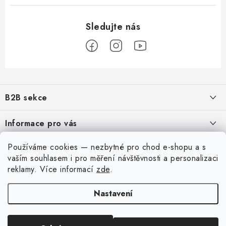
Z
á
B2B sekce
p
a
Našim cílem je 100% orientace na potřeby obchodní partnerů,
Informace pro vás
poskytování odpovídajících služeb a servisu
t
í
O nás
Používáme cookies — nezbytné pro chod e-shopu a s
Pro modeláře
REGISTRACE
vaším souhlasem i pro měření návštěvnosti a personalizaci
Moje objednávka
Převodník modelářských barev
reklamy
. Více informací
zde
.
Můj účet
Kontakty
Modelářský slovník Art Scale
Nastavení
Přihlásit se
Doprava a platba
Dobírka
QR platba
FAQ
Registrace
Obchodní podmínky
Výstavy 2026