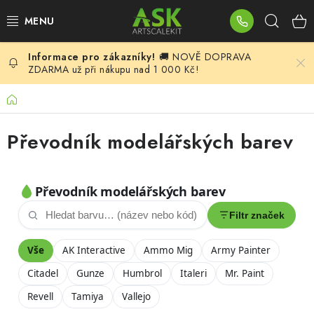
Přejít
Hleda
na
obsah
🚚 NOVĚ DOPRAVA
BLOG
ZDARMA už při nákupu nad 1 000 Kč!
SUMMER DAYS
Domů
WARHAMMER
Převodník modelářských barev
ASK PRODUKTY
NOVINKY
PLASTIKOVÉ MODELY
DOPLŇKY K MODELŮM