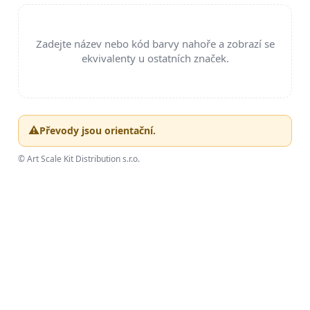
BARVY A POMŮCKY
PUBLIKACE
SKY RIDERS COFFEE
DÁRKOVÉ POUKAZY
PRODÁVANÉ ZNAČKY
O nás
Moje objednávka
Kontakty
Doprava a platba
Obchodní podmínky
Podmínky ochrany osobních údajů
Reklamační řád
Velkoobchod (B2B)
Převodník modelářských barev
Modelářský slovník Art Scale
FAQ
Výstavy 2026