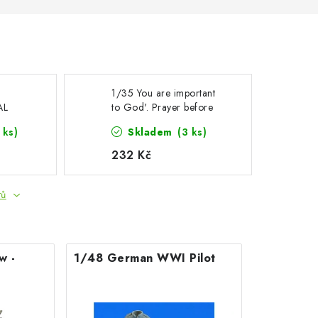
1/35 You are important
AL
to God'. Prayer before
battle
 ks)
Skladem
(3 ks)
232 Kč
tů
w -
1/48 German WWI Pilot