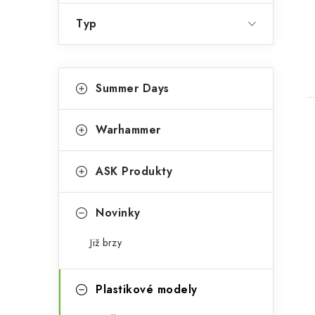
Typ
K
Přeskočit
Summer Days
kategorie
a
t
Warhammer
e
g
ASK Produkty
o
i
r
Novinky
i
Již brzy
e
Plastikové modely