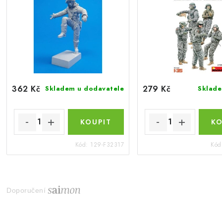
362 Kč
279 Kč
Skladem u dodavatele
Sklad
Kód:
129-F32317
Kód
Doporučení