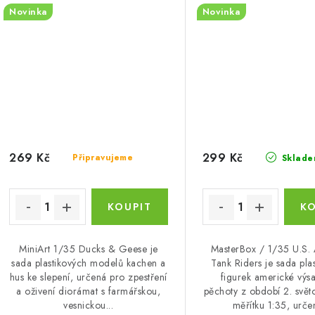
Novinka
Novinka
269 Kč
299 Kč
Připravujeme
Sklade
MiniArt 1/35 Ducks & Geese je
MasterBox / 1/35 U.S. 
sada plastikových modelů kachen a
Tank Riders je sada pla
hus ke slepení, určená pro zpestření
figurek americké výs
a oživení diorámat s farmářskou,
pěchoty z období 2. světo
vesnickou...
měřítku 1:35, určen