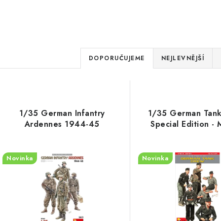
Ř
DOPORUČUJEME
NEJLEVNĚJŠÍ
a
V
z
ý
e
1/35 German Infantry
1/35 German Tank
p
Ardennes 1944-45
Special Edition - 
n
í
s
Novinka
Novinka
p
p
r
r
o
o