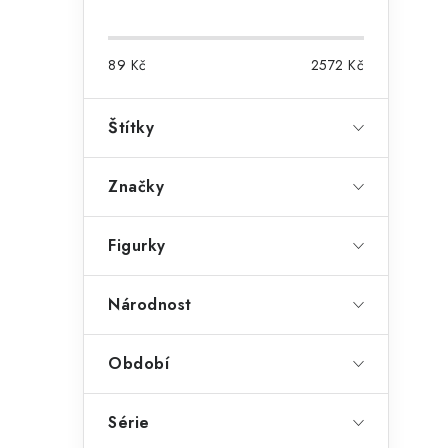
a
n
e
89
Kč
2572
Kč
l
Štítky
Značky
Figurky
Národnost
Období
Série