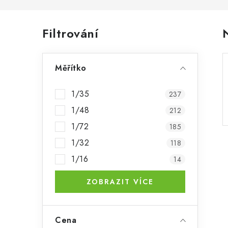
P
Filtrování
o
Měřítko
s
t
1/35
237
r
1/48
212
a
1/72
185
1/32
118
n
1/16
14
n
ZOBRAZIT VÍCE
í
p
Cena