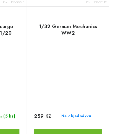
Kód:
133-53040
Kód:
133-38112
cargo
1/32 German Mechanics
51/20
WW2
259 Kč
(5 ks)
Na objednávku
m