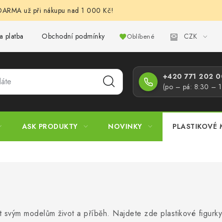
RMA už při nákupu nad 1 000 Kč!
CZK
a platba
Obchodní podmínky
Podmínky ochrany osobních úd
Oblíbené
+420 771 202 00
(po – pá: 8:30 – 
ASK PRODUKTY
NOVINKY
PLASTIKOVÉ 
 svým modelům život a příběh. Najdete zde plastikové figurky vo