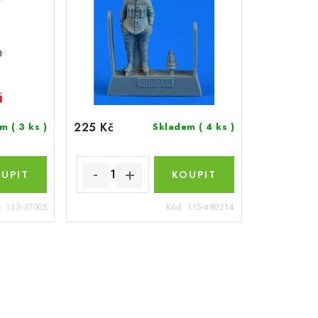
225 Kč
em
( 3 ks )
Skladem
( 4 ks )
:
133-37005
Kód:
115-480214