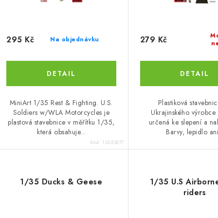
d
d
u
u
k
M
295 Kč
279 Kč
Na objednávku
n
k
t
ů
ů
MiniArt 1/35 Rest & Fighting. U.S.
Plastiková stavebni
Soldiers w/WLA Motorcycles je
Ukrajinského výrobce 
plastová stavebnice v měřítku 1/35,
určená ke slepení a na
která obsahuje...
Barvy, lepidlo ani
Kód:
133-53071
1/35 Ducks & Geese
1/35 U.S Airborn
riders