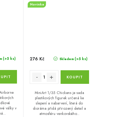
Novinka
276 Kč
(>5 ks)
(>5 ks)
m
Skladem
Airborne
MiniArt 1/35 Chickens je sada
stikových
plastikových figurek určená ke
adkové
slepení a nabarvení, která do
vé války v
dioráma přidá přirozený detail a
á...
atmosféru venkovského...