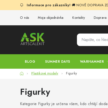
Přejít
🚚 NOVĚ DOPRAVA ZDA
na
obsah
O nás
Moje objednávka
Kontakty
Doprava 
BLOG
SUMMER DAYS
WARHAMMER
Domů
Plastikové modely
Figurky
Figurky
Kategorie Figurky je určena všem, kdo chtějí dodat