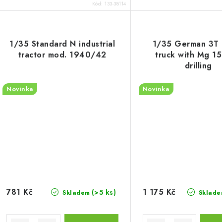
Kód:
133-38114
1/35 Standard N industrial
1/35 German 3T 
tractor mod. 1940/42
truck with Mg 1
drilling
Novinka
Novinka
781 Kč
1 175 Kč
(>5 ks)
Skladem
Sklade