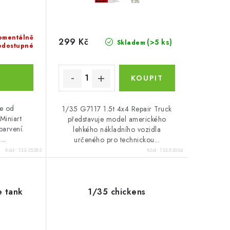
omentálně
299 Kč
(>5 ks)
Skladem
edostupné
ce od
1/35 G7117 1.5t 4x4 Repair Truck
Miniart
představuje model amerického
barvení.
lehkého nákladního vozidla
...
určeného pro technickou...
Kód:
133-35283
Kód:
133-53064
e tank
1/35 chickens