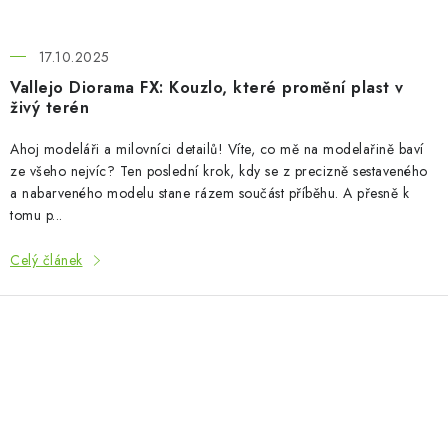
17.10.2025
Vallejo Diorama FX: Kouzlo, které promění plast v
živý terén
Ahoj modeláři a milovníci detailů! Víte, co mě na modelařině baví
ze všeho nejvíc? Ten poslední krok, kdy se z precizně sestaveného
a nabarveného modelu stane rázem součást příběhu. A přesně k
tomu p...
Celý článek