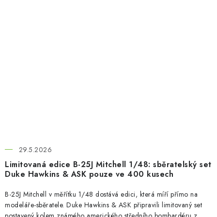
29.5.2026
Limitovaná edice B-25J Mitchell 1/48: sběratelský set
Duke Hawkins & ASK pouze ve 400 kusech
B-25J Mitchell v měřítku 1/48 dostává edici, která míří přímo na
modeláře-sběratele. Duke Hawkins & ASK připravili limitovaný set
postavený kolem známého amerického středního bombardéru z