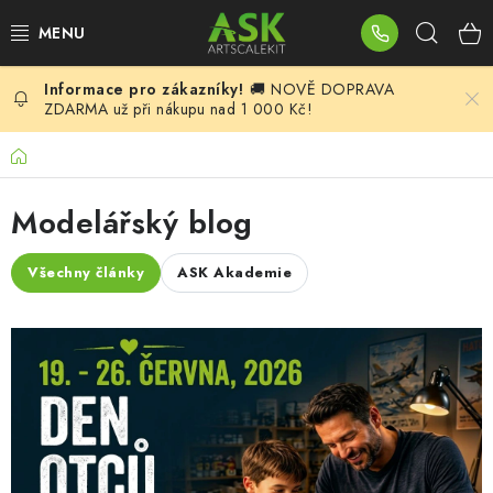
Přejít
Hleda
na
obsah
🚚 NOVĚ DOPRAVA
BLOG
ZDARMA už při nákupu nad 1 000 Kč!
SUMMER DAYS
Domů
WARHAMMER
Modelářský blog
ASK PRODUKTY
Všechny články
ASK Akademie
V
NOVINKY
ý
p
PLASTIKOVÉ MODELY
i
DOPLŇKY K MODELŮM
s
č