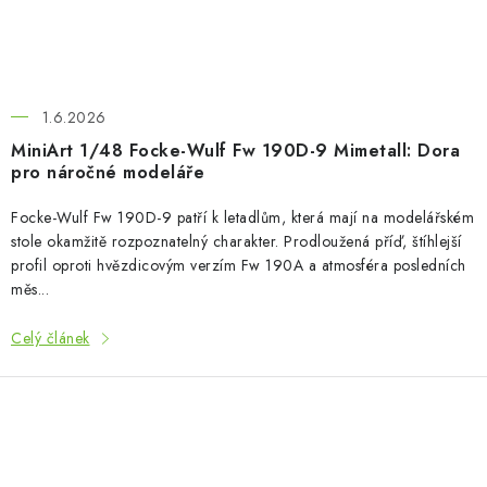
1.6.2026
MiniArt 1/48 Focke-Wulf Fw 190D-9 Mimetall: Dora
pro náročné modeláře
Focke-Wulf Fw 190D-9 patří k letadlům, která mají na modelářském
stole okamžitě rozpoznatelný charakter. Prodloužená příď, štíhlejší
profil oproti hvězdicovým verzím Fw 190A a atmosféra posledních
měs...
Celý článek