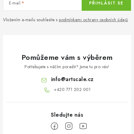
ý
E-mail
PŘIHLÁSIT SE
p
i
Vložením e-mailu souhlasíte s
podmínkami ochrany osobních údajů
s
u
Pomůžeme vám s výběrem
Potřebujete s něčím poradit? Jsme tu pro vás!
info
@
artscale.cz
+420 771 202 001​