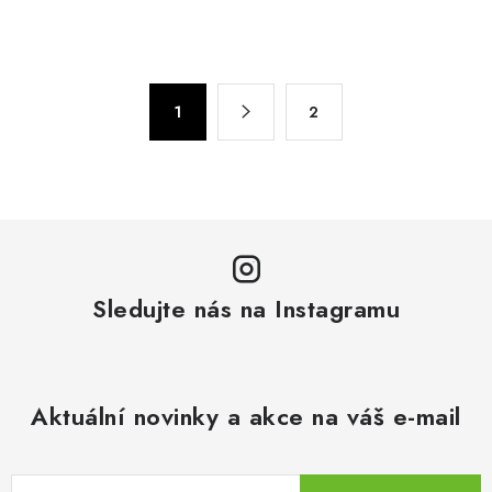
O
S
1
2
t
v
r
l
á
á
n
d
k
a
o
c
v
í
á
Sledujte nás na Instagramu
p
n
r
í
v
k
Aktuální novinky a akce na váš e-mail
y
v