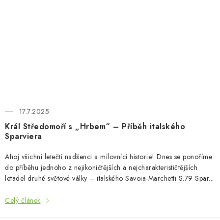
17.7.2025
Král Středomoří s „Hrbem“ – Příběh italského
Sparviera
Ahoj všichni letečtí nadšenci a milovníci historie! Dnes se ponoříme
do příběhu jednoho z nejikoničtějších a nejcharakterističtějších
letadel druhé světové války – italského Savoia-Marchetti S.79 Spar...
Celý článek