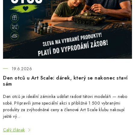
BARVY A POMŮCKY
l
á
PUBLIKACE
n
k
SKY RIDERS COFFEE
ů
DÁRKOVÉ POUKAZY
PRODÁVANÉ ZNAČKY
19.6.2026
Den otců u Art Scale: dárek, který se nakonec staví
O nás
Moje objednávka
Kontakty
Doprava a platba
sám
Obchodní podmínky
Podmínky ochrany osobních údajů
Den otců je ideální záminka udělat radost tátovi modeláři — nebo
Reklamační řád
Velkoobchod (B2B)
sobě. Připravili jsme speciální akci s přibližně 1 500 vybranými
Převodník modelářských barev
Modelářský slovník Art Scale
produkty za zvýhodněné ceny a členové Art Scale klubu nakoupí
ještě vý...
FAQ
Výstavy 2026
Celý článek