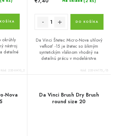
€7,40
(4 ks)
(2 ks)
Na sklade
KOŠÍKA
DO KOŠÍKA
o okrúhly
Da Vinci Štetec Micro-Nova uhlový
tný nástroj
veľkosť -15 je štetec so šikmým
a detailné
syntetickým vláknom vhodný na
detailnú prácu v modelárstve.
Kód:
235-VA10_2
Kód:
235-VA175_-15
ro-Nova
Da Vinci Brush Dry Brush
-5
round size 20