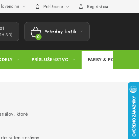
lovenčina
ajov
Postup pri podávaní sťažností
Veľkoobchod
Prevodn
Prihlásenie
Registrácia
1​
Prázdny košík
 16:30)
NÁKUPNÝ
KOŠÍK
ODELY
PRÍSLUŠENSTVO
FARBY & POMÔCKY
riálov, ktoré
rte si ten správny