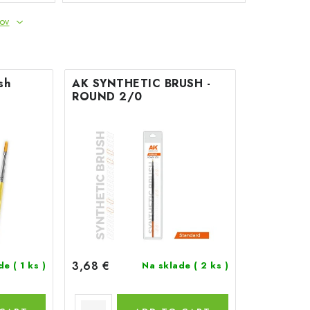
tov
sh
AK SYNTHETIC BRUSH -
ROUND 2/0
3,68 €
ade
( 1 ks )
Na sklade
( 2 ks )