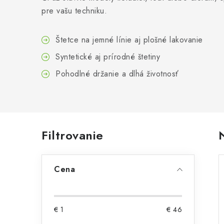
pre vašu techniku.
Štetce na jemné línie aj plošné lakovanie
Syntetické aj prírodné štetiny
Pohodlné držanie a dlhá životnosť
B
Filtrovanie
o
Cena
č
n
ý
€
1
€
46