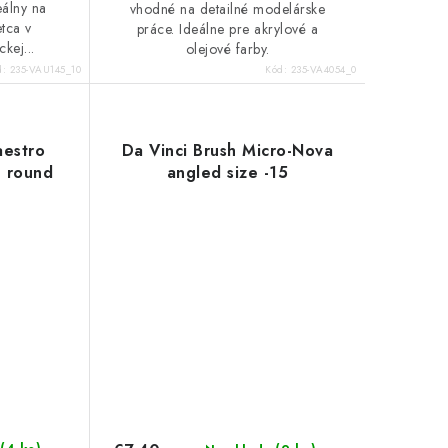
álny na
vhodné na detailné modelárske
etca v
práce. Ideálne pre akrylové a
kej...
olejové farby.
d:
235-VAU145_10
Kód:
235-VA4054_0
aestro
Da Vinci Brush Micro-Nova
h round
angled size -15