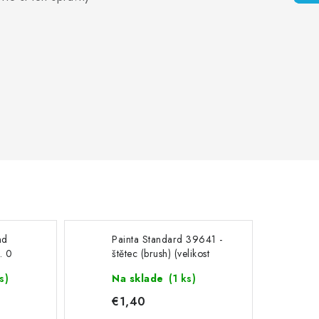
nd
Painta Standard 39641 -
. 0
štětec (brush) (velikost
00)
s)
Na sklade
(1 ks)
€1,40