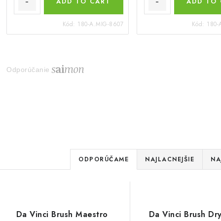
ADD TO CART
ADD TO
Kód:
180-A.MIG-8607
Kód:
180-
Odporúčanie
R
ODPORÚČAME
NAJLACNEJŠIE
NA
a
V
d
ý
e
Da Vinci Brush Maestro
Da Vinci Brush Dr