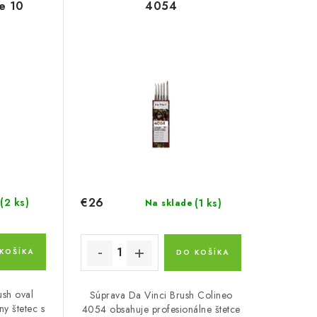
ze 10
4054
€26
(2 ks)
(1 ks)
Na sklade
KOŠÍKA
DO KOŠÍKA
ush oval
Súprava Da Vinci Brush Colineo
ny štetec s
4054 obsahuje profesionálne štetce