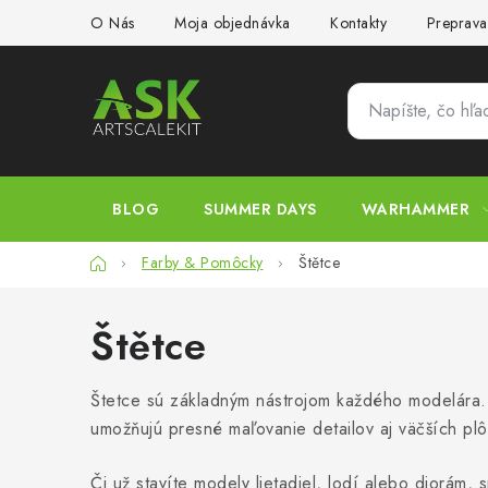
Prejsť
O Nás
Moja objednávka
Kontakty
Preprava
na
obsah
BLOG
SUMMER DAYS
WARHAMMER
Domov
Farby & Pomôcky
Štětce
Štětce
Štetce sú základným nástrojom každého modelára. V
umožňujú presné maľovanie detailov aj väčších plô
Či už stavíte modely lietadiel, lodí alebo diorám,