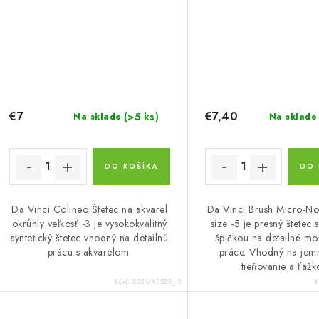
€7
€7,40
(>5 ks)
Na sklade
Na sklade
DO KOŠÍKA
DO 
Da Vinci Colineo Štetec na akvarel
Da Vinci Brush Micro-N
okrúhly veľkosť -3 je vysokokvalitný
size -5 je presný štetec
syntetický štetec vhodný na detailnú
špičkou na detailné mo
prácu s akvarelom.
práce. Vhodný na jemn
tieňovanie a ťažko
Kód:
235-VA5522_-3