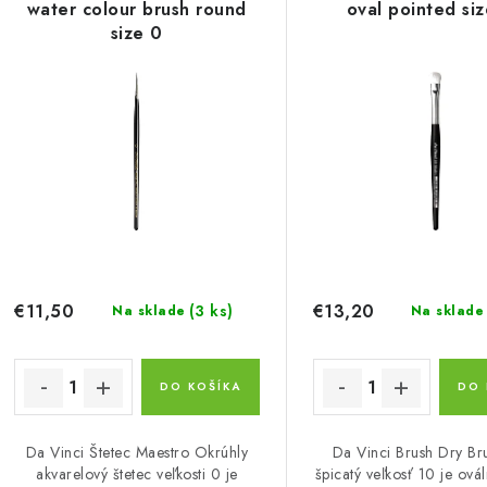
p
water colour brush round
oval pointed si
n
size 0
i
s
e
p
p
r
r
o
o
d
d
u
u
€11,50
€13,20
(3 ks)
Na sklade
Na sklade
k
k
t
DO KOŠÍKA
DO 
o
o
Da Vinci Štetec Maestro Okrúhly
Da Vinci Brush Dry Br
v
v
akvarelový štetec veľkosti 0 je
špicatý veľkosť 10 je ovál