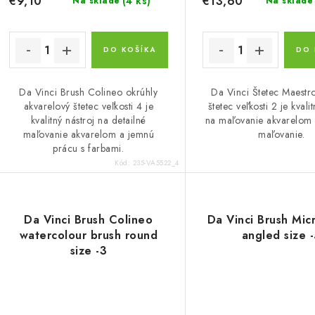
€9,10
€13,60
(4 ks)
Na sklade
Na sklade
DO KOŠÍKA
DO 
Da Vinci Brush Colineo okrúhly
Da Vinci Štetec Maestr
akvarelový štetec veľkosti 4 je
štetec veľkosti 2 je kvali
kvalitný nástroj na detailné
na maľovanie akvarelom 
maľovanie akvarelom a jemnú
maľovanie.
prácu s farbami.
Kód:
235-VA5522_4
Da Vinci Brush Colineo
Da Vinci Brush Mic
watercolour brush round
angled size 
size -3