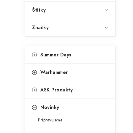
p
Štítky
a
n
Značky
e
l
K
Preskočiť
Summer Days
kategórie
a
t
Warhammer
e
g
ASK Produkty
ó
r
Novinky
i
Pripravujeme
e