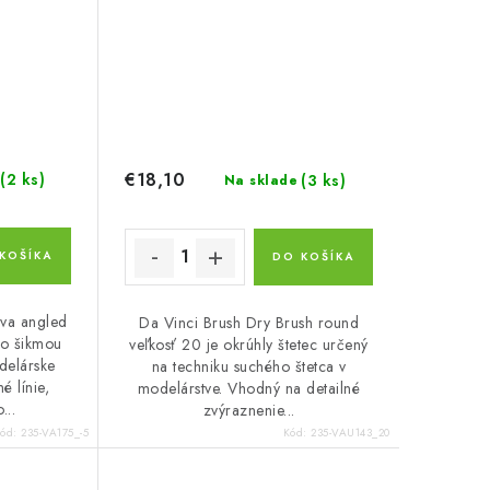
€18,10
(2 ks)
(3 ks)
Na sklade
KOŠÍKA
DO KOŠÍKA
ova angled
Da Vinci Brush Dry Brush round
 so šikmou
veľkosť 20 je okrúhly štetec určený
delárske
na techniku suchého štetca v
é línie,
modelárstve. Vhodný na detailné
...
zvýraznenie...
Kód:
235-VA175_-5
Kód:
235-VAU143_20