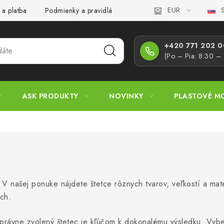
EUR
S
 a platba
Podmienky a pravidlá
Zásady ochrany osobných úd
+420 771 202 00
(Po – Pia: 8:30 –
ASK PRODUKTY
NOVINKY
PLASTOVÉ M
 našej ponuke nájdete štetce rôznych tvarov, veľkostí a mate
ch.
 správne zvolený štetec je kľúčom k dokonalému výsledku. Vybe