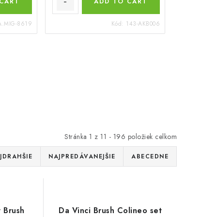
 CART
ADD TO CART
A.MIG-8619
Kód:
143-AKB006
Stránka
1
z
11
-
196
položiek celkom
JDRAHŠIE
NAJPREDÁVANEJŠIE
ABECEDNE
y Brush
Da Vinci Brush Colineo set