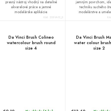
presný nástroj vhodný na detailné
jemným povrchom, ide
akvarelové práce a jemné
techniku suchého št
modelárske aplikácie.
modelárstve a umelec
Kód:
235-VA10_0
Kó
Da Vinci Brush Colineo
Da Vinci Brush M
watercolour brush round
water colour brus
size 4
size 2