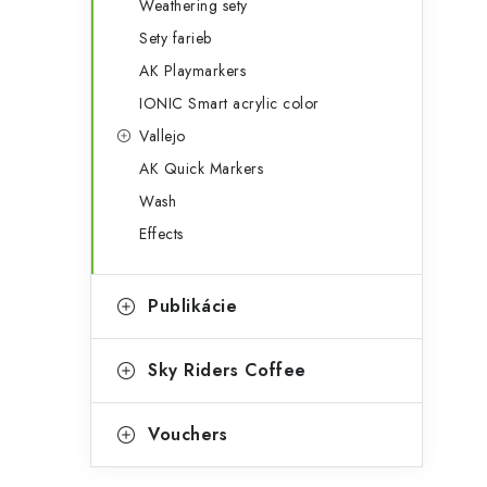
Weathering sety
Sety farieb
i
AK Playmarkers
IONIC Smart acrylic color
Vallejo
AK Quick Markers
Wash
Effects
Publikácie
Sky Riders Coffee
t
Vouchers