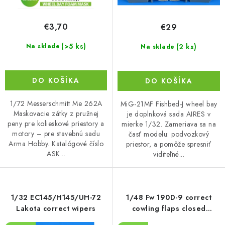
v
t
o
€3,70
€29
v
(>5 ks)
(2 ks)
Na sklade
Na sklade
DO KOŠÍKA
DO KOŠÍKA
1/72 Messerschmitt Me 262A
MiG-21MF Fishbed-J wheel bay
Maskovacie zátky z pružnej
je doplnková sada AIRES v
peny pre kolieskové priestory a
mierke 1/32. Zameriava sa na
motory – pre stavebnú sadu
časť modelu: podvozkový
Arma Hobby. Katalógové číslo
priestor, a pomôže spresniť
ASK...
viditeľné...
1/32 EC145/H145/UH-72
1/48 Fw 190D-9 correct
Lakota correct wipers
cowling flaps closed
position