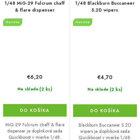
1/48 MiG-29 Fulcrum chaff
1/48 Blackburn Buccaneer
& flare dispenser
S.2D wipers
Novinka
Novinka
€6,20
€4,70
(2 ks)
(2 ks)
Na sklade
Na sklade
DO KOŠÍKA
DO KOŠÍKA
MiG-29 Fulcrum chaff & flare
Blackburn Buccaneer S.2D
dispenser je doplnková sada
wipers je doplnková sada
Quickboost v mierke 1/48.
Quickboost v mierke 1/48.