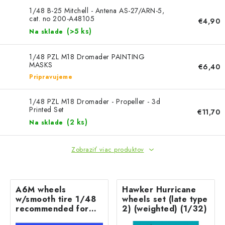
1/48 B-25 Mitchell - Antena AS-27/ARN-5,
cat. no 200-A48105
€4,90
(>5 ks)
Na sklade
1/48 PZL M18 Dromader PAINTING
MASKS
€6,40
Pripravujeme
1/48 PZL M18 Dromader - Propeller - 3d
Printed Set
€11,70
(2 ks)
Na sklade
Zobraziť viac produktov
A6M wheels
Hawker Hurricane
w/smooth tire 1/48
wheels set (late type
recommended for
2) (weighted) (1/32)
EDUARD