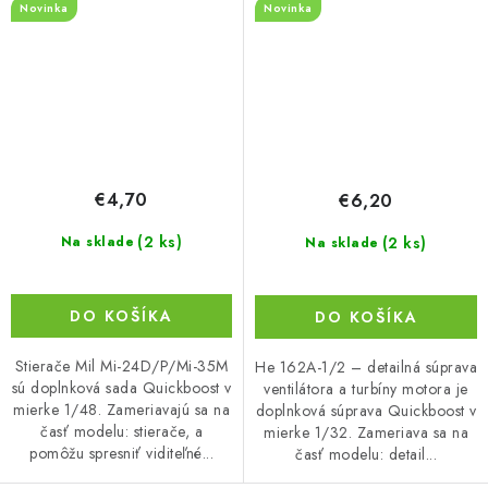
Novinka
Novinka
€4,70
€6,20
(2 ks)
(2 ks)
Na sklade
Na sklade
DO KOŠÍKA
DO KOŠÍKA
Stierače Mil Mi-24D/P/Mi-35M
He 162A-1/2 – detailná súprava
sú doplnková sada Quickboost v
ventilátora a turbíny motora je
mierke 1/48. Zameriavajú sa na
doplnková súprava Quickboost v
časť modelu: stierače, a
mierke 1/32. Zameriava sa na
pomôžu spresniť viditeľné...
časť modelu: detail...