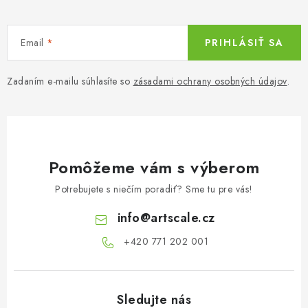
p
i
Email
PRIHLÁSIŤ SA
s
u
Zadaním e-mailu súhlasíte so
zásadami ochrany osobných údajov
.
Pomôžeme vám s výberom
Potrebujete s niečím poradiť? Sme tu pre vás!
info
@
artscale.cz
+420 771 202 001​