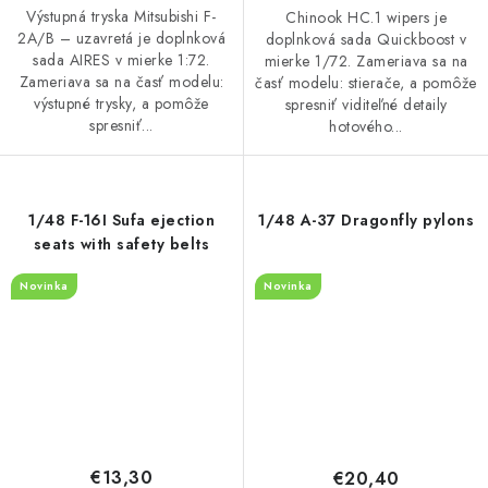
Výstupná tryska Mitsubishi F-
Chinook HC.1 wipers je
2A/B – uzavretá je doplnková
doplnková sada Quickboost v
sada AIRES v mierke 1:72.
mierke 1/72. Zameriava sa na
Zameriava sa na časť modelu:
časť modelu: stierače, a pomôže
výstupné trysky, a pomôže
spresniť viditeľné detaily
spresniť...
hotového...
1/48 F-16I Sufa ejection
1/48 A-37 Dragonfly pylons
seats with safety belts
Novinka
Novinka
€13,30
€20,40