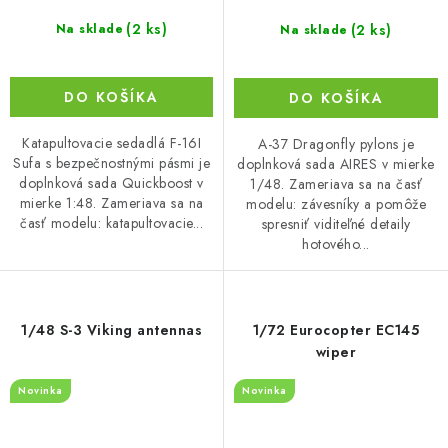
(2 ks)
(2 ks)
Na sklade
Na sklade
DO KOŠÍKA
DO KOŠÍKA
Katapultovacie sedadlá F-16I
A-37 Dragonfly pylons je
Sufa s bezpečnostnými pásmi je
doplnková sada AIRES v mierke
doplnková sada Quickboost v
1/48. Zameriava sa na časť
mierke 1:48. Zameriava sa na
modelu: závesníky a pomôže
časť modelu: katapultovacie...
spresniť viditeľné detaily
hotového...
1/48 S-3 Viking antennas
1/72 Eurocopter EC145
wiper
Novinka
Novinka