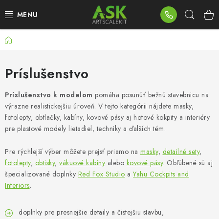
Prejsť
Hľad
na
obsah
Domov
BLOG
SUMMER DAYS
Príslušenstvo
WARHAMMER
Príslušenstvo k modelom
pomáha posunúť bežnú stavebnicu na
výrazne realistickejšiu úroveň. V tejto kategórii nájdete masky,
fotolepty, obtlačky, kabíny, kovové pásy aj hotové kokpity a interiéry
ASK PRODUKTY
pre plastové modely lietadiel, techniky a ďalších tém.
NOVINKY
Pre rýchlejší výber môžete prejsť priamo na
masky
,
detailné sety
,
fotolepty
,
obtisky
,
vákuové kabíny
alebo
kovové pásy
. Obľúbené sú aj
PLASTOVÉ MODELY
špecializované doplnky
Red Fox Studio
a
Yahu Cockpits and
Interiors
.
PRÍSLUŠENSTVO
doplnky pre presnejšie detaily a čistejšiu stavbu,