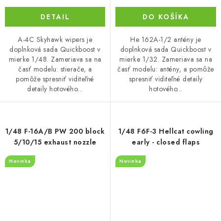
DETAIL
DO KOŠÍKA
A-4C Skyhawk wipers je
He 162A-1/2 antény je
doplnková sada Quickboost v
doplnková sada Quickboost v
mierke 1/48. Zameriava sa na
mierke 1/32. Zameriava sa na
časť modelu: stierače, a
časť modelu: antény, a pomôže
pomôže spresniť viditeľné
spresniť viditeľné detaily
detaily hotového...
hotového...
1/48 F-16A/B PW 200 block
1/48 F6F-3 Hellcat cowling
5/10/15 exhaust nozzle
early - closed flaps
Novinka
Novinka