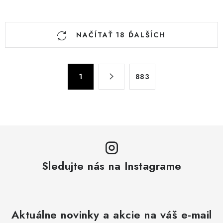
O
NAČÍTAŤ 18 ĎALŠÍCH
v
l
á
S
d
1
883
t
a
r
c
á
n
i
k
e
o
p
v
r
a
Sledujte nás na Instagrame
v
n
k
i
y
e
v
Aktuálne novinky a akcie na váš e-mail
ý