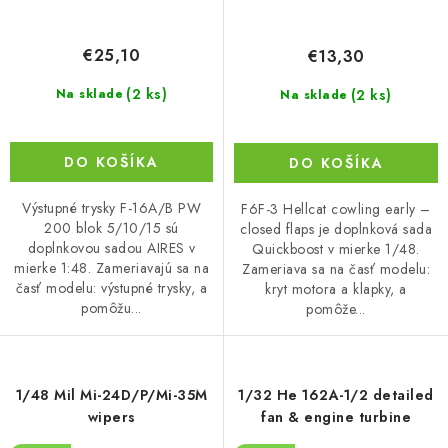
€25,10
€13,30
(2 ks)
(2 ks)
Na sklade
Na sklade
DO KOŠÍKA
DO KOŠÍKA
Výstupné trysky F-16A/B PW
F6F-3 Hellcat cowling early –
200 blok 5/10/15 sú
closed flaps je doplnková sada
doplnkovou sadou AIRES v
Quickboost v mierke 1/48.
mierke 1:48. Zameriavajú sa na
Zameriava sa na časť modelu:
časť modelu: výstupné trysky, a
kryt motora a klapky, a
pomôžu...
pomôže...
1/48 Mil Mi-24D/P/Mi-35M
1/32 He 162A-1/2 detailed
wipers
fan & engine turbine