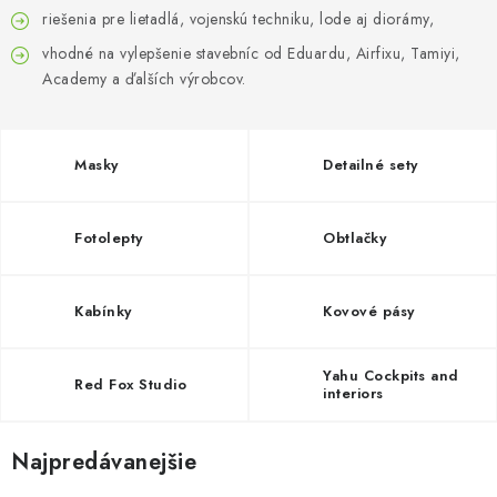
FARBY & POMÔCKY
riešenia pre lietadlá, vojenskú techniku, lode aj diorámy,
vhodné na vylepšenie stavebníc od Eduardu, Airfixu, Tamiyi,
PUBLIKÁCIE
Academy a ďalších výrobcov.
SKY RIDERS COFFEE
Masky
Detailné sety
VOUCHERS
PREDÁVANÉ ZNAČKY
Fotolepty
Obtlačky
O Nás
Moja objednávka
Kontakty
Preprava a platba
Kabínky
Kovové pásy
Podmienky a pravidlá
Zásady ochrany osobných údajov
Postup pri podávaní sťažností
Veľkoobchod
Yahu Cockpits and
Red Fox Studio
interiors
Prevodník modelárskych farieb
Modelársky slovník Art Scale
FAQ
Výstavy 2026
Najpredávanejšie