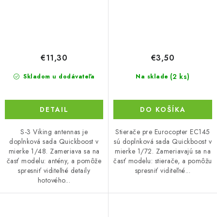
€11,30
€3,50
(2 ks)
Skladom u dodávateľa
Na sklade
DETAIL
DO KOŠÍKA
S-3 Viking antennas je
Stierače pre Eurocopter EC145
doplnková sada Quickboost v
sú doplnková sada Quickboost v
mierke 1/48. Zameriava sa na
mierke 1/72. Zameriavajú sa na
časť modelu: antény, a pomôže
časť modelu: stierače, a pomôžu
spresniť viditeľné detaily
spresniť viditeľné...
hotového...