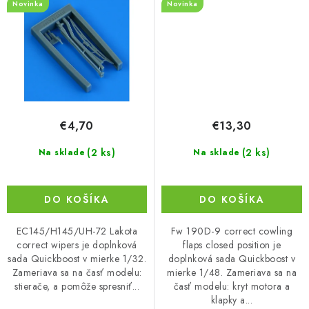
Novinka
Novinka
€4,70
€13,30
(2 ks)
(2 ks)
Na sklade
Na sklade
DO KOŠÍKA
DO KOŠÍKA
EC145/H145/UH-72 Lakota
Fw 190D-9 correct cowling
correct wipers je doplnková
flaps closed position je
sada Quickboost v mierke 1/32.
doplnková sada Quickboost v
Zameriava sa na časť modelu:
mierke 1/48. Zameriava sa na
stierače, a pomôže spresniť...
časť modelu: kryt motora a
klapky a...