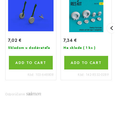
7,02 €
7,34 €
Skladom u dodávateľa
Na sklade
( 1 ks )
ADD TO CART
ADD TO CART
Kód:
103-648808
Kód:
142-RS32-0289
Odporúčanie