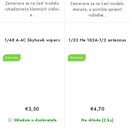
Zameriava sa na časť modelu:
Zameriava sa na časť modelu:
vyhadzovače klamných cieľov,
stierače, a pomôže spresniť
a...
viditeľné...
1/48 A-4C Skyhawk wipers
1/32 He 162A-1/2 antennas
Novinka
Novinka
€3,50
€4,70
(2 ks)
Skladom u dodávateľa
Na sklade