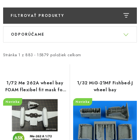
FILTROVAŤ PRODUKTY
V
R
ODPORÚČAME
ý
a
p
d
i
e
Stránka
1
z
883
-
15879
položiek celkom
s
n
p
i
r
e
1/72 Me 262A wheel bay
1/32 MiG-21MF Fishbed-J
o
p
FOAM flexibel fit mask for
wheel bay
Arma Hobby
d
r
Novinka
Novinka
u
o
k
d
t
u
o
k