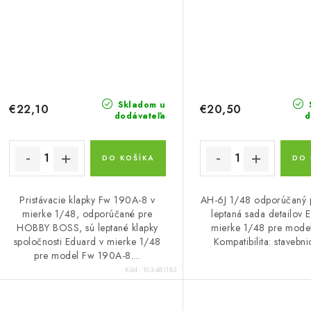
Skladom u
€22,10
€20,50
dodávateľa
d
DO KOŠÍKA
DO 
Pristávacie klapky Fw 190A-8 v
AH-6J 1/48 odporúčaný 
mierke 1/48, odporúčané pre
leptaná sada detailov 
HOBBY BOSS, sú leptané klapky
mierke 1/48 pre mode
spoločnosti Eduard v mierke 1/48
Kompatibilita: stavebn
pre model Fw 190A-8....
Kód:
103-481183