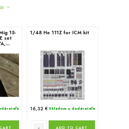
tov
Mig 15-
1/48 He 111Z for ICM kit
E set
YA,
re
16,32 €
odávateľa
Skladom u dodávateľa
 CART
ADD TO CART