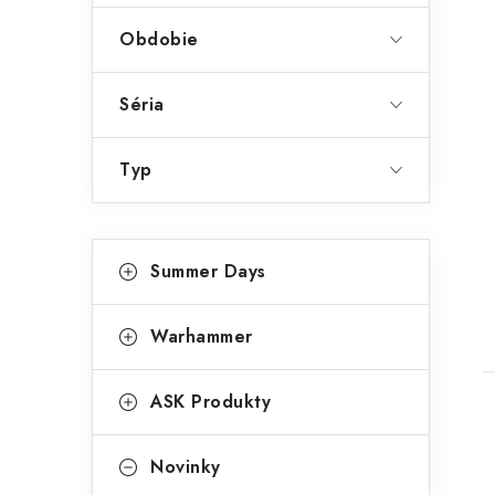
Obdobie
Séria
Typ
K
Preskočiť
Summer Days
kategórie
a
t
Warhammer
e
g
ASK Produkty
ó
r
Novinky