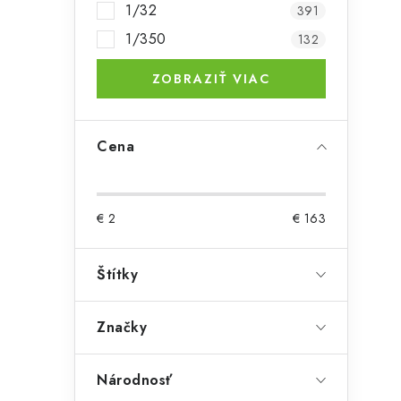
1/32
391
a
1/350
132
n
ZOBRAZIŤ VIAC
e
l
Cena
€
2
€
163
Štítky
Značky
Národnosť