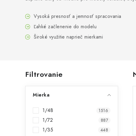
Vysoká presnosť a jemnosť spracovania
Ľahké začlenenie do modelu
Široké využitie naprieč mierkami
B
Filtrovanie
o
Mierka
č
n
1/48
1516
ý
1/72
887
p
1/35
448