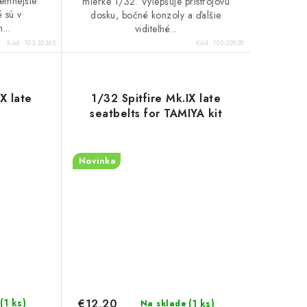
jemnejšie
mierke 1/32. Vylepšuje prístrojovú
é sú v
dosku, bočné konzoly a ďalšie
...
viditeľné...
Kód:
103-32365
Kód:
103-32828
X late
1/32 Spitfire Mk.IX late
seatbelts for TAMIYA kit
Novinka
€12,20
(1 ks)
(1 ks)
Na sklade