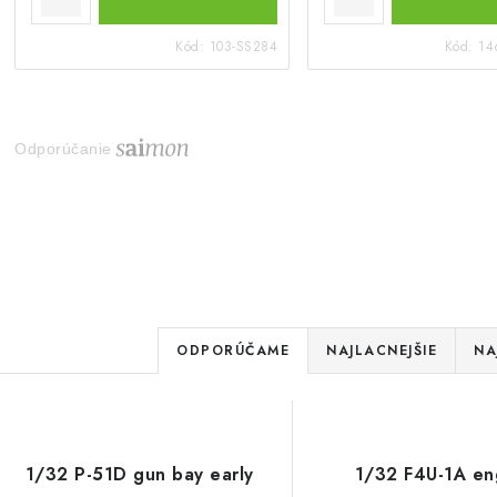
Kód:
103-SS284
Kód:
14
Odporúčanie
R
ODPORÚČAME
NAJLACNEJŠIE
NA
a
V
d
ý
e
1/32 P-51D gun bay early
1/32 F4U-1A en