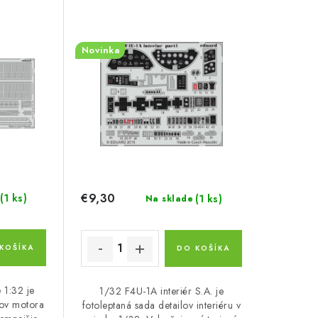
Novinka
€9,30
(1 ks)
(1 ks)
Na sklade
KOŠÍKA
DO KOŠÍKA
 1:32 je
1/32 F4U-1A interiér S.A. je
lov motora
fotoleptaná sada detailov interiéru v