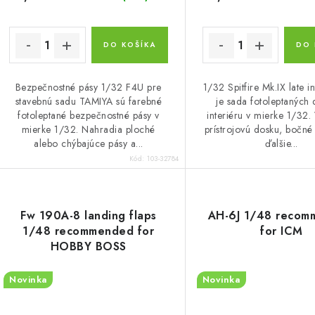
DO KOŠÍKA
DO 
Bezpečnostné pásy 1/32 F4U pre
1/32 Spitfire Mk.IX late in
stavebnú sadu TAMIYA sú farebné
je sada fotoleptaných 
fotoleptané bezpečnostné pásy v
interiéru v mierke 1/32.
mierke 1/32. Nahradia ploché
prístrojovú dosku, bočné
alebo chýbajúce pásy a...
ďalšie...
Kód:
103-32784
Fw 190A-8 landing flaps
AH-6J 1/48 recom
1/48 recommended for
for ICM
HOBBY BOSS
Novinka
Novinka