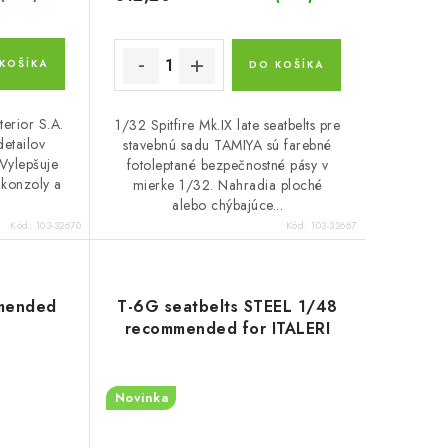
KOŠÍKA
DO KOŠÍKA
terior S.A.
1/32 Spitfire Mk.IX late seatbelts pre
detailov
stavebnú sadu TAMIYA sú farebné
 Vylepšuje
fotoleptané bezpečnostné pásy v
 konzoly a
mierke 1/32. Nahradia ploché
alebo chýbajúce...
Kód:
103-32670
Kód:
103-32667
mended
T-6G seatbelts STEEL 1/48
recommended for ITALERI
Novinka