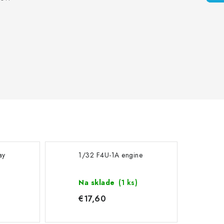
ay
1/32 F4U-1A engine
)
Na sklade
(1 ks)
€17,60