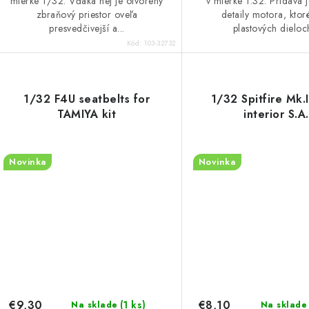
mierke 1/32. Vďaka nej je otvorený
v mierke 1:32. Pridáva 
zbraňový priestor oveľa
detaily motora, ktor
presvedčivejší a...
plastových dieloch
Kód:
103-32732
1/32 F4U seatbelts for
1/32 Spitfire Mk.I
TAMIYA kit
interior S.A.
Novinka
Novinka
€9,30
€8,10
(1 ks)
Na sklade
Na sklade