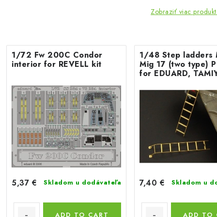
Zobraziť viac produk
1/72 Fw 200C Condor
1/48 Step ladders 
interior for REVELL kit
Mig 17 (two type) P
for EDUARD, TAMI
Hobbyboss and mo
5,37 €
7,40 €
Skladom u dodávateľa
Skladom u d
ADD TO CART
ADD TO