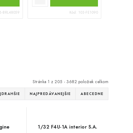
6-BRL48059
Kód:
103-FE1090
Stránka
1
z
205
-
3682
položiek celkom
JDRAHŠIE
NAJPREDÁVANEJŠIE
ABECEDNE
gine
1/32 F4U-1A interior S.A.