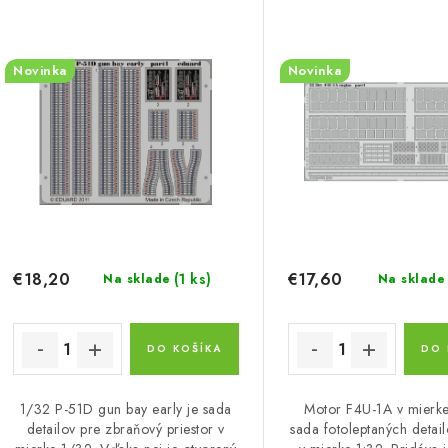
p
n
i
s
Novinka
Novinka
e
p
p
r
r
o
o
d
d
u
u
€18,20
€17,60
(1 ks)
Na sklade
Na sklade
k
k
t
DO KOŠÍKA
DO 
o
o
1/32 P-51D gun bay early je sada
Motor F4U-1A v mierke
v
v
detailov pre zbraňový priestor v
sada fotoleptaných detai