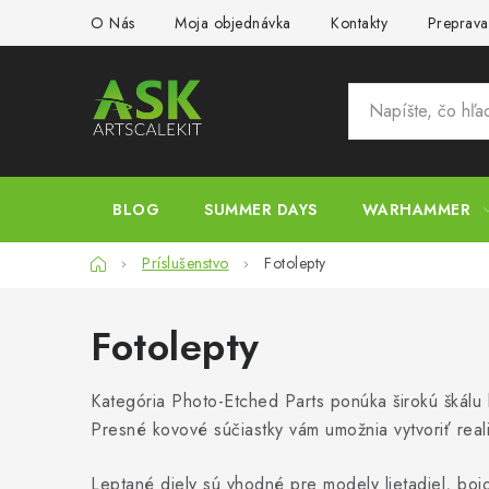
Prejsť
O Nás
Moja objednávka
Kontakty
Preprava
na
obsah
BLOG
SUMMER DAYS
WARHAMMER
Domov
Príslušenstvo
Fotolepty
Fotolepty
Kategória Photo-Etched Parts ponúka širokú škálu 
Presné kovové súčiastky vám umožnia vytvoriť reali
Leptané diely sú vhodné pre modely lietadiel, bojo