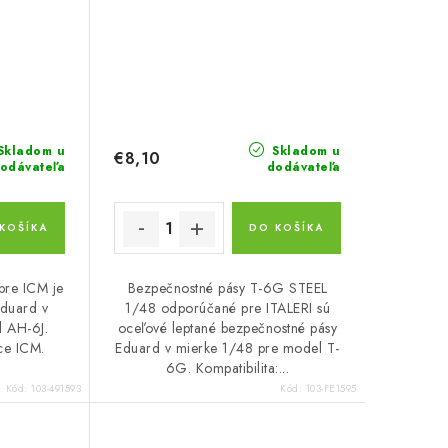
Skladom u
Skladom u
€8,10
odávateľa
dodávateľa
KOŠÍKA
DO KOŠÍKA
pre ICM je
Bezpečnostné pásy T-6G STEEL
Eduard v
1/48 odporúčané pre ITALERI sú
l AH-6J.
oceľové leptané bezpečnostné pásy
ice ICM.
Eduard v mierke 1/48 pre model T-
6G. Kompatibilita:...
Kód:
103-491593
Kód:
103-FE1595