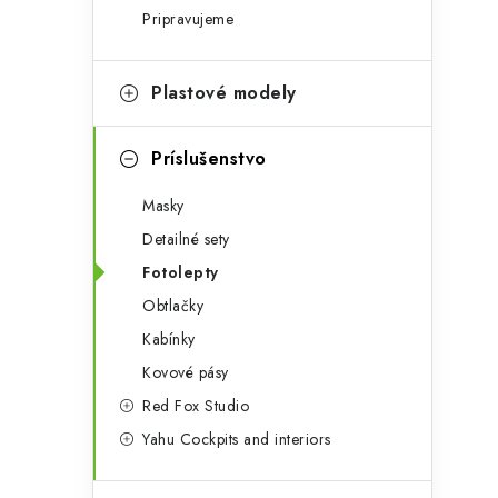
i
Pripravujeme
i
e
Plastové modely
Príslušenstvo
Masky
Detailné sety
Fotolepty
Obtlačky
Kabínky
Kovové pásy
t
Red Fox Studio
Yahu Cockpits and interiors