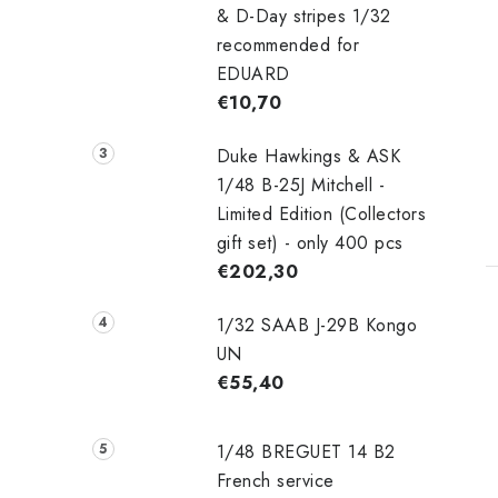
& D-Day stripes 1/32
recommended for
EDUARD
€10,70
Duke Hawkings & ASK
1/48 B-25J Mitchell -
Limited Edition (Collectors
gift set) - only 400 pcs
€202,30
1/32 SAAB J-29B Kongo
UN
€55,40
1/48 ‌‌BREGUET 14 B2
French service