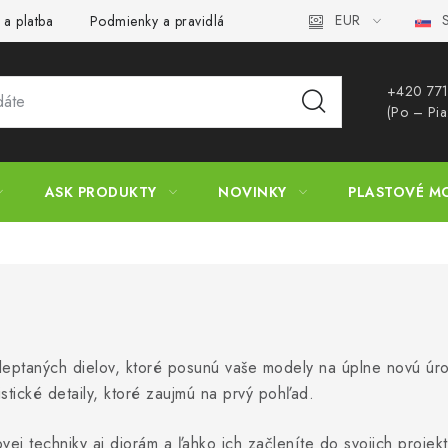
EUR
S
 a platba
Podmienky a pravidlá
Zásady ochrany osobných úd
+420 771
(Po – Pia
ASK PRODUKTY
NOVINKY
PLASTOVÉ M
leptaných dielov, ktoré posunú vaše modely na úplne novú úro
stické detaily, ktoré zaujmú na prvý pohľad.
vej techniky aj diorám a ľahko ich začleníte do svojich projekt