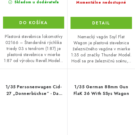
Skladom u dodávateľa
Momentálne nedostupné
DO KOŠÍKA
DETAIL
Plastová stavebnica lokomotívy
Nemecký vagón Ssyl Flat
02166 – Štandardná rýchlika
Wagon je plastová stavebnica
triedy 03 s tendrom (1:87) je
železničného vagóna v mierke
plastová stavebnica v mierke
1:35 od značky Thunder Model.
1:87 od výrobcu Revell.Model...
Hodí sa pre železničnú scénu,...
1/35 Personenwagen Cid-
1/35 German 88mm Gun
27 „Donnerbüchse“ - Das
FlaK 36 With SSys Wagon
Werk