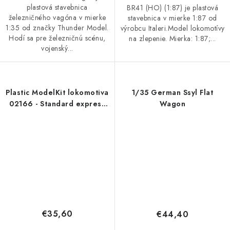
plastová stavebnica
BR41 (HO) (1:87) je plastová
železničného vagóna v mierke
stavebnica v mierke 1:87 od
1:35 od značky Thunder Model.
výrobcu Italeri.Model lokomotívy
Hodí sa pre železničnú scénu,
na zlepenie. Mierka: 1:87;...
vojenský...
Plastic ModelKit lokomotiva
1/35 German Ssyl Flat
02166 - Standard express
Wagon
locomotive 03 class with
tender (1:87)
€35,60
€44,40