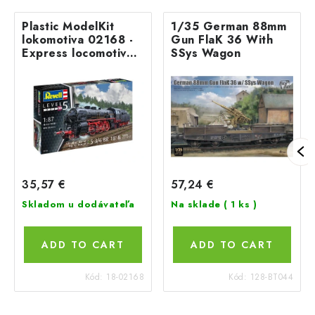
Plastic ModelKit
1/35 German 88mm
lokomotiva 02168 -
Gun FlaK 36 With
Express locomotive
SSys Wagon
S3/6 BR18(5) with
Tender 2‘2’T (1:87)
35,57 €
57,24 €
Skladom u dodávateľa
Na sklade
( 1 ks )
ADD TO CART
ADD TO CART
Kód:
18-02168
Kód:
128-BT044