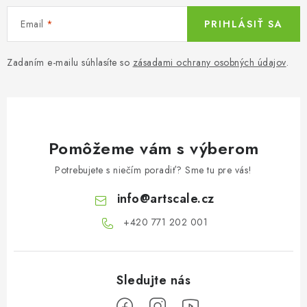
v
k
Email
PRIHLÁSIŤ SA
y
v
Zadaním e-mailu súhlasíte so
zásadami ochrany osobných údajov
.
ý
p
i
s
u
Pomôžeme vám s výberom
Potrebujete s niečím poradiť? Sme tu pre vás!
info
@
artscale.cz
+420 771 202 001​