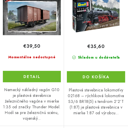
u
o
k
d
t
u
o
k
v
t
o
€39,50
€35,60
v
Momentálne nedostupné
Skladom u dodávateľa
DETAIL
DO KOŠÍKA
Nemecký nákladný vagón G10
Plastová stavebnica lokomotívy
je plastová stavebnica
02168 – rýchliková lokomotíva
železničného vagóna v mierke
S3/6 BR18(5) s tendrom 2‘2’T
1:35 od značky Thunder Model.
(1:87) je plastová stavebnica v
Hodí sa pre železničnú scénu,
mierke 1:87 od výrobcu...
vojenský...