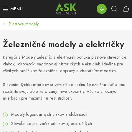
Prejsť
Hľad
na
obsah
Plastové modely
BLOG
SUMMER DAYS
Železničné modely a električky
WARHAMMER
Kategória Modely železníc a električiek ponúka plastové stavebnice
vlakov, lokomotív, vagónov aj historických električiek. Ideálne pre
všetkých fanúšikov železničnej dopravy a zberateľov modelov.
ASK PRODUKTY
Stavením týchto modelov si vytvoríte detailnú železničnú trať alebo
NOVINKY
rozšírite svoju zbierku o zaujímavé exponáty. Všetko v rôznych
mierkach pre maximálnu realistickosť.
PLASTOVÉ MODELY
Modely legendárnych vlakov a električiek
PRÍSLUŠENSTVO
Stavebnice pre začiatočníkov aj pokročilých