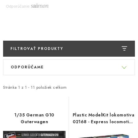
Odporúčanie
FILTROVAŤ PRODUKTY
V
R
ODPORÚČAME
ý
a
p
d
i
e
Stránka
1
z
1
-
11
položiek celkom
s
n
p
i
r
e
1/35 German G10
Plastic ModelKit lokomotiva
o
p
Guterwagen
02168 - Express locomotive
S3/6 BR18(5) with Tender
d
r
2‘2’T (1:87)