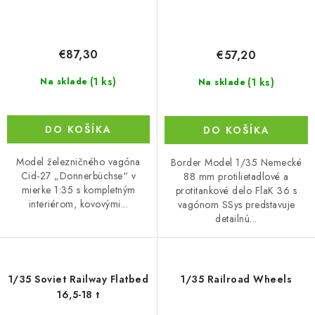
€87,30
€57,20
(1 ks)
(1 ks)
Na sklade
Na sklade
DO KOŠÍKA
DO KOŠÍKA
Model železničného vagóna
Border Model 1/35 Nemecké
Cid-27 „Donnerbüchse“ v
88 mm protilietadlové a
mierke 1:35 s kompletným
protitankové delo FlaK 36 s
interiérom, kovovými...
vagónom SSys predstavuje
detailnú...
1/35 Soviet Railway Flatbed
1/35 Railroad Wheels
16,5-18 t