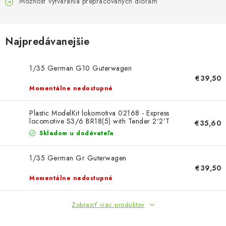
FARBY & POMÔCKY
Možnosť vytvárania prepracovaných diorám
PUBLIKÁCIE
Najpredávanejšie
SKY RIDERS COFFEE
1/35 German G10 Guterwagen
€39,50
VOUCHERS
Momentálne nedostupné
PREDÁVANÉ ZNAČKY
Plastic ModelKit lokomotiva 02168 - Express
locomotive S3/6 BR18(5) with Tender 2‘2’T
€35,60
(1:87)
Skladom u dodávateľa
O Nás
Moja objednávka
Kontakty
Preprava a platba
Podmienky a pravidlá
Zásady ochrany osobných údajov
1/35 German Gr Guterwagen
Postup pri podávaní sťažností
Veľkoobchod
€39,50
Momentálne nedostupné
Prevodník modelárskych farieb
Modelársky slovník Art Scale
FAQ
Výstavy 2026
Zobraziť viac produktov