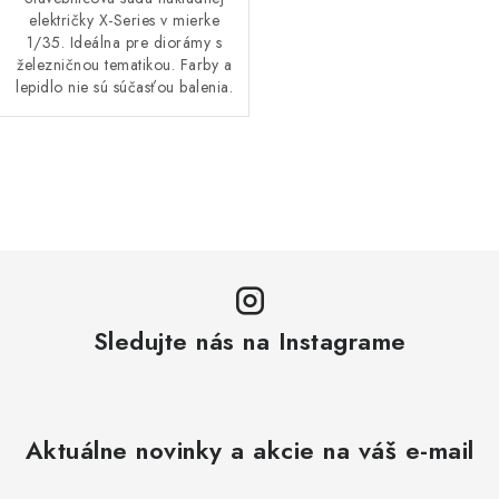
električky X-Series v mierke
1/35. Ideálna pre diorámy s
železničnou tematikou. Farby a
lepidlo nie sú súčasťou balenia.
O
v
l
á
d
a
Sledujte nás na Instagrame
c
i
e
p
Aktuálne novinky a akcie na váš e-mail
r