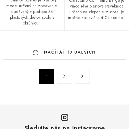
Illuminor Szeras je plastový
Catacomb Command Barge je
model určený na zostavenie,
viacdielna plastová stavebnica
dodávaný v podobe 34
určená na zlepenie, z ktorej je
plastových dielov spolu s
možné zostaviť buď Catacomb...
okrúhlou...
O
NAČÍTAŤ 18 ĎALŠÍCH
v
l
á
S
d
1
7
t
a
r
c
á
n
i
k
e
o
p
v
r
a
Sledujte nás na Instagrame