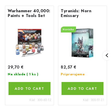
Warhammer 40,000:
Tyranids: Norn
Paints + Tools Set
Emissary
Novinka
29,70 €
82,57 €
Na sklade
( 1 ks )
Pripravujeme
ADD TO CART
ADD TO CART
Kód:
300-60-12
Kód:
300-51-31