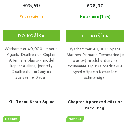
€28,90
€28,90
(1 ks)
Pripravujeme
Na sklade
DO KOŠÍKA
DO KOŠÍKA
Warhammer 40,000: Imperial
Warhammer 40,000: Space
Agents: Deathwatch Captain
Marines: Primaris Techmarine je
Artemis je plastový model
plastový model určený na
kapitána elitnej jednotky
zostavenie. Figúrka predstavuje
Deathwatch určený na
vysoko špecializovaného
zostavenie. Sada...
technomága...
Kill Team: Scout Squad
Chapter Approved Mission
Pack (Eng)
Novinka
Novinka