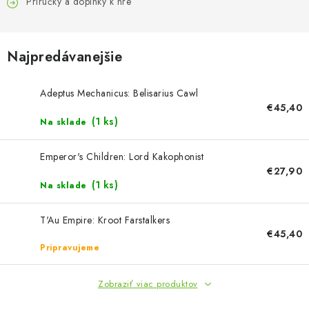
FARBY & POMÔCKY
Príručky a doplnky k hre
PUBLIKÁCIE
Najpredávanejšie
SKY RIDERS COFFEE
Adeptus Mechanicus: Belisarius Cawl
€45,40
VOUCHERS
(1 ks)
Na sklade
PREDÁVANÉ ZNAČKY
Emperor's Children: Lord Kakophonist
€27,90
O Nás
Moja objednávka
Kontakty
Preprava a platba
(1 ks)
Na sklade
Podmienky a pravidlá
Zásady ochrany osobných údajov
T'Au Empire: Kroot Farstalkers
Postup pri podávaní sťažností
Veľkoobchod
€45,40
Prevodník modelárskych farieb
Modelársky slovník Art Scale
Pripravujeme
FAQ
Výstavy 2026
Zobraziť viac produktov