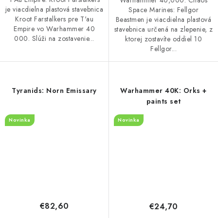
Warhammer 40,000: Chaos
je viacdielna plastová stavebnica
Space Marines: Fellgor
Kroot Farstalkers pre T'au
Beastmen je viacdielna plastová
Empire vo Warhammer 40
stavebnica určená na zlepenie, z
000. Slúži na zostavenie...
ktorej zostavíte oddiel 10
Fellgor...
Tyranids: Norn Emissary
Warhammer 40K: Orks +
paints set
Novinka
Novinka
€82,60
€24,70