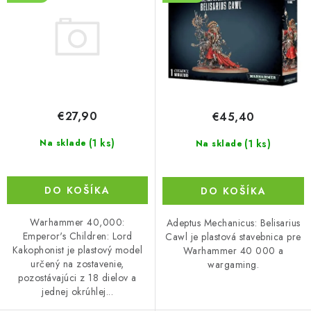
u
o
k
d
t
u
o
k
v
t
o
€27,90
€45,40
v
(1 ks)
Na sklade
(1 ks)
Na sklade
DO KOŠÍKA
DO KOŠÍKA
Warhammer 40,000:
Adeptus Mechanicus: Belisarius
Emperor's Children: Lord
Cawl je plastová stavebnica pre
Kakophonist je plastový model
Warhammer 40 000 a
určený na zostavenie,
wargaming.
pozostávajúci z 18 dielov a
jednej okrúhlej...