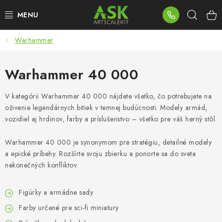
Prejsť
Hľad
na
obsah
Warhammer
BLOG
SUMMER DAYS
Warhammer 40 000
WARHAMMER
V kategórii Warhammer 40 000 nájdete všetko, čo potrebujete na
oživenie legendárnych bitiek v temnej budúcnosti. Modely armád,
vozidiel aj hrdinov, farby a príslušenstvo – všetko pre váš herný stôl.
ASK PRODUKTY
Warhammer 40 000 je synonymom pre stratégiu, detailné modely
NOVINKY
a epické príbehy. Rozšírte svoju zbierku a ponorte sa do sveta
nekonečných konfliktov.
PLASTOVÉ MODELY
Figúrky a armádne sady
PRÍSLUŠENSTVO
Farby určené pre sci-fi miniatury