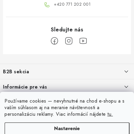
+420 771 202 001​
Z
á
B2B sekcia
p
ä
Naším cieľom je 100% orientácia na potreby obchodných partnerov,
Informácie pre vás
poskytovanie vhodných služieb a servisu
t
i
O Nás
Používame cookies — nevyhnutné na chod e-shopu a s
Pre modelárov
REGISTRÁCIA
e
vaším súhlasom aj na meranie návštevnosti a
Moja objednávka
Prevodník modelárskych farieb
personalizáciu reklamy.
Viac informácií nájdete
tu.
Môj účet
Kontakty
Modelársky slovník Art Scale
Nastavenie
Prihlásiť sa
Preprava a platba