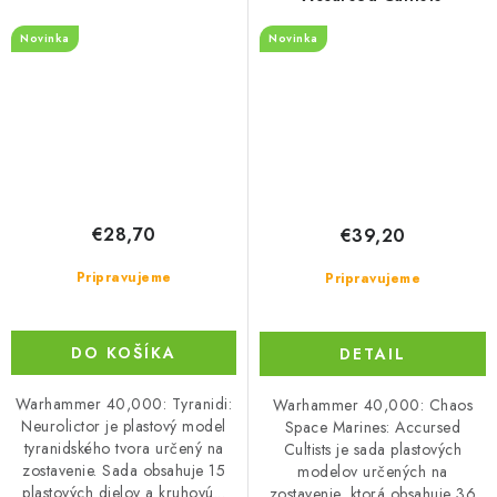
Novinka
Novinka
€28,70
€39,20
Pripravujeme
Pripravujeme
DO KOŠÍKA
DETAIL
Warhammer 40,000: Tyranidi:
Warhammer 40,000: Chaos
Neurolictor je plastový model
Space Marines: Accursed
tyranidského tvora určený na
Cultists je sada plastových
zostavenie. Sada obsahuje 15
modelov určených na
plastových dielov a kruhovú...
zostavenie, ktorá obsahuje 36