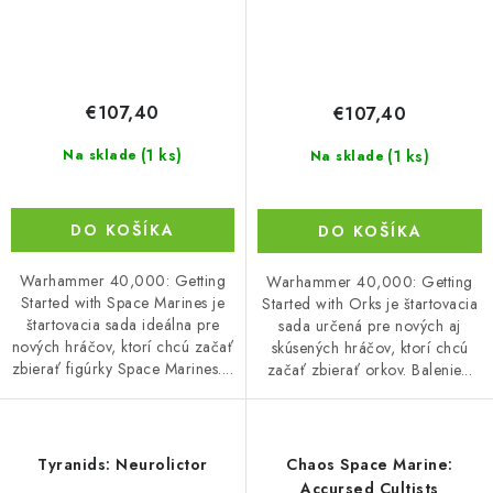
€107,40
€107,40
(1 ks)
(1 ks)
Na sklade
Na sklade
DO KOŠÍKA
DO KOŠÍKA
Warhammer 40,000: Getting
Warhammer 40,000: Getting
Started with Space Marines je
Started with Orks je štartovacia
štartovacia sada ideálna pre
sada určená pre nových aj
nových hráčov, ktorí chcú začať
skúsených hráčov, ktorí chcú
zbierať figúrky Space Marines....
začať zbierať orkov. Balenie...
Tyranids: Neurolictor
Chaos Space Marine:
Accursed Cultists