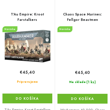
T'Au Empire: Kroot
Chaos Space Marines:
Farstalkers
Fellgor Beastmen
Novinka
Novinka
€45,40
€45,40
(1 ks)
Pripravujeme
Na sklade
DO KOŠÍKA
DO KOŠÍKA
T'Au Empire: Kroot Farstalkers