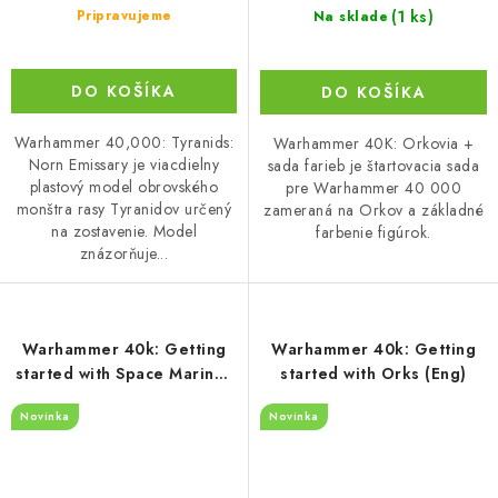
(1 ks)
Pripravujeme
Na sklade
DO KOŠÍKA
DO KOŠÍKA
Warhammer 40,000: Tyranids:
Warhammer 40K: Orkovia +
Norn Emissary je viacdielny
sada farieb je štartovacia sada
plastový model obrovského
pre Warhammer 40 000
monštra rasy Tyranidov určený
zameraná na Orkov a základné
na zostavenie. Model
farbenie figúrok.
znázorňuje...
Warhammer 40k: Getting
Warhammer 40k: Getting
started with Space Marines
started with Orks (Eng)
(Eng)
Novinka
Novinka