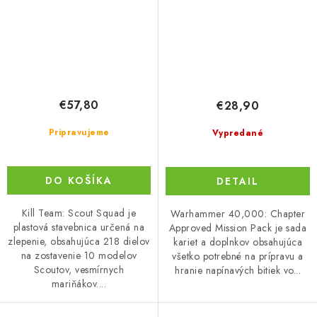
€57,80
€28,90
Pripravujeme
Vypredané
DO KOŠÍKA
DETAIL
Kill Team: Scout Squad je
Warhammer 40,000: Chapter
plastová stavebnica určená na
Approved Mission Pack je sada
zlepenie, obsahujúca 218 dielov
kariet a doplnkov obsahujúca
na zostavenie 10 modelov
všetko potrebné na prípravu a
Scoutov, vesmírnych
hranie napínavých bitiek vo...
mariňákov....