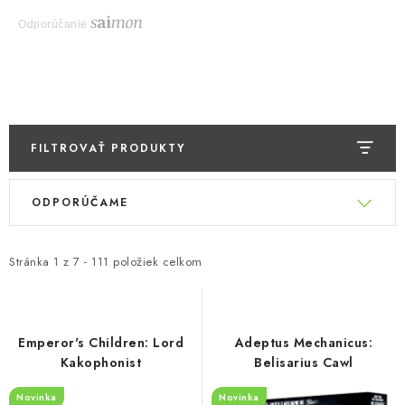
Odporúčanie
FILTROVAŤ PRODUKTY
V
R
ODPORÚČAME
ý
a
p
d
i
e
Stránka
1
z
7
-
111
položiek celkom
s
n
p
i
r
e
Emperor's Children: Lord
Adeptus Mechanicus:
o
p
Kakophonist
Belisarius Cawl
d
r
Novinka
Novinka