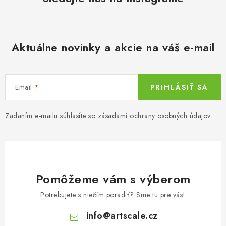
v
n
k
i
y
e
v
Aktuálne novinky a akcie na váš e-mail
ý
p
i
Email
PRIHLÁSIŤ SA
s
u
Zadaním e-mailu súhlasíte so
zásadami ochrany osobných údajov
.
Pomôžeme vám s výberom
Potrebujete s niečím poradiť? Sme tu pre vás!
info
@
artscale.cz