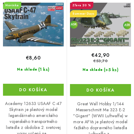
Gigant w more AFVs
d
r
Novinka
20 %
u
o
Summer Days
k
d
t
u
o
k
v
t
o
€42,90
€8,60
v
€53,70
(1 ks)
(>5 ks)
Na sklade
Na sklade
DO KOŠÍKA
DO KOŠÍKA
Academy 12633 USAAF C-47
Great Wall Hobby 1/144
Skytrain je plastový model
Messerschmitt Me 323 E-2
legendárneho amerického
"Gigant" (WWII Luftwaffe) w
vojenského transportného
more AFVs je plastový model
lietadla z obdobia 2. svetovej
ťažkého dopravného lietadla
vojny určený na...
Luftwaffe z...