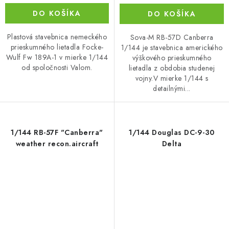
DO KOŠÍKA
DO KOŠÍKA
Plastová stavebnica nemeckého
Sova-M RB-57D Canberra
prieskumného lietadla Focke-
1/144 je stavebnica amerického
Wulf Fw 189A-1 v mierke 1/144
výškového prieskumného
od spoločnosti Valom.
lietadla z obdobia studenej
vojny.V mierke 1/144 s
detailnými...
1/144 RB-57F "Canberra"
1/144 Douglas DC-9-30
weather recon.aircraft
Delta