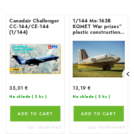
Canadair Challenger
1/144 Me-163B
CC-144/CE-144
KOMET War prizes“
(1/144)
plastic construction
kit
35,01 €
13,19 €
Na sklade
( 2 ks )
Na sklade
( 2 ks )
ADD TO CART
ADD TO CART
Kód:
186-BPK14405
Kód:
146-BRP144009