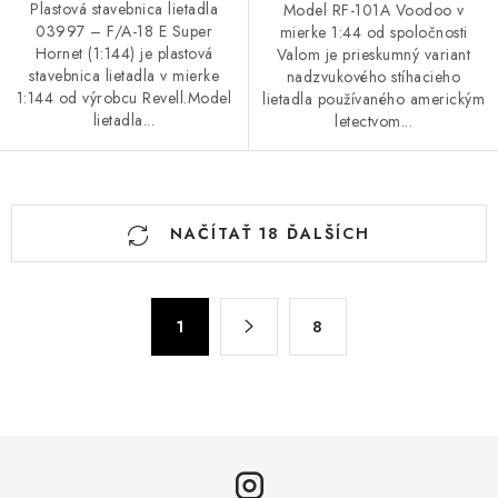
Plastová stavebnica lietadla
Model RF-101A Voodoo v
03997 – F/A-18 E Super
mierke 1:44 od spoločnosti
Hornet (1:144) je plastová
Valom je prieskumný variant
stavebnica lietadla v mierke
nadzvukového stíhacieho
1:144 od výrobcu Revell.Model
lietadla používaného americkým
lietadla...
letectvom...
O
NAČÍTAŤ 18 ĎALŠÍCH
v
l
á
S
d
1
8
t
a
r
c
á
n
i
k
e
o
p
v