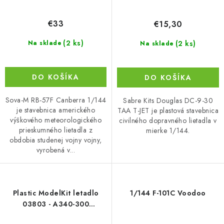
€33
€15,30
(2 ks)
(2 ks)
Na sklade
Na sklade
DO KOŠÍKA
DO KOŠÍKA
Sova-M RB-57F Canberra 1/144
Sabre Kits Douglas DC-9-30
je stavebnica amerického
TAA T-JET je plastová stavebnica
výškového meteorologického
civilného dopravného lietadla v
prieskumného lietadla z
mierke 1/144.
obdobia studenej vojny vojny,
vyrobená v...
Plastic ModelKit letadlo
1/144 F-101C Voodoo
03803 - A340-300
Lufthansa New Livery