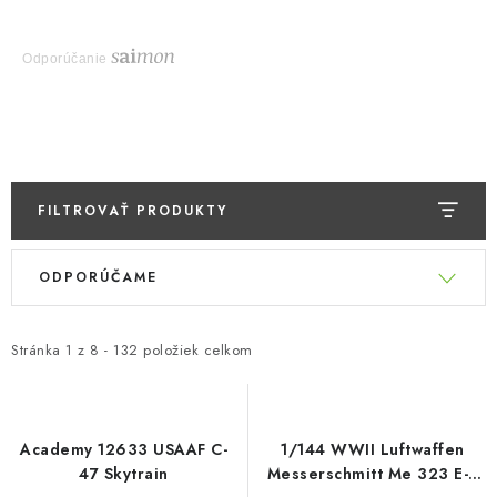
Odporúčanie
FILTROVAŤ PRODUKTY
V
R
ODPORÚČAME
ý
a
p
d
i
e
Stránka
1
z
8
-
132
položiek celkom
s
n
p
i
r
e
Academy 12633 USAAF C-
1/144 WWII Luftwaffen
o
p
47 Skytrain
Messerschmitt Me 323 E-2