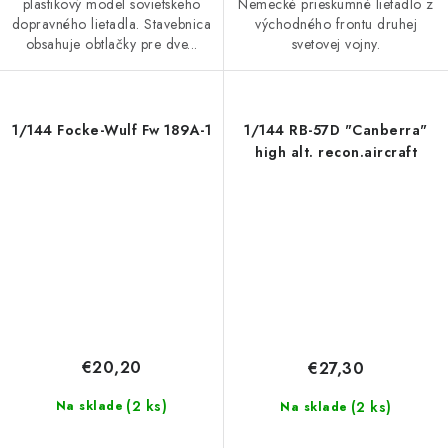
plastikový model sovietskeho
Nemecké prieskumné lietadlo z
dopravného lietadla. Stavebnica
východného frontu druhej
obsahuje obtlačky pre dve...
svetovej vojny.
1/144 Focke-Wulf Fw 189A-1
1/144 RB-57D "Canberra"
high alt. recon.aircraft
€20,20
€27,30
(2 ks)
(2 ks)
Na sklade
Na sklade