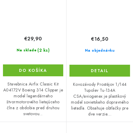
€29,90
€16,50
(2 ks)
Na sklade
Na objednávku
DO KOŠÍKA
DETAIL
Stavebnica Airfix Classic Kit
Kovozávody Prostějov 1/144
A04172V Boeing 314 Clipper je
Tupolev Tu-134A
model legendárneho
CSA/aviogenex je plastikový
štvormotorového lietajúceho
model sovietskeho dopravného
člna z obdobia pred druhou
lietadla. Obsahuje obtlačky pre
svetovou...
dve verzie....