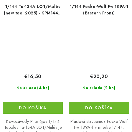
1/144 Tu-134A LOT/Malév
1/144 Focke-Wulf Fw 189A-1
(new tool 2025) - KPM14411
(Eastern Front)
Kovozávody
€16,50
€20,20
(4 ks)
(2 ks)
Na sklade
Na sklade
DO KOŠÍKA
DO KOŠÍKA
Kovozávody Prostějov 1/144
Plastová stavebnica Focke-Wulf
Tupolev Tu-134A LOT/Malév je
Fw 189A-1 v mierke 1/144.