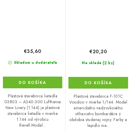
(1:144)
€35,60
€20,20
(2 ks)
Skladom u dodávateľa
Na sklade
DO KOŠÍKA
DO KOŠÍKA
Plastová stavebnica lietadla
Plastová stavebnica F-101C
03803 – A340-300 Lufthansa
Voodoo v mierke 1/144. Model
New Livery (1:144) je plastová
amerického nadzvukového
stavebnica lietadla v mierke
stíhacieho bombardéra z
1:144 od výrobcu
obdobia studenej vojny. Farby a
Revell.Model...
lepidlo nie...