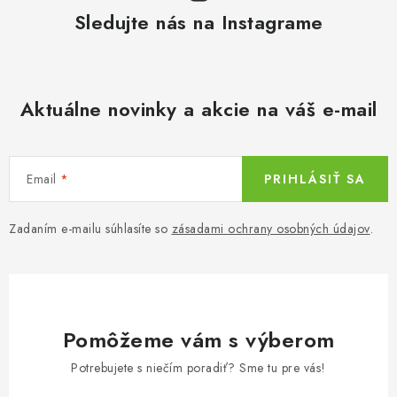
r
a
Sledujte nás na Instagrame
v
n
k
i
y
e
v
Aktuálne novinky a akcie na váš e-mail
ý
p
i
Email
PRIHLÁSIŤ SA
s
u
Zadaním e-mailu súhlasíte so
zásadami ochrany osobných údajov
.
Pomôžeme vám s výberom
Potrebujete s niečím poradiť? Sme tu pre vás!