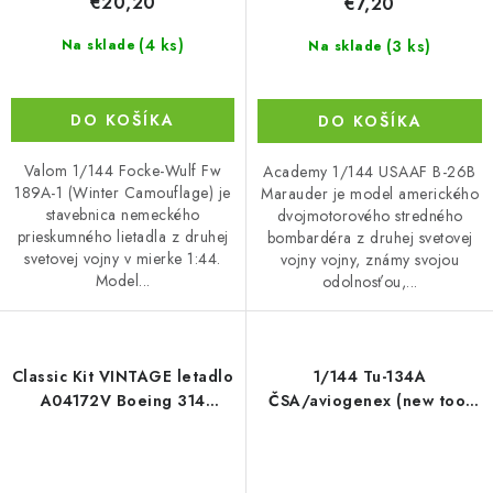
€20,20
€7,20
(4 ks)
(3 ks)
Na sklade
Na sklade
DO KOŠÍKA
DO KOŠÍKA
Valom 1/144 Focke-Wulf Fw
Academy 1/144 USAAF B-26B
189A-1 (Winter Camouflage) je
Marauder je model amerického
stavebnica nemeckého
dvojmotorového stredného
prieskumného lietadla z druhej
bombardéra z druhej svetovej
svetovej vojny v mierke 1:44.
vojny vojny, známy svojou
Model...
odolnosťou,...
Classic Kit VINTAGE letadlo
1/144 Tu-134A
A04172V Boeing 314
ČSA/aviogenex (new tool
Clipper (1:144)
2025) - KPM14410
Kovozávody