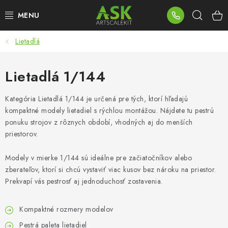
Prejsť
Hľad
na
obsah
Lietadlá
BLOG
SUMMER DAYS
Lietadlá 1/144
WARHAMMER
Kategória Lietadlá 1/144 je určená pre tých, ktorí hľadajú
kompaktné modely lietadiel s rýchlou montážou. Nájdete tu pestrú
ponuku strojov z rôznych období, vhodných aj do menších
ASK PRODUKTY
priestorov.
NOVINKY
Modely v mierke 1/144 sú ideálne pre začiatočníkov alebo
zberateľov, ktorí si chcú vystaviť viac kusov bez nároku na priestor.
PLASTOVÉ MODELY
Prekvapí vás pestrosť aj jednoduchosť zostavenia.
PRÍSLUŠENSTVO
Kompaktné rozmery modelov
Pestrá paleta lietadiel