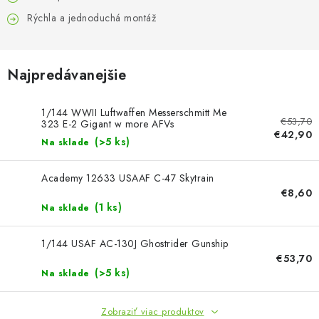
FARBY & POMÔCKY
Rýchla a jednoduchá montáž
PUBLIKÁCIE
Najpredávanejšie
SKY RIDERS COFFEE
VOUCHERS
1/144 WWII Luftwaffen Messerschmitt Me
€53,70
323 E-2 Gigant w more AFVs
€42,90
(>5 ks)
Na sklade
PREDÁVANÉ ZNAČKY
Academy 12633 USAAF C-47 Skytrain
O Nás
Moja objednávka
Kontakty
Preprava a platba
€8,60
(1 ks)
Na sklade
Podmienky a pravidlá
Zásady ochrany osobných údajov
Postup pri podávaní sťažností
Veľkoobchod
1/144 USAF AC-130J Ghostrider Gunship
Prevodník modelárskych farieb
Modelársky slovník Art Scale
€53,70
(>5 ks)
Na sklade
FAQ
Výstavy 2026
Zobraziť viac produktov