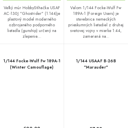
Veľký múr HobbyStíhačka USAF
Valom 1/144 Focke-Wulf Fw
AC-130J "Ghostrider" (1:144)je
189A-1 (Foreign Users) je
plastový model moderného
stavebnica nemeckých
ozbrojeného podporného
prieskumných lietadiel z druhej
lietadla (gunship) určený na
svetovej vojny v mierke 1:44,
zlepenie....
zameraná na...
1/144 Focke-Wulf Fw 189A-1
1/144 USAAF B-26B
(Winter Camouflage)
″Marauder″