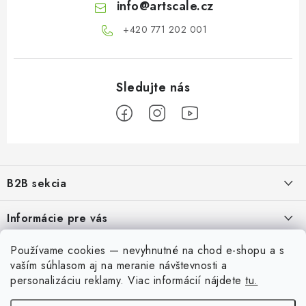
info
@
artscale.cz
+420 771 202 001​
Z
á
B2B sekcia
p
ä
Naším cieľom je 100% orientácia na potreby obchodných partnerov,
Informácie pre vás
poskytovanie vhodných služieb a servisu
t
i
O Nás
Používame cookies — nevyhnutné na chod e-shopu a s
Pre modelárov
REGISTRÁCIA
e
vaším súhlasom aj na meranie návštevnosti a
Moja objednávka
Prevodník modelárskych farieb
personalizáciu reklamy.
Viac informácií nájdete
tu.
Môj účet
Kontakty
Modelársky slovník Art Scale