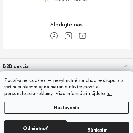
Z
á
B2B sekcia
p
ä
Naším cieľom je 100% orientácia na potreby obchodných partnerov,
Používame cookies — nevyhnutné na chod e-shopu a s
Informácie pre vás
poskytovanie vhodných služieb a servisu
t
vaším súhlasom aj na meranie návštevnosti a
i
personalizáciu reklamy.
Viac informácií nájdete
tu.
O Nás
Môj účet
REGISTRÁCIA
e
Moja objednávka
Nastavenie
Prihlásiť sa
Kontakty
Registrácia
Preprava a platba
Odmietnuť
Súhlasím
Copyright 2026
Art Scale Kit
. Všetky práva vyhradené.
História objednávok