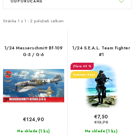
ODPORÚČAME
ý
a
p
d
i
e
Stránka
1
z
1
-
2
položiek celkom
s
n
p
i
r
e
1/24 Messerschmitt Bf-109
1/24 S.E.A.L. Team Fighter
o
p
G-5 / G-6
#1
d
r
45 %
u
o
Summer Days
k
d
t
u
o
k
v
t
o
€7,50
€124,90
v
€13,70
(1 ks)
(1 ks)
Na sklade
Na sklade