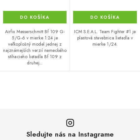
DO KOŠÍKA
DO KOŠÍKA
Airfix Messerschmitt Bf 109 G-
ICM S.E.A.L. Team Fighter #1 je
5/G-6 v mierke 1:24 je
plastová stavebnica lietadla v
veľkoplošný model jednej z
mierke 1/24.
najznámejších verzií nemeckého
stíhacieho lietadla Bf 109 z
druhej...
O
v
l
á
d
a
Sledujte nás na Instagrame
c