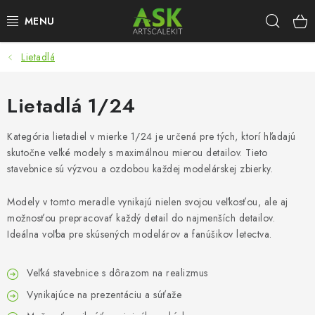
Prejsť
Hľad
na
obsah
Lietadlá
BLOG
SUMMER DAYS
Lietadlá 1/24
WARHAMMER
Kategória lietadiel v mierke 1/24 je určená pre tých, ktorí hľadajú
skutočne veľké modely s maximálnou mierou detailov. Tieto
stavebnice sú výzvou a ozdobou každej modelárskej zbierky.
ASK PRODUKTY
Modely v tomto meradle vynikajú nielen svojou veľkosťou, ale aj
NOVINKY
možnosťou prepracovať každý detail do najmenších detailov.
Ideálna voľba pre skúsených modelárov a fanúšikov letectva.
PLASTOVÉ MODELY
Veľká stavebnice s dôrazom na realizmus
PRÍSLUŠENSTVO
Vynikajúce na prezentáciu a súťaže