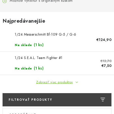
FARBY & POMÔCKY
Možnosť vyniknúť s originálnym kúskom
PUBLIKÁCIE
Najpredávanejšie
SKY RIDERS COFFEE
1/24 Messerschmitt Bf-109 G-5 / G-6
€124,90
VOUCHERS
(1 ks)
Na sklade
PREDÁVANÉ ZNAČKY
1/24 S.E.A.L. Team Fighter #1
€13,70
€7,50
O Nás
Moja objednávka
Kontakty
Preprava a platba
(1 ks)
Na sklade
Podmienky a pravidlá
Zásady ochrany osobných údajov
Zobraziť viac produktov
Postup pri podávaní sťažností
Veľkoobchod
Prevodník modelárskych farieb
Modelársky slovník Art Scale
FAQ
FILTROVAŤ PRODUKTY
V
R