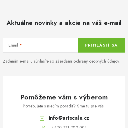
i
e
p
Aktuálne novinky a akcie na váš e-mail
r
v
k
Email
PRIHLÁSIŤ SA
y
v
Zadaním e-mailu súhlasíte so
zásadami ochrany osobných údajov
.
ý
p
i
s
u
Pomôžeme vám s výberom
Potrebujete s niečím poradiť? Sme tu pre vás!
info
@
artscale.cz
+420 771 202 001​