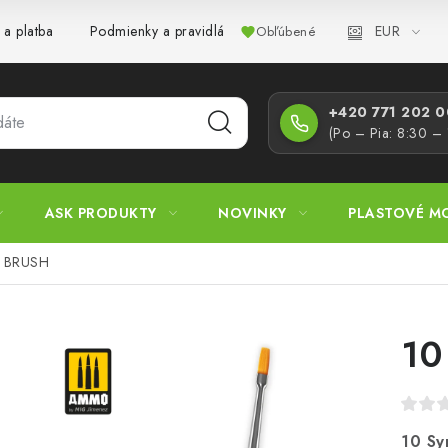
EUR
 a platba
Podmienky a pravidlá
Zásady ochrany osobných úd
Obľúbené
+420 771 202 00
(Po – Pia: 8:30 –
ASK PRODUKTY
NOVINKY
PLASTOVÉ M
at BRUSH
10
10 Sy