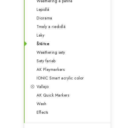
Weathering a patina
Lepidlá
Diorama
Tmely a riedidlá
Laky
Štětce
Weathering sety
Sety farieb
AK Playmarkers
IONIC Smart acrylic color
Vallejo
AK Quick Markers
Wash
Effects