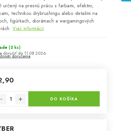
rčený na presnú prácu s farbami, efektmi,
kami, technikou drybrushingu alebo detailmi na
och, figúrkach, diorámach a wargamingových
urách.
Viac informácií
lade
(5 ks)
11.08.2026
žnosti doručenia
2,90
notková cena:
DO KOŠÍKA
ÝBER