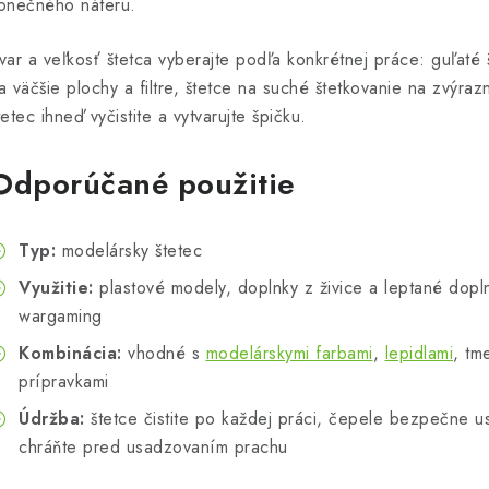
onečného náteru.
var a veľkosť štetca vyberajte podľa konkrétnej práce: guľaté š
a väčšie plochy a filtre, štetce na suché štetkovanie na zvýraz
tetec ihneď vyčistite a vytvarujte špičku.
Odporúčané použitie
Typ:
modelársky štetec
Využitie:
plastové modely, doplnky z živice a leptané doplnk
wargaming
Kombinácia:
vhodné s
modelárskymi farbami
,
lepidlami
, tm
prípravkami
Údržba:
štetce čistite po každej práci, čepele bezpečne u
chráňte pred usadzovaním prachu