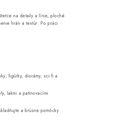
tetce na detaily a línie, ploché
nenie hrán a textúr. Po práci
y, figúrky, diorámy, sci-fi a
ely, lakmi a patinovacími
skladňujte a brúsne pomôcky