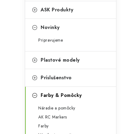
e
n
g
ASK Produkty
ý
ó
p
r
Novinky
a
i
Pripravujeme
e
n
e
Plastové modely
l
Príslušenstvo
Farby & Pomôcky
Náradie a pomôcky
AK RC Markers
Farby