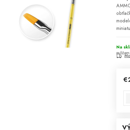
AMMO u
obtlač
model
miniat
Na sk
Mo
€
Jed
V