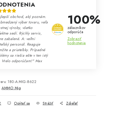
ODNOTENIA
100%
jlepší obchod, aký poznám.
bmedzený výber tovaru, veľa
zákazníkov
astnej výroby, všetko
odporúča
ektne sedí. Rýchly servis,
Zobraziť
e zabalené. A: veľmi
hodnotenia
teľský personál. Reaguje
žite a priateľsky. Prípadné
lémy sa riešia ešte v ten istý
. Vrelo odporúčam!" Max
aru:
180-A.MIG-8622
:
AMMO Mig
č
Opýtať sa
Strážiť
Zdieľať