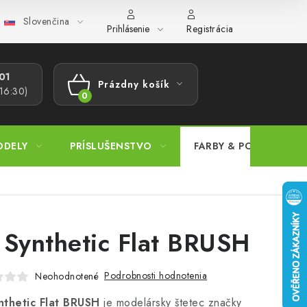
Slovenčina
ajov
Postup pri podávaní sťažností
Veľkoobchod
Prevodn
Prihlásenie
Registrácia
1​
Prázdny košík
 16:30)
NÁKUPNÝ
KOŠÍK
ODELY
PRÍSLUŠENSTVO
FARBY & POMÔCKY
 Synthetic Flat BRUSH
Podrobnosti hodnotenia
Neohodnotené
nthetic Flat BRUSH
je modelársky štetec značky