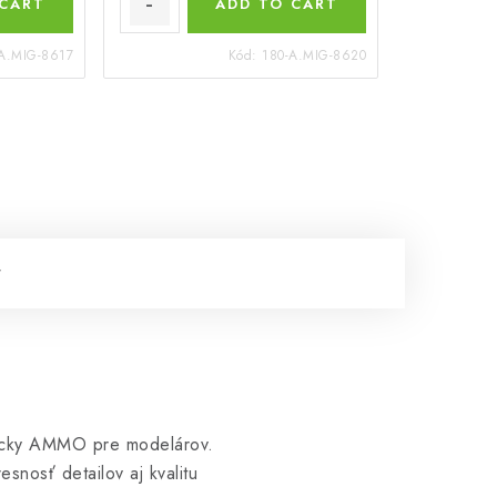
 CART
ADD TO CART
A.MIG-8617
Kód:
180-A.MIG-8620
ôcky AMMO pre modelárov.
esnosť detailov aj kvalitu