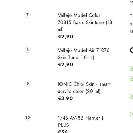
k
Vallejo Model Color
T
70815 Basic Skintone (18
n
ml)
š
€2,90
Vallejo Model Air 71076
Skin Tone (18 ml)
€2,90
IONIC Chibi Skin - smart
acrylic color (20 ml)
€3,90
1/48 AV-8B Harrier II
PLUS
€56