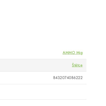
AMMO Mig
Štětce
8432074086222