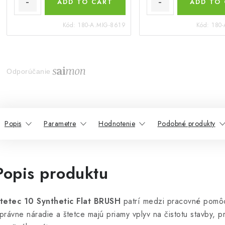
ADD TO CART
ADD TO
Kód:
180-A.MIG-8619
Kód:
180-
Odporúčanie
Popis
Parametre
Hodnotenie
Podobné produkty
Popis produktu
tetec 10 Synthetic Flat BRUSH
patrí medzi pracovné pom
právne náradie a štetce majú priamy vplyv na čistotu stavby, pr