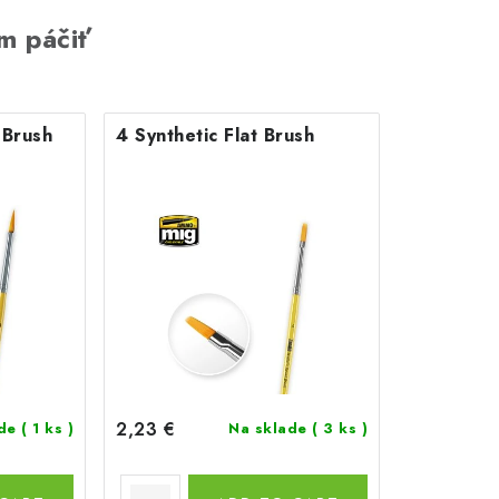
m páčiť
 Brush
4 Synthetic Flat Brush
2,23 €
ade
( 1 ks )
Na sklade
( 3 ks )