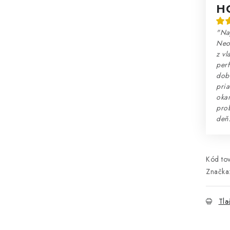
H
"Na
Neo
z vl
perf
dobr
pria
okam
prob
deň
Kód tov
Značka
Tla