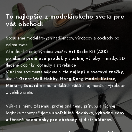
FARBY & POMÔCKY
To najlepšie z modelárskeho sveta pre
PUBLIKÁCIE
váš obchod!
SKY RIDERS COFFEE
Spojujeme modelárskych nadšencov, výrobcov a obchody po
celom svete.
VOUCHERS
Ako distribútor aj výrobca značky
Art Scale Kit (ASK)
ponúkame
prémiové produkty vlastnej výroby
– masky, 3D
PREDÁVANÉ ZNAČKY
tlačené doplnky, obtlačky a stavebnice.
V našom sortimente nájdete aj
tie najlepšie svetové značky
,
O Nás
Moja objednávka
Kontakty
Preprava a platba
ako sú
Great Wall Hobby, Hong Kong Model, Kotare,
Miniart, Eduard
a mnoho ďalších väčších aj menších výrobcov
Podmienky a pravidlá
Zásady ochrany osobných údajov
z celého sveta.
Postup pri podávaní sťažností
Veľkoobchod
Prevodník modelárskych farieb
Modelársky slovník Art Scale
Vďaka silnému zázemiu, profesionálnemu prístupu a rýchlej
logistike zabezpečujeme
spoľahlivé dodávky, výhodné ceny
FAQ
Výstavy 2026
a férové podmienky pre obchody aj distribútorov.