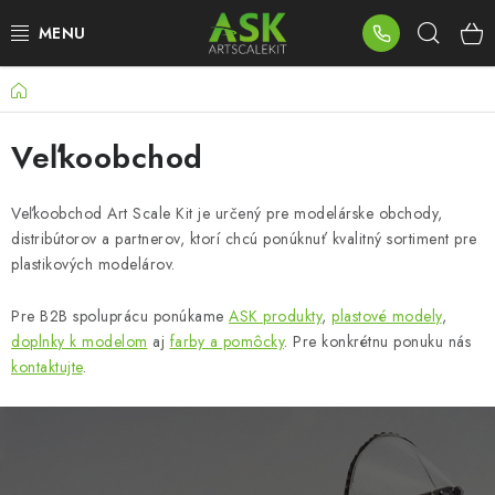
Prejsť
Hľad
na
obsah
Domov
BLOG
Veľkoobchod
SUMMER DAYS
WARHAMMER
Veľkoobchod Art Scale Kit je určený pre modelárske obchody,
distribútorov a partnerov, ktorí chcú ponúknuť kvalitný sortiment pre
plastikových modelárov.
ASK PRODUKTY
Pre B2B spoluprácu ponúkame
ASK produkty
,
plastové modely
,
NOVINKY
doplnky k modelom
aj
farby a pomôcky
. Pre konkrétnu ponuku nás
kontaktujte
.
PLASTOVÉ MODELY
PRÍSLUŠENSTVO