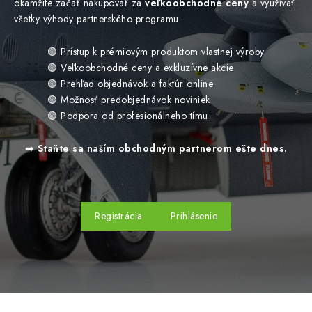
okamžite začať nakupovať za
veľkoobchodné ceny
a využívať
všetky výhody partnerského programu.
🟢 Prístup k prémiovým produktom vlastnej výroby
🟢 Veľkoobchodné ceny a exkluzívne akcie
🟢 Prehľad objednávok a faktúr online
🟢 Možnosť predobjednávok noviniek
🟢 Podpora od profesionálneho tímu
➡️
Staňte sa naším obchodným partnerom ešte dnes.
Registrácia
Prihlásenie