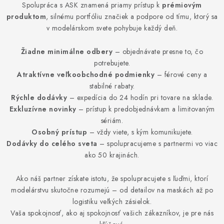
Spolupráca s ASK znamená priamy prístup k
prémiovým
produktom
, silnému portfóliu značiek a podpore od tímu, ktorý sa
v modelárskom svete pohybuje každý deň.
Žiadne minimálne odbery
– objednávate presne to, čo
potrebujete.
Atraktívne veľkoobchodné podmienky
– férové ceny a
stabilné rabaty.
Rýchle dodávky
– expedícia do 24 hodín pri tovare na sklade.
Exkluzívne novinky
– prístup k predobjednávkam a limitovaným
sériám.
Osobný prístup
– vždy viete, s kým komunikujete.
Dodávky do celého sveta
– spolupracujeme s partnermi vo viac
ako 50 krajinách.
Ako náš partner získate istotu, že spolupracujete s ľuďmi, ktorí
modelárstvu skutočne rozumejú – od detailov na maskách až po
logistiku veľkých zásielok.
Vaša spokojnosť, ako aj spokojnosť vašich zákazníkov, je pre nás