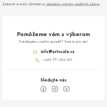
Zadaním e-mailu súhlasíte so
zásadami ochrany osobných údajov
.
Pomôžeme vám s výberom
Potrebujete s niečím poradiť? Sme tu pre vás!
info
@
artscale.cz
+420 771 202 001​
Z