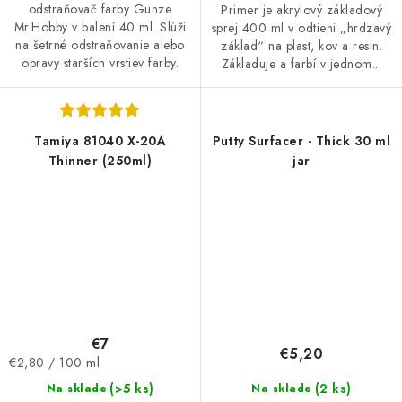
odstraňovač farby Gunze
Primer je akrylový základový
Mr.Hobby v balení 40 ml. Slúži
sprej 400 ml v odtieni „hrdzavý
na šetrné odstraňovanie alebo
základ“ na plast, kov a resin.
opravy starších vrstiev farby.
Základuje a farbí v jednom...
Tamiya 81040 X-20A
Putty Surfacer - Thick 30 ml
Thinner (250ml)
jar
€7
€5,20
Jednotková
€2,80 / 100 ml
cena:
(2 ks)
(>5 ks)
Na sklade
Na sklade