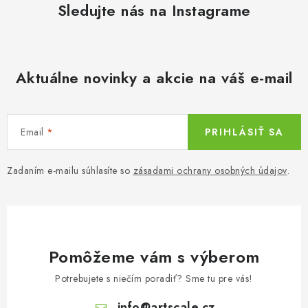
a
Sledujte nás na Instagrame
v
n
k
i
y
e
v
Aktuálne novinky a akcie na váš e-mail
ý
p
i
Email
PRIHLÁSIŤ SA
s
u
Zadaním e-mailu súhlasíte so
zásadami ochrany osobných údajov
.
Pomôžeme vám s výberom
Potrebujete s niečím poradiť? Sme tu pre vás!
info
@
artscale.cz