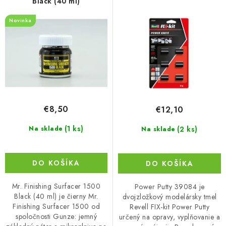
o
p
Black (40 ml)
d
r
Novinka
u
o
k
d
t
u
o
k
v
t
o
€8,50
€12,10
v
(1 ks)
(2 ks)
Na sklade
Na sklade
DO KOŠÍKA
DO KOŠÍKA
Mr. Finishing Surfacer 1500
Power Putty 39084 je
Black (40 ml) je čierny Mr.
dvojzložkový modelársky tmel
Finishing Surfacer 1500 od
Revell FIX-kit Power Putty
spoločnosti Gunze: jemný
určený na opravy, vyplňovanie a