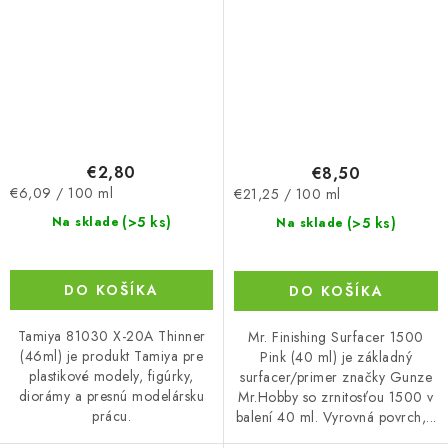
€2,80
€8,50
Jednotková
Jednotková
€6,09 / 100 ml
€21,25 / 100 ml
cena:
cena:
(>5 ks)
(>5 ks)
Na sklade
Na sklade
DO KOŠÍKA
DO KOŠÍKA
Tamiya 81030 X-20A Thinner
Mr. Finishing Surfacer 1500
(46ml) je produkt Tamiya pre
Pink (40 ml) je základný
plastikové modely, figúrky,
surfacer/primer značky Gunze
diorámy a presnú modelársku
Mr.Hobby so zrnitosťou 1500 v
prácu.
balení 40 ml. Vyrovná povrch,...