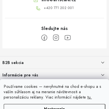
+420 771 202 001​
Z
á
B2B sekcia
p
ä
Naším cieľom je 100% orientácia na potreby obchodných partnerov,
Informácie pre vás
poskytovanie vhodných služieb a servisu
t
i
O Nás
Používame cookies — nevyhnutné na chod e-shopu a s
Pre modelárov
REGISTRÁCIA
e
vaším súhlasom aj na meranie návštevnosti a
Moja objednávka
personalizáciu reklamy.
Viac informácií nájdete
tu.
Prevodník modelárskych farieb
Môj účet
Kontakty
Modelársky slovník Art Scale
Nastavenie