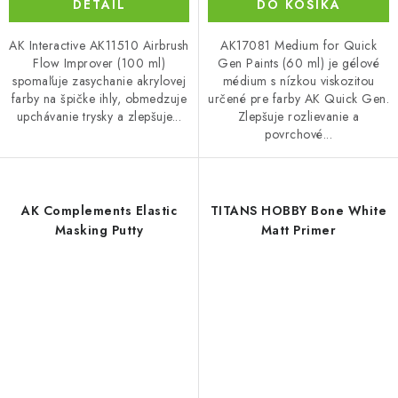
DETAIL
DO KOŠÍKA
AK Interactive AK11510 Airbrush
AK17081 Medium for Quick
Flow Improver (100 ml)
Gen Paints (60 ml) je gélové
spomaľuje zasychanie akrylovej
médium s nízkou viskozitou
farby na špičke ihly, obmedzuje
určené pre farby AK Quick Gen.
upchávanie trysky a zlepšuje...
Zlepšuje rozlievanie a
povrchové...
AK Complements Elastic
TITANS HOBBY Bone White
Masking Putty
Matt Primer