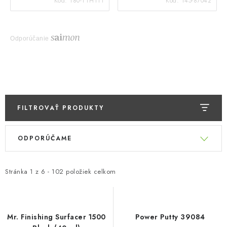
Kód:
180-TTH111
Kód:
145-87042
Odporúčanie
FILTROVAŤ PRODUKTY
V
R
ODPORÚČAME
ý
a
p
d
i
e
Stránka
1
z
6
-
102
položiek celkom
s
n
p
i
r
e
Mr. Finishing Surfacer 1500
Power Putty 39084