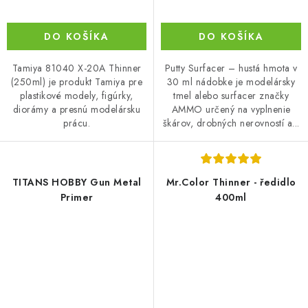
DO KOŠÍKA
DO KOŠÍKA
Putty Surfacer – hustá hmota v
Tamiya 81040 X-20A Thinner
30 ml nádobke je modelársky
(250ml) je produkt Tamiya pre
tmel alebo surfacer značky
plastikové modely, figúrky,
AMMO určený na vyplnenie
diorámy a presnú modelársku
škárov, drobných nerovností a...
prácu.
TITANS HOBBY Gun Metal
Mr.Color Thinner - ředidlo
Primer
400ml