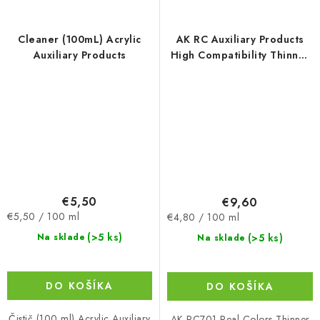
Cleaner (100mL) Acrylic
AK RC Auxiliary Products
Auxiliary Products
High Compatibility Thinner
200ml
€5,50
€9,60
Jednotková
Jednotková
€5,50 / 100 ml
€4,80 / 100 ml
cena:
cena:
(>5 ks)
(>5 ks)
Na sklade
Na sklade
DO KOŠÍKA
DO KOŠÍKA
Čistič (100 ml) Acrylic Auxiliary
AK RC701 Real Colors Thinner