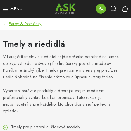
Prejsť
Hľad
na
obsah
Farby & Pomôcky
BLOG
SUMMER DAYS
Tmely a riedidlá
WARHAMMER
V kategórii tmelov a riedidiel nájdete všetko potrebné na jemné
opravy, vyhladenie švov aj finálne úpravy povrchu modelov.
Ponúkame široký výber tmelov pre rôzne materiály aj precízne
ASK PRODUKTY
riedidlá vhodné na čistenie nástrojov a úpravu hustoty farieb.
NOVINKY
Vyberte si správne produkty a doprajte svojim modelom
profesionálny vzhľad bez kompromisov. Táto sekcia je
PLASTOVÉ MODELY
nepostrádateľná pre každého, kto chce dosiahnuť perfektný
výsledok.
PRÍSLUŠENSTVO
Tmely pre plastové aj živicové modely