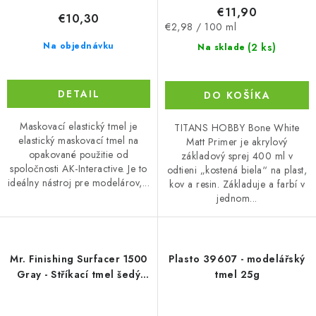
€11,90
€10,30
Jednotková
€2,98 / 100 ml
cena:
Na objednávku
(2 ks)
Na sklade
DETAIL
DO KOŠÍKA
Maskovací elastický tmel je
TITANS HOBBY Bone White
elastický maskovací tmel na
Matt Primer je akrylový
opakované použitie od
základový sprej 400 ml v
spoločnosti AK-Interactive. Je to
odtieni „kostená biela“ na plast,
ideálny nástroj pre modelárov,...
kov a resin. Základuje a farbí v
jednom...
Mr. Finishing Surfacer 1500
Plasto 39607 - modelářský
Gray - Stříkací tmel šedý
tmel 25g
40ml