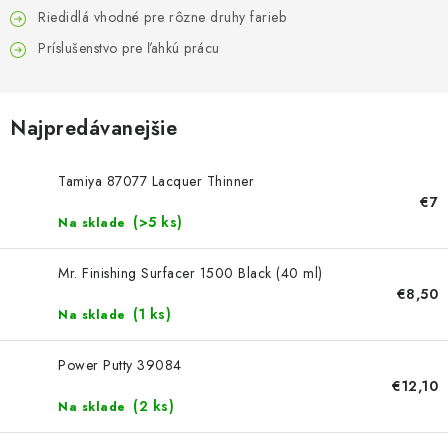
FARBY & POMÔCKY
Riedidlá vhodné pre rôzne druhy farieb
Príslušenstvo pre ľahkú prácu
PUBLIKÁCIE
SKY RIDERS COFFEE
Najpredávanejšie
VOUCHERS
Tamiya 87077 Lacquer Thinner
€7
PREDÁVANÉ ZNAČKY
(>5 ks)
Na sklade
O Nás
Moja objednávka
Kontakty
Preprava a platba
Mr. Finishing Surfacer 1500 Black (40 ml)
€8,50
Podmienky a pravidlá
Zásady ochrany osobných údajov
(1 ks)
Na sklade
Postup pri podávaní sťažností
Veľkoobchod
Prevodník modelárskych farieb
Modelársky slovník Art Scale
Power Putty 39084
€12,10
FAQ
Výstavy 2026
(2 ks)
Na sklade