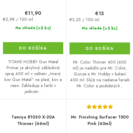
€11,90
€13
Jednotková
Jednotková
€2,98 / 100 ml
€3,25 / 100 ml
cena:
cena:
(>5 ks)
(>5 ks)
Na sklade
Na sklade
DO KOŠÍKA
DO KOŠÍKA
TITANS HOBBY Gun Metal
Mr. Color Thinner 400 (400
Primer je akrylový základový
ml) je riedidlo pre Mr. Color,
sprej 400 ml v odtieni „tmavý
Gunze a Mr. Hobby v balení
kov Gun Metal“ na plast, kov a
400 ml. Slúži na riedenie farieb
resin. Základuje a farbí v
Mr. Color a podobných...
jednom...
Tamiya 81030 X-20A
Mr. Finishing Surfacer 1500
Thinner (46ml)
Pink (40ml)