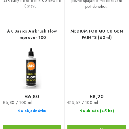
základný náter a mikroplnivo na
pevné spájanie. Po odrezaní
úpravu...
potrebného...
AK Basics Airbrush Flow
MEDIUM FOR QUICK GEN
Improver 100
PAINTS (60ml)
€6,80
€8,20
Jednotková
Jednotková
€6,80 / 100 ml
€13,67 / 100 ml
cena:
cena:
(>5 ks)
Na objednávku
Na sklade