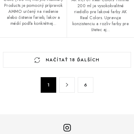
Products je pomocný prípravok
200 ml je vysokokvalitné
AMMO určený na riedenie
riedidlo pre lakové farby AK
alebo čistenie farieb, lakov a
Real Colors. Upravuje
médií podľa konkrétnej...
konzistenciu a rozliv farby pre
štetec aj...
O
NAČÍTAŤ 18 ĎALŠÍCH
v
l
á
S
d
1
6
t
a
r
c
á
n
i
k
e
o
p
v
r