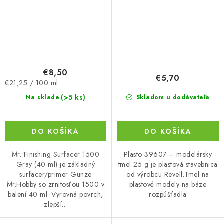
€8,50
€5,70
Jednotková
€21,25 / 100 ml
cena:
(>5 ks)
Skladom u dodávateľa
Na sklade
DO KOŠÍKA
DO KOŠÍKA
Plasto 39607 – modelársky
Mr. Finishing Surfacer 1500
tmel 25 g je plastová stavebnica
Gray (40 ml) je základný
od výrobcu Revell.Tmel na
surfacer/primer Gunze
plastové modely na báze
Mr.Hobby so zrnitosťou 1500 v
rozpúšťadla
balení 40 ml. Vyrovná povrch,
zlepší...