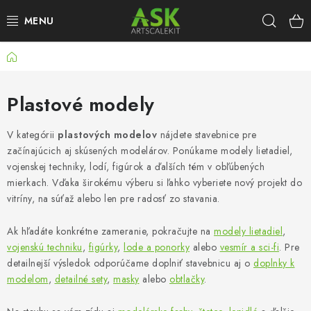
Prejsť
Hľad
na
obsah
Domov
BLOG
SUMMER DAYS
Plastové modely
WARHAMMER
V kategórii
plastových modelov
nájdete stavebnice pre
začínajúcich aj skúsených modelárov. Ponúkame modely lietadiel,
vojenskej techniky, lodí, figúrok a ďalších tém v obľúbených
ASK PRODUKTY
mierkach. Vďaka širokému výberu si ľahko vyberiete nový projekt do
vitríny, na súťaž alebo len pre radosť zo stavania.
NOVINKY
Ak hľadáte konkrétne zameranie, pokračujte na
modely lietadiel
,
PLASTOVÉ MODELY
vojenskú techniku
,
figúrky
,
lode a ponorky
alebo
vesmír a sci-fi
. Pre
detailnejší výsledok odporúčame doplniť stavebnicu aj o
doplnky k
PRÍSLUŠENSTVO
modelom
,
detailné sety
,
masky
alebo
obtlačky
.