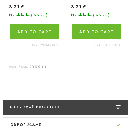
3,31 €
3,31 €
Na sklade
( >5 ks )
Na sklade
( >5 ks )
ADD TO CART
ADD TO CART
Kód:
200-F48001
Kód:
200-F48004
Odporúčanie
FILTROVAŤ PRODUKTY
V
R
ODPORÚČAME
ý
a