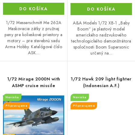
DO KOŠÍKA
DO KOŠÍKA
1/72 Messerschmitt Me 262A
A&A Models 1/72 XB-1 „Baby
Maskovacie zátky z pružnej
Boom“ je plastový model
peny pre kolieskové priestory a
amerického nadzvukového
motory – pre stavebnú sadu
technologického demonštrátora
Arma Hobby. Katalógové číslo
spoločnosti Boom Supersonic
ASK...
určený na...
1/72 Mirage 2000N with
1/72 Hawk 209 light fighter
ASMP cruise missile
(Indonesian A.F.)
Novinka
Novinka
Připravujeme
Připravujeme