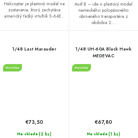
Helicopter je plastový model na
Ausf.B – ide o plastový model
zostavenie, ktorý zachytáva
nemeckého polopásového
americký ťažký vrtuľník S-64E...
obrneného transportéra z
obdobia 2....
1/48 Last Marauder
1/48 UH-60A Black Hawk
MEDEVAC
Novinka
Novinka
€73,50
€67,80
(2 ks)
(1 ks)
Na sklade
Na sklade