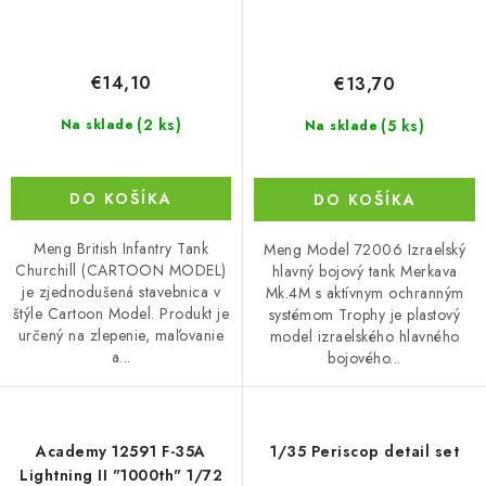
€14,10
€13,70
(2 ks)
(5 ks)
Na sklade
Na sklade
DO KOŠÍKA
DO KOŠÍKA
Meng British Infantry Tank
Meng Model 72006 Izraelský
Churchill (CARTOON MODEL)
hlavný bojový tank Merkava
je zjednodušená stavebnica v
Mk.4M s aktívnym ochranným
štýle Cartoon Model. Produkt je
systémom Trophy je plastový
určený na zlepenie, maľovanie
model izraelského hlavného
a...
bojového...
Academy 12591 F-35A
1/35 Periscop detail set
Lightning II "1000th" 1/72