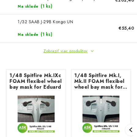
€202,40
400 pcs
(1 ks)
Na sklade
1/32 SAAB J-29B Kongo UN
€55,40
(1 ks)
Na sklade
Zobraziť viac produktov
1/48 Spitfire Mk.IXc
1/48 Spitfire Mk.I,
FOAM flexibel wheel
Mk.II FOAM flexibel
bay mask for Eduard
wheel bay mask for
Eduard