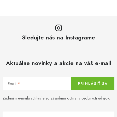
c
á
n
i
k
e
o
p
v
r
a
Sledujte nás na Instagrame
v
n
k
i
y
e
v
Aktuálne novinky a akcie na váš e-mail
ý
p
i
Email
PRIHLÁSIŤ SA
s
u
Zadaním e-mailu súhlasíte so
zásadami ochrany osobných údajov
.