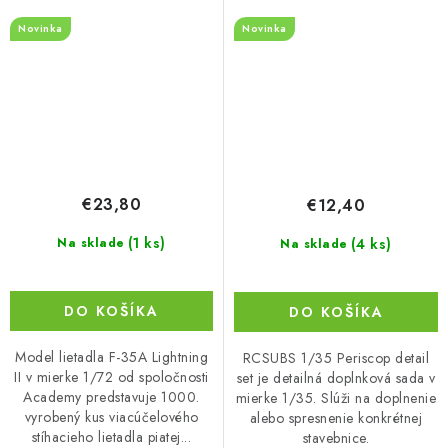
Novinka
Novinka
€23,80
€12,40
(1 ks)
(4 ks)
Na sklade
Na sklade
DO KOŠÍKA
DO KOŠÍKA
Model lietadla F-35A Lightning
RCSUBS 1/35 Periscop detail
II v mierke 1/72 od spoločnosti
set je detailná doplnková sada v
Academy predstavuje 1000.
mierke 1/35. Slúži na doplnenie
vyrobený kus viacúčelového
alebo spresnenie konkrétnej
stíhacieho lietadla piatej...
stavebnice.