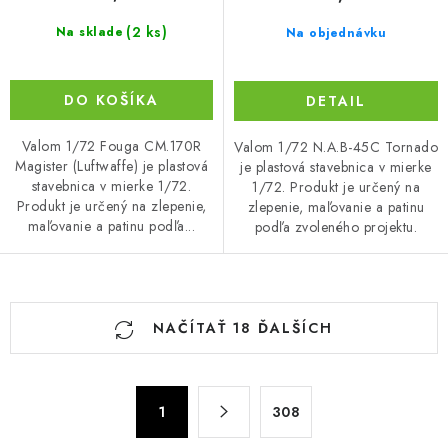
(2 ks)
Na sklade
Na objednávku
DO KOŠÍKA
DETAIL
Valom 1/72 Fouga CM.170R
Valom 1/72 N.A.B-45C Tornado
Magister (Luftwaffe) je plastová
je plastová stavebnica v mierke
stavebnica v mierke 1/72.
1/72. Produkt je určený na
Produkt je určený na zlepenie,
zlepenie, maľovanie a patinu
maľovanie a patinu podľa...
podľa zvoleného projektu.
O
NAČÍTAŤ 18 ĎALŠÍCH
v
l
á
S
d
1
308
t
a
r