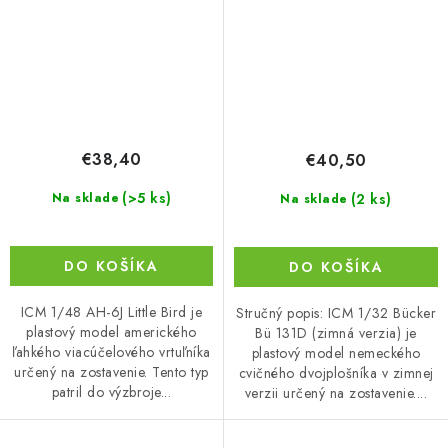
€38,40
€40,50
(>5 ks)
(2 ks)
Na sklade
Na sklade
DO KOŠÍKA
DO KOŠÍKA
ICM 1/48 AH-6J Little Bird je
Stručný popis: ICM 1/32 Bücker
plastový model amerického
Bü 131D (zimná verzia) je
ľahkého viacúčelového vrtuľníka
plastový model nemeckého
určený na zostavenie. Tento typ
cvičného dvojplošníka v zimnej
patril do výzbroje...
verzii určený na zostavenie....