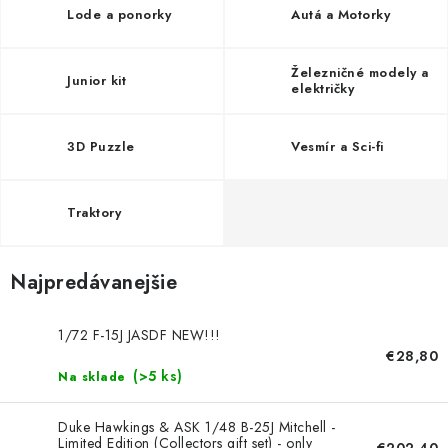
Lode a ponorky
Autá a Motorky
Železničné modely a
Junior kit
električky
3D Puzzle
Vesmír a Sci-fi
Traktory
Najpredávanejšie
1/72 F-15J JASDF NEW!!!
€28,80
(>5 ks)
Na sklade
Duke Hawkings & ASK 1/48 B-25J Mitchell -
Limited Edition (Collectors gift set) - only