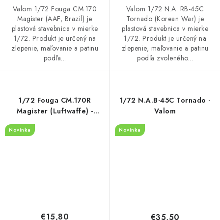
Valom 1/72 Fouga CM.170
Valom 1/72 N.A. RB-45C
Magister (AAF, Brazil) je
Tornado (Korean War) je
plastová stavebnica v mierke
plastová stavebnica v mierke
1/72. Produkt je určený na
1/72. Produkt je určený na
zlepenie, maľovanie a patinu
zlepenie, maľovanie a patinu
podľa...
podľa zvoleného...
1/72 Fouga CM.170R
1/72 N.A.B-45C Tornado -
Magister (Luftwaffe) -
Valom
Valom
Novinka
Novinka
€15,80
€35,50