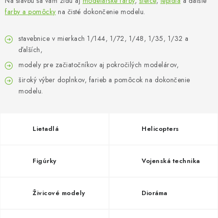
Na stavbu sa vám zídu aj
FARBY & POMÔCKY
modelárske farby
,
štetce
,
lepidlá
a ďalšie
farby a pomôcky
na čisté dokončenie modelu.
PUBLIKÁCIE
stavebnice v mierkach 1/144, 1/72, 1/48, 1/35, 1/32 a
ďalších,
SKY RIDERS COFFEE
modely pre začiatočníkov aj pokročilých modelárov,
VOUCHERS
široký výber doplnkov, farieb a pomôcok na dokončenie
modelu.
PREDÁVANÉ ZNAČKY
Lietadlá
Helicopters
O Nás
Moja objednávka
Kontakty
Preprava a platba
Podmienky a pravidlá
Zásady ochrany osobných údajov
Postup pri podávaní sťažností
Veľkoobchod
Figúrky
Vojenská technika
Prevodník modelárskych farieb
Modelársky slovník Art Scale
FAQ
Živicové modely
Dioráma