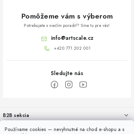
Pomôžeme vám s výberom
Potrebujete s niečím poradiť? Sme tu pre vás!
info
@
artscale.cz
+420 771 202 001​
Z
á
B2B sekcia
p
ä
Naším cieľom je 100% orientácia na potreby obchodných partnerov,
Používame cookies — nevyhnutné na chod e-shopu a s
Informácie pre vás
poskytovanie vhodných služieb a servisu