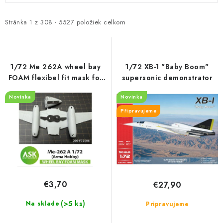
p
d
i
e
Stránka
1
z
308
-
5527
položiek celkom
s
n
p
i
r
e
1/72 Me 262A wheel bay
1/72 XB-1 "Baby Boom"
o
p
FOAM flexibel fit mask for
supersonic demonstrator
Arma Hobby
d
r
Novinka
Novinka
u
o
Připravujeme
k
d
t
u
o
k
v
t
o
€3,70
€27,90
v
(>5 ks)
Na sklade
Pripravujeme