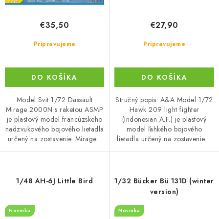
€35,50
€27,90
Pripravujeme
Pripravujeme
DO KOŠÍKA
DO KOŠÍKA
Model Svit 1/72 Dassault
Stručný popis: A&A Model 1/72
Mirage 2000N s raketou ASMP
Hawk 209 light fighter
je plastový model francúzskeho
(Indonesian A.F.) je plastový
nadzvukového bojového lietadla
model ľahkého bojového
určený na zostavenie. Mirage...
lietadla určený na zostavenie....
1/48 AH-6J Little Bird
1/32 Bücker Bü 131D (winter
version)
Novinka
Novinka