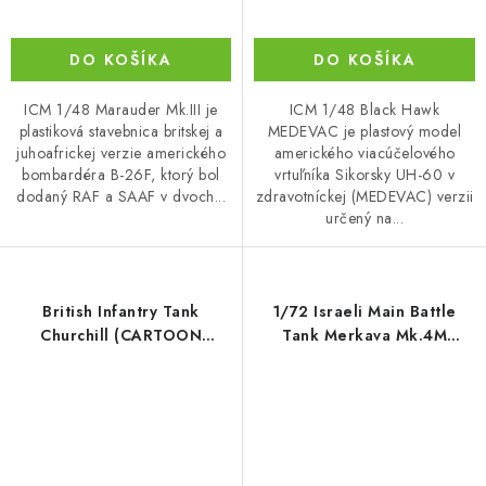
DO KOŠÍKA
DO KOŠÍKA
ICM 1/48 Marauder Mk.III je
ICM 1/48 Black Hawk
plastiková stavebnica britskej a
MEDEVAC je plastový model
juhoafrickej verzie amerického
amerického viacúčelového
bombardéra B-26F, ktorý bol
vrtuľníka Sikorsky UH-60 v
dodaný RAF a SAAF v dvoch...
zdravotníckej (MEDEVAC) verzii
určený na...
British Infantry Tank
1/72 Israeli Main Battle
Churchill (CARTOON
Tank Merkava Mk.4M
MODEL)
w/Trophy Active Protection
System