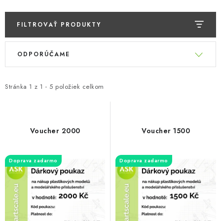
FILTROVAŤ PRODUKTY
V
R
ODPORÚČAME
ý
a
p
d
i
e
Stránka
1
z
1
-
5
položiek celkom
s
n
p
i
r
e
Voucher 2000
Voucher 1500
o
p
d
r
Doprava zadarmo
Doprava zadarmo
u
o
k
d
t
u
o
k