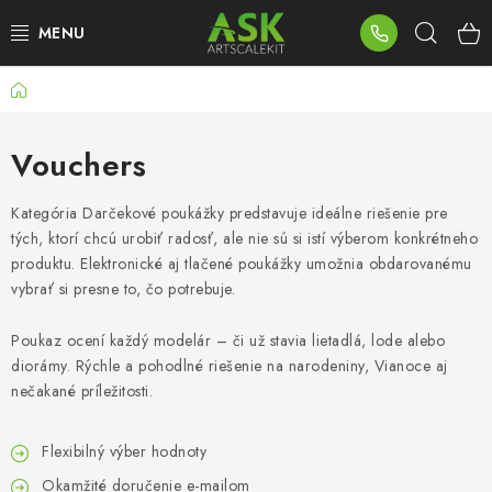
Prejsť
Hľad
na
obsah
Domov
BLOG
SUMMER DAYS
Vouchers
WARHAMMER
Kategória Darčekové poukážky predstavuje ideálne riešenie pre
tých, ktorí chcú urobiť radosť, ale nie sú si istí výberom konkrétneho
produktu. Elektronické aj tlačené poukážky umožnia obdarovanému
ASK PRODUKTY
vybrať si presne to, čo potrebuje.
NOVINKY
Poukaz ocení každý modelár – či už stavia lietadlá, lode alebo
diorámy. Rýchle a pohodlné riešenie na narodeniny, Vianoce aj
PLASTOVÉ MODELY
nečakané príležitosti.
PRÍSLUŠENSTVO
Flexibilný výber hodnoty
Okamžité doručenie e-mailom