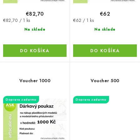
v
t
o
€82,70
€62
v
Jednotková
Jednotková
€82,70 / 1 ks
€62 / 1 ks
cena:
cena:
Na sklade
Na sklade
DO KOŠÍKA
DO KOŠÍKA
Voucher 1000
Voucher 500
Doprava zadarmo
Doprava zadarmo