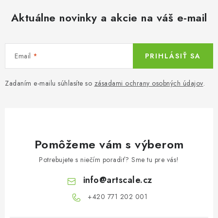
e
p
Aktuálne novinky a akcie na váš e-mail
r
v
k
Email
PRIHLÁSIŤ SA
y
v
Zadaním e-mailu súhlasíte so
zásadami ochrany osobných údajov
.
ý
p
i
s
u
Pomôžeme vám s výberom
Potrebujete s niečím poradiť? Sme tu pre vás!
info
@
artscale.cz
+420 771 202 001​