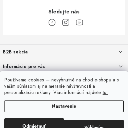
Z
á
B2B sekcia
p
ä
Naším cieľom je 100% orientácia na potreby obchodných partnerov,
Informácie pre vás
poskytovanie vhodných služieb a servisu
t
i
O Nás
Používame cookies — nevyhnutné na chod e-shopu a s
Pre modelárov
REGISTRÁCIA
e
vaším súhlasom aj na meranie návštevnosti a
Moja objednávka
Prevodník modelárskych farieb
personalizáciu reklamy.
Viac informácií nájdete
tu.
Môj účet
Kontakty
Modelársky slovník Art Scale
Nastavenie
Prihlásiť sa
Preprava a platba
FAQ
Registrácia
Podmienky a pravidlá
Výstavy 2026
Odmietnuť
Súhlasím
Copyright 2026
Art Scale Kit
. Všetky práva vyhradené.