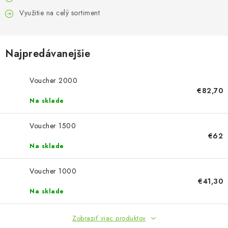
FARBY & POMÔCKY
Využitie na celý sortiment
PUBLIKÁCIE
Najpredávanejšie
SKY RIDERS COFFEE
VOUCHERS
Voucher 2000
€82,70
Na sklade
PREDÁVANÉ ZNAČKY
Voucher 1500
O Nás
Moja objednávka
Kontakty
Preprava a platba
€62
Na sklade
Podmienky a pravidlá
Zásady ochrany osobných údajov
Postup pri podávaní sťažností
Veľkoobchod
Voucher 1000
€41,30
Prevodník modelárskych farieb
Modelársky slovník Art Scale
Na sklade
FAQ
Výstavy 2026
Zobraziť viac produktov