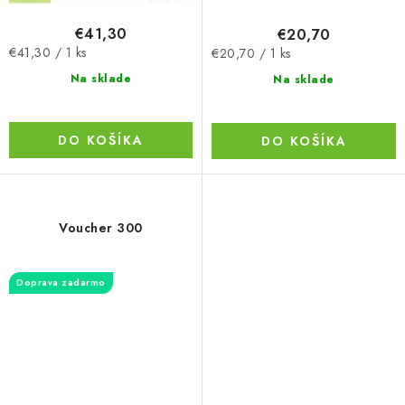
€41,30
€20,70
Jednotková
Jednotková
€41,30 / 1 ks
€20,70 / 1 ks
cena:
cena:
Na sklade
Na sklade
DO KOŠÍKA
DO KOŠÍKA
Voucher 300
Doprava zadarmo