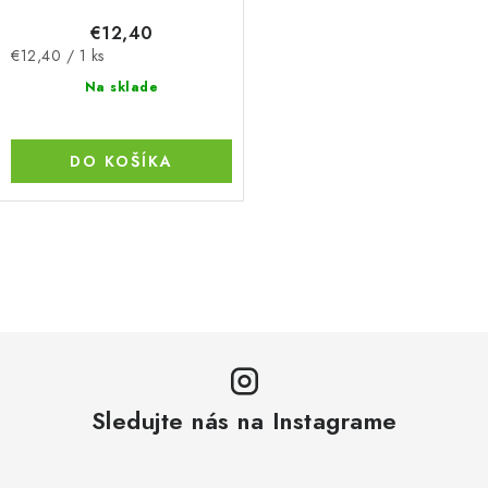
€12,40
Jednotková
€12,40 / 1 ks
cena:
Na sklade
DO KOŠÍKA
O
v
l
á
d
a
Sledujte nás na Instagrame
c
i