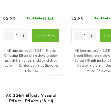
o
o
d
d
u
€2,90
€2,90
(2 ks)
Na sklade
Na sklade
u
k
k
t
DO KOŠÍKA
DO 
o
o
AK Interactive AK 3GEN Effects
AK Interactive AK 3GEN
v
Chipping Effect je akrylový produkt
Blood Effect je akrylové
v
na vytváranie realistických efektov
médium (18 ml) na kone
odrenín, škrabancov a odštiepenej
figúrok a diorám. Um
farby na...
vytvoriť vysoko..
Kód:
143-AK11262
AK 3GEN Effects Visceral
Effect - Effects (18 ml)