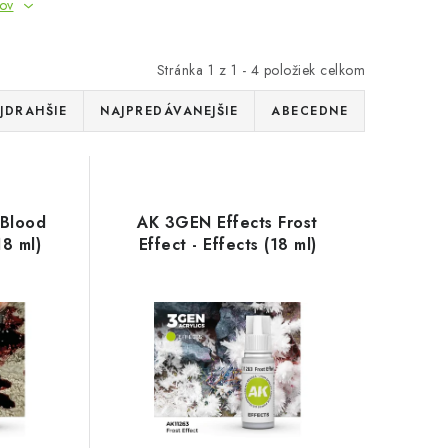
tov
Stránka
1
z
1
-
4
položiek celkom
JDRAHŠIE
NAJPREDÁVANEJŠIE
ABECEDNE
 Blood
AK 3GEN Effects Frost
18 ml)
Effect - Effects (18 ml)