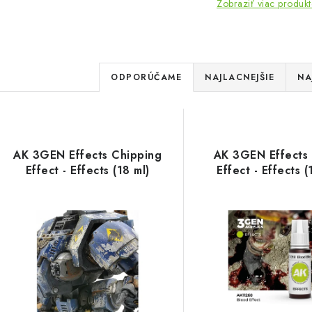
Zobraziť viac produk
R
ODPORÚČAME
NAJLACNEJŠIE
NA
a
d
V
e
AK 3GEN Effects Chipping
AK 3GEN Effects
ý
Effect - Effects (18 ml)
Effect - Effects (
n
p
i
e
s
p
p
r
r