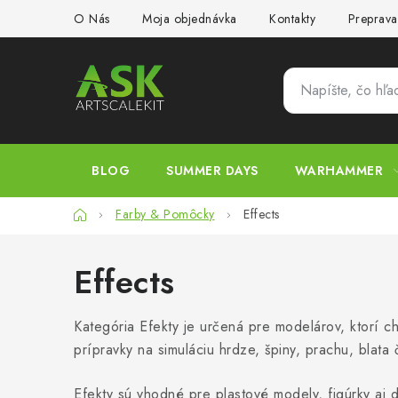
Prejsť
O Nás
Moja objednávka
Kontakty
Preprava
na
obsah
BLOG
SUMMER DAYS
WARHAMMER
Domov
Farby & Pomôcky
Effects
Effects
Kategória Efekty je určená pre modelárov, ktorí ch
prípravky na simuláciu hrdze, špiny, prachu, blata 
Efekty sú vhodné pre plastové modely, figúrky aj 