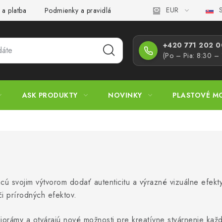
EUR
S
 a platba
Podmienky a pravidlá
Zásady ochrany osobných úd
+420 771 202 00
(Po – Pia: 8:30 –
ASK PRODUKTY
NOVINKY
PLASTOVÉ M
cú svojim výtvorom dodať autenticitu a výrazné vizuálne efekt
či prírodných efektov.
diorámy a otvárajú nové možnosti pre kreatívne stvárnenie kaž