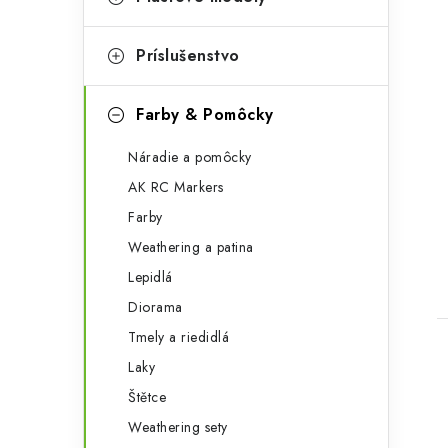
Príslušenstvo
Farby & Pomôcky
t
Náradie a pomôcky
AK RC Markers
Farby
Weathering a patina
Lepidlá
Diorama
Tmely a riedidlá
Laky
Štětce
Weathering sety