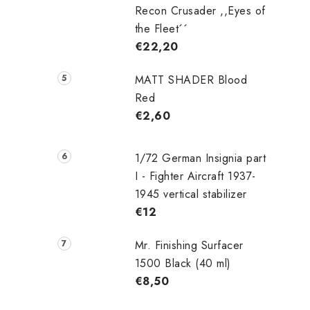
Recon Crusader ,,Eyes of
the Fleet´´
€22,20
MATT SHADER Blood
Red
€2,60
i
1/72 German Insignia part
I - Fighter Aircraft 1937-
1945 vertical stabilizer
€12
Mr. Finishing Surfacer
1500 Black (40 ml)
€8,50