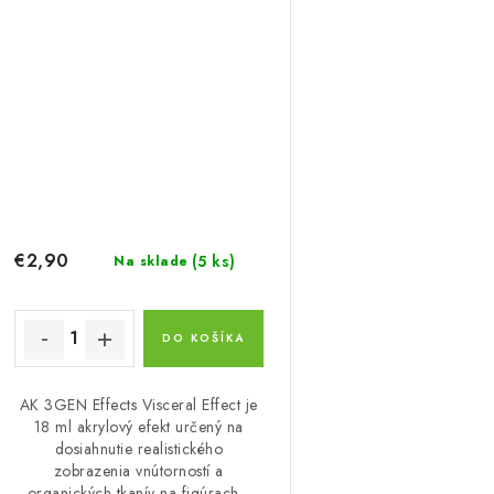
€2,90
(5 ks)
Na sklade
DO KOŠÍKA
AK 3GEN Effects Visceral Effect je
18 ml akrylový efekt určený na
dosiahnutie realistického
zobrazenia vnútorností a
organických tkanív na figúrach...