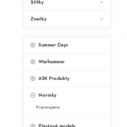
Štítky
a
n
Značky
e
l
K
Preskočiť
Summer Days
kategórie
a
t
Warhammer
e
g
ASK Produkty
i
ó
r
Novinky
i
Pripravujeme
e
Plastové modely