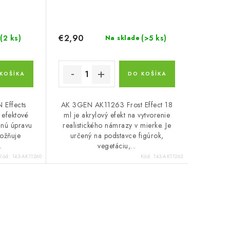
€2,90
(2 ks)
(>5 ks)
Na sklade
KOŠÍKA
DO KOŠÍKA
 Effects
AK 3GEN AK11263 Frost Effect 18
 efektové
ml je akrylový efekt na vytvorenie
čnú úpravu
realistického námrazy v mierke. Je
ožňuje
určený na podstavce figúrok,
.
vegetáciu,...
Kód:
143-AK11260
Kód:
143-AK11263