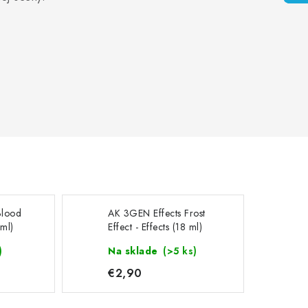
Blood
AK 3GEN Effects Frost
 ml)
Effect - Effects (18 ml)
)
Na sklade
(>5 ks)
€2,90