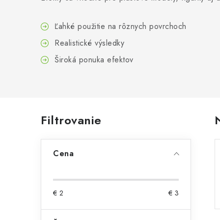
Ľahké použitie na rôznych povrchoch
Realistické výsledky
Široká ponuka efektov
B
Filtrovanie
o
Cena
č
n
ý
€
2
€
3
p