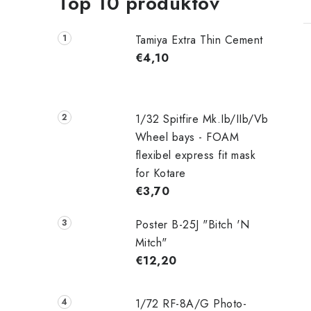
Top 10 produktov
Tamiya Extra Thin Cement
€4,10
l
1/32 Spitfire Mk.Ib/IIb/Vb
Wheel bays - FOAM
flexibel express fit mask
for Kotare
€3,70
Poster B-25J "Bitch 'N
i
Mitch"
€12,20
r
1/72 RF-8A/G Photo-