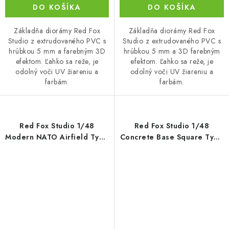
DO KOŠÍKA
DO KOŠÍKA
Základňa diorámy Red Fox
Základňa diorámy Red Fox
Studio z extrudovaného PVC s
Studio z extrudovaného PVC s
hrúbkou 5 mm a farebným 3D
hrúbkou 5 mm a 3D farebným
efektom. Ľahko sa reže, je
efektom. Ľahko sa reže, je
odolný voči UV žiareniu a
odolný voči UV žiareniu a
farbám.
farbám.
Red Fox Studio 1/48
Red Fox Studio 1/48
Modern NATO Airfield Type
Concrete Base Square Type
10 300x230mm
3 300x230mm