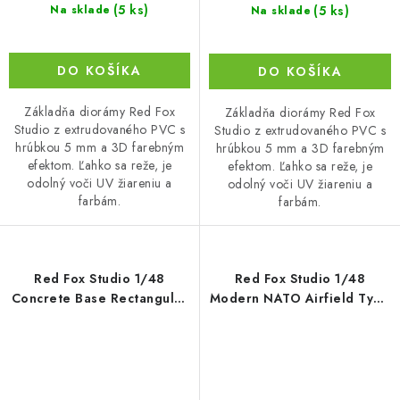
(5 ks)
(5 ks)
Na sklade
Na sklade
DO KOŠÍKA
DO KOŠÍKA
Základňa diorámy Red Fox
Základňa diorámy Red Fox
Studio z extrudovaného PVC s
Studio z extrudovaného PVC s
hrúbkou 5 mm a 3D farebným
hrúbkou 5 mm a 3D farebným
efektom. Ľahko sa reže, je
efektom. Ľahko sa reže, je
odolný voči UV žiareniu a
odolný voči UV žiareniu a
farbám.
farbám.
Red Fox Studio 1/48
Red Fox Studio 1/48
Concrete Base Rectangular
Modern NATO Airfield Type
Type 4 380x320mm
7 380x320mm