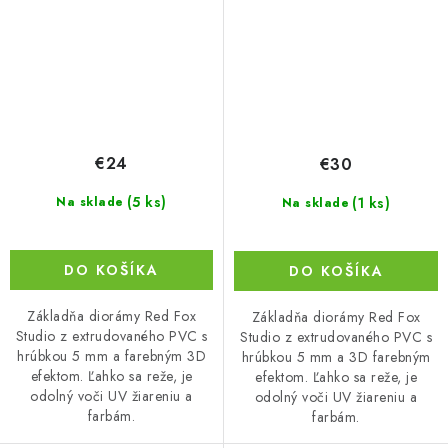
€24
€30
(5 ks)
(1 ks)
Na sklade
Na sklade
DO KOŠÍKA
DO KOŠÍKA
Základňa diorámy Red Fox
Základňa diorámy Red Fox
Studio z extrudovaného PVC s
Studio z extrudovaného PVC s
hrúbkou 5 mm a farebným 3D
hrúbkou 5 mm a 3D farebným
efektom. Ľahko sa reže, je
efektom. Ľahko sa reže, je
odolný voči UV žiareniu a
odolný voči UV žiareniu a
farbám.
farbám.