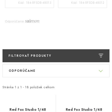
Kód:
184-RFSDB-48013
Kód:
184-RFSDB-48012
Odporúčanie
FILTROVAŤ PRODUKTY
V
R
ODPORÚČAME
ý
a
p
d
i
e
Stránka
1
z
1
-
18
položiek celkom
s
n
p
i
r
e
Red Fox Studio 1/48
Red Fox Studio 1/48