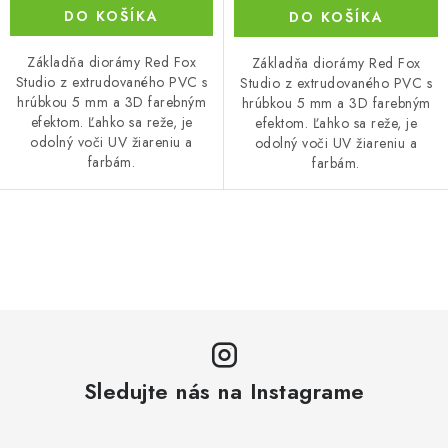
DO KOŠÍKA
DO KOŠÍKA
Základňa diorámy Red Fox
Základňa diorámy Red Fox
Studio z extrudovaného PVC s
Studio z extrudovaného PVC s
hrúbkou 5 mm a 3D farebným
hrúbkou 5 mm a 3D farebným
efektom. Ľahko sa reže, je
efektom. Ľahko sa reže, je
odolný voči UV žiareniu a
odolný voči UV žiareniu a
farbám.
farbám.
O
v
l
á
d
a
Sledujte nás na Instagrame
c
i