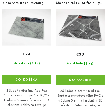
o
p
Concrete Base Rectangular
Modern NATO Airfield Type
Type 3 300x230mm
10 380x320mm
d
r
u
o
k
d
t
u
o
k
v
t
o
€24
€30
v
(3 ks)
(4 ks)
Na sklade
Na sklade
DO KOŠÍKA
DO KOŠÍKA
Základňa diorámy Red Fox
Základňa diorámy Red Fox
Studio z extrudovaného PVC s
Studio z extrudovaného PVC s
hrúbkou 5 mm a farebným 3D
hrúbkou 5 mm a farebným 3D
efektom. Ľahko sa reže, je
efektom. Ľahko sa reže, je