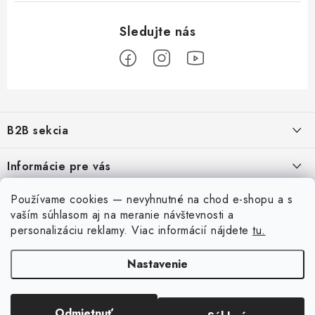
Z
á
B2B sekcia
p
ä
Naším cieľom je 100% orientácia na potreby obchodných partnerov,
Informácie pre vás
poskytovanie vhodných služieb a servisu
t
i
O Nás
Používame cookies — nevyhnutné na chod e-shopu a s
Pre modelárov
REGISTRÁCIA
e
vaším súhlasom aj na meranie návštevnosti a
Moja objednávka
personalizáciu reklamy.
Viac informácií nájdete
tu.
Prevodník modelárskych farieb
Môj účet
Kontakty
Modelársky slovník Art Scale
Nastavenie
Prihlásiť sa
Preprava a platba
FAQ
Registrácia
Podmienky a pravidlá
Výstavy 2026
Odmietnuť