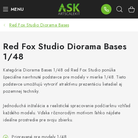
Prejsť
Hľad
na
obsah
Red Fox Studio Diorama Bases
BLOG
SUMMER DAYS
Red Fox Studio Diorama Bases
1/48
WARHAMMER
Kategória Diorama Bases 1/48 od Red Fox Studio ponúka
ASK PRODUKTY
špeciálne navrhnuté podstavce pre modely v mierke 1/48. Tieto
podstavce umožňujú vytvoriť atraktívnu prezentáciu lietadiel aj
NOVINKY
pozemnej techniky.
Jednoduchá inštalácia a realistické spracovanie podčiarknu vzhľad
PLASTOVÉ MODELY
každého modelu. Vďaka rôznorodým motívom ľahko nájdete
ideálne prostredie pre svoju zbierku.
PRÍSLUŠENSTVO
Pripravené pre modely 1/48