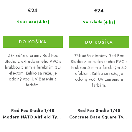
€24
€24
(4 ks)
(4 ks)
Na sklade
Na sklade
DO KOŠÍKA
DO KOŠÍKA
Základňa diorámy Red Fox
Základňa diorámy Red Fox
Studio z extrudovaného PVC s
Studio z extrudovaného PVC s
hrúbkou 5 mm a farebným 3D
hrúbkou 5 mm a farebným 3D
efektom. Ľahko sa reže, je
efektom. Ľahko sa reže, je
odolný voči UV žiareniu a
odolný voči UV žiareniu a
farbám.
farbám.
Red Fox Studio 1/48
Red Fox Studio 1/48
Modern NATO Airfield Type
Concrete Base Square Type
5 300x230mm
4 380x320mm