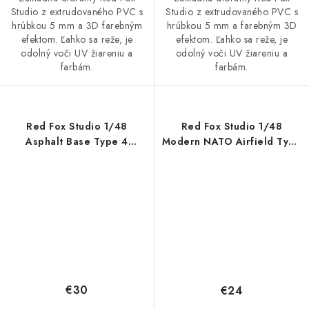
Studio z extrudovaného PVC s
Studio z extrudovaného PVC s
hrúbkou 5 mm a 3D farebným
hrúbkou 5 mm a farebným 3D
efektom. Ľahko sa reže, je
efektom. Ľahko sa reže, je
odolný voči UV žiareniu a
odolný voči UV žiareniu a
farbám.
farbám.
Red Fox Studio 1/48
Red Fox Studio 1/48
Asphalt Base Type 4
Modern NATO Airfield Type
380x320mm
6 300x230mm
€30
€24