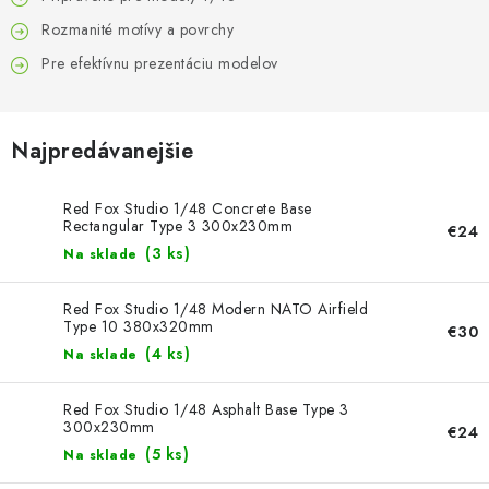
FARBY & POMÔCKY
Rozmanité motívy a povrchy
PUBLIKÁCIE
Pre efektívnu prezentáciu modelov
SKY RIDERS COFFEE
Najpredávanejšie
VOUCHERS
Red Fox Studio 1/48 Concrete Base
Rectangular Type 3 300x230mm
PREDÁVANÉ ZNAČKY
€24
(3 ks)
Na sklade
O Nás
Moja objednávka
Kontakty
Preprava a platba
Red Fox Studio 1/48 Modern NATO Airfield
Podmienky a pravidlá
Zásady ochrany osobných údajov
Type 10 380x320mm
€30
(4 ks)
Na sklade
Postup pri podávaní sťažností
Veľkoobchod
Prevodník modelárskych farieb
Modelársky slovník Art Scale
Red Fox Studio 1/48 Asphalt Base Type 3
FAQ
Výstavy 2026
300x230mm
€24
(5 ks)
Na sklade