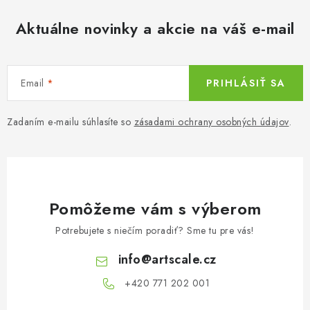
e
p
Aktuálne novinky a akcie na váš e-mail
r
v
k
Email
PRIHLÁSIŤ SA
y
v
Zadaním e-mailu súhlasíte so
zásadami ochrany osobných údajov
.
ý
p
i
s
u
Pomôžeme vám s výberom
Potrebujete s niečím poradiť? Sme tu pre vás!
info
@
artscale.cz
+420 771 202 001​