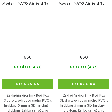
Modern NATO Airfield Type
Modern NATO Airfield Type
5 380x320mm
8 380x320mm
€30
€30
(4 ks)
(4 ks)
Na sklade
Na sklade
DO KOŠÍKA
DO KOŠÍKA
Základňa diorámy Red Fox
Základňa diorámy Red Fox
Studio z extrudovaného PVC s
Studio z extrudovaného PVC s
hrúbkou 5 mm a 3D farebným
hrúbkou 5 mm a 3D farebným
efektom. Ľahko sa reže, je
efektom. Ľahko sa reže, je