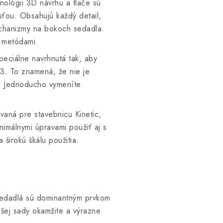
nológii 3D návrhu a tlače sú
sťou. Obsahujú každý detail,
echanizmy na bokoch sedadla.
i metódami.
peciálne navrhnutá tak, aby
3. To znamená, že nie je
e. Jednoducho vymeníte
vaná pre stavebnicu Kinetic,
nimálnymi úpravami použiť aj s
 širokú škálu použitia.
sedadlá sú dominantným prvkom
ašej sady okamžite a výrazne