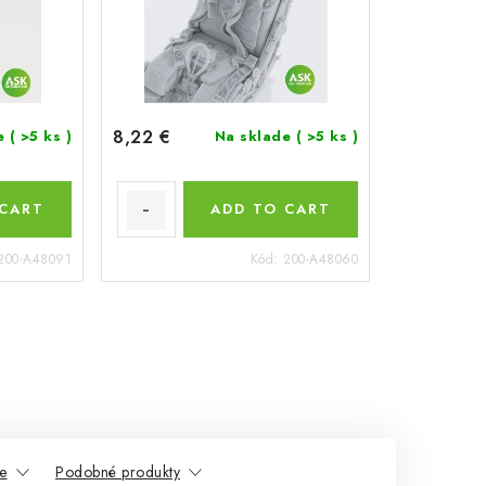
8,22 €
de
( >5 ks )
Na sklade
( >5 ks )
 CART
ADD TO CART
200-A48091
Kód:
200-A48060
e
Podobné produkty