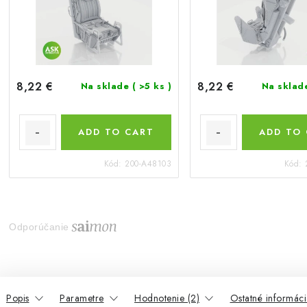
8,22 €
8,22 €
Na sklade
( >5 ks )
Na skla
ADD TO CART
ADD TO
Kód:
200-A48103
Kód:
Odporúčanie
Popis
Parametre
Hodnotenie (2)
Ostatné informáci