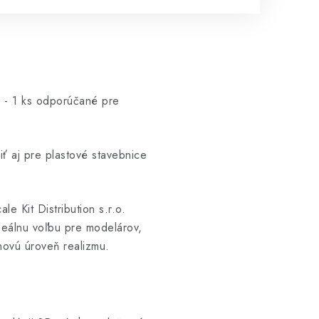
 - 1 ks odporúčané pre
ť aj pre plastové stavebnice
e Kit Distribution s.r.o.
deálnu voľbu pre modelárov,
novú úroveň realizmu.