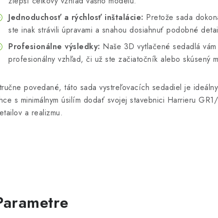
zlepší celkový vzhľad vášho modelu.
Jednoduchosť a rýchlosť inštalácie:
Pretože sada dokonal
ste inak strávili úpravami a snahou dosiahnuť podobné detai
Profesionálne výsledky:
Naše 3D vytlačené sedadlá vám
profesionálny vzhľad, či už ste začiatočník alebo skúsený 
tručne povedané, táto sada vystreľovacích sedadiel je ideál
hce s minimálnym úsilím dodať svojej stavebnici Harrieru G
etailov a realizmu.