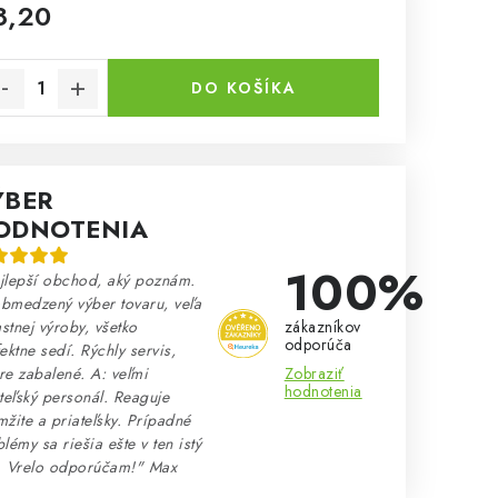
8,20
notková cena:
DO KOŠÍKA
ÝBER
ODNOTENIA
100%
jlepší obchod, aký poznám.
bmedzený výber tovaru, veľa
zákazníkov
astnej výroby, všetko
odporúča
ektne sedí. Rýchly servis,
Zobraziť
e zabalené. A: veľmi
hodnotenia
teľský personál. Reaguje
žite a priateľsky. Prípadné
lémy sa riešia ešte v ten istý
. Vrelo odporúčam!" Max