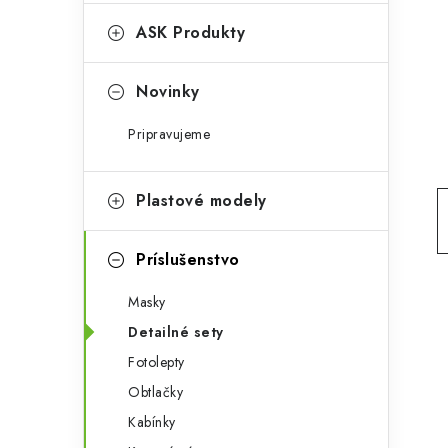
e
n
g
ASK Produkty
ý
ó
p
r
Novinky
a
i
Pripravujeme
e
n
e
Plastové modely
l
Príslušenstvo
Masky
Detailné sety
Fotolepty
Obtlačky
Kabínky