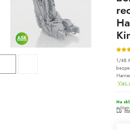
re
Ha
Kin
1/48 M
bezpeč
Harri
Viac 
Na sk
Mo