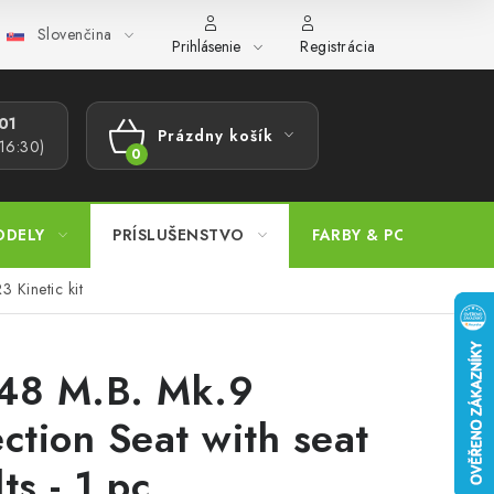
Slovenčina
ajov
Postup pri podávaní sťažností
Veľkoobchod
Prevodn
Prihlásenie
Registrácia
1​
Prázdny košík
 16:30)
NÁKUPNÝ
KOŠÍK
ODELY
PRÍSLUŠENSTVO
FARBY & POMÔCKY
 Kinetic kit
48 M.B. Mk.9
ection Seat with seat
ts - 1 pc