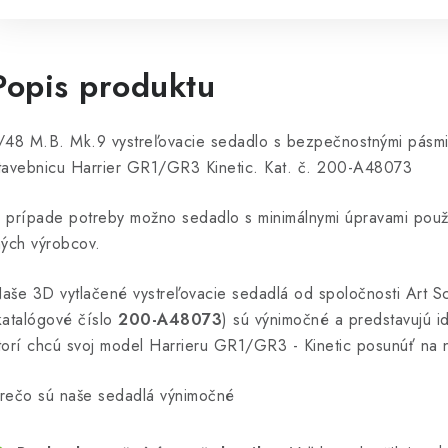
Popis produktu
/48 M.B. Mk.9 vystreľovacie sedadlo s bezpečnostnými pásmi
tavebnicu Harrier GR1/GR3 Kinetic. Kat. č. 200-A48073
 prípade potreby možno sedadlo s minimálnymi úpravami použi
ných výrobcov.
aše 3D vytlačené vystreľovacie sedadlá od spoločnosti Art Scal
katalógové číslo
200-A48073
) sú výnimočné a predstavujú i
torí chcú svoj model Harrieru GR1/GR3 - Kinetic posunúť na 
rečo sú naše sedadlá výnimočné