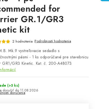
commended for
rrier GR.1/GR3
etic kit
Podrobnosti hodnotenia
2 hodnotenia
.B. Mk.9 vystreľovacie sedadlo s
nostnými pásmi - 1 ks odporúčané pre stavebnicu
er GR1/GR3 Kinetic. Kat. č. 200-A48073
informácií
lade
(>5 ks)
11.08.2026
žnosti doručenia