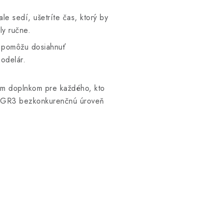
e sedí, ušetríte čas, ktorý by
ly ručne.
 pomôžu dosiahnuť
modelár.
nym doplnkom pre každého, kto
R1/GR3 bezkonkurenčnú úroveň