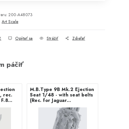
aru:
200-A48073
:
Art Scale
č
Opýtať sa
Strážiť
Zdieľať
m páčiť
ection
M.B.Type 9B Mk.2 Ejection
, rec.
Seat 1/48 - with seat belts
 F.8
(Rec. for Jaguar
GR.1/GR.1A– Airfix) ASK
3D