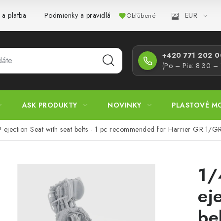
EUR
 a platba
Podmienky a pravidlá
Zásady ochrany osobných úd
Obľúbené
+420 771 202 00
(Po – Pia: 8:30 –
ASK PRODUKTY
NOVINKY
PLASTOVÉ M
 ejection Seat with seat belts - 1 pc recommended for Harrier GR.1/GR3
1/
ej
bel