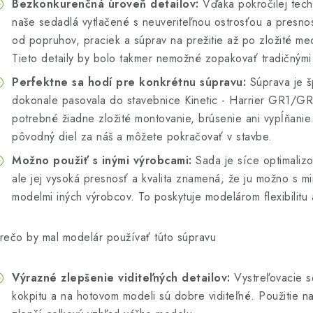
Bezkonkurenčná úroveň detailov:
Vďaka pokročilej tech
naše sedadlá vytlačené s neuveriteľnou ostrosťou a presno
od popruhov, praciek a súprav na prežitie až po zložité m
Tieto detaily by bolo takmer nemožné zopakovať tradičným
Perfektne sa hodí pre konkrétnu súpravu:
Súprava je š
dokonale pasovala do stavebnice Kinetic - Harrier GR1/GR
potrebné žiadne zložité montovanie, brúsenie ani vypĺňani
pôvodný diel za náš a môžete pokračovať v stavbe.
Možno použiť s inými výrobcami:
Sada je síce optimalizo
ale jej vysoká presnosť a kvalita znamená, že ju možno s mi
modelmi iných výrobcov. To poskytuje modelárom flexibilitu a
rečo by mal modelár používať túto súpravu
Výrazné zlepšenie viditeľných detailov:
Vystreľovacie 
kokpitu a na hotovom modeli sú dobre viditeľné. Použitie n