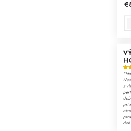
€
Jed
V
H
"Na
Neo
z vl
perf
dobr
pria
okam
prob
deň