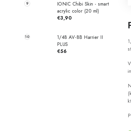
IONIC Chibi Skin - smart
acrylic color (20 ml)
€3,90
1/48 AV-8B Harrier II
1
PLUS
s
€56
V
i
N
(
k
P