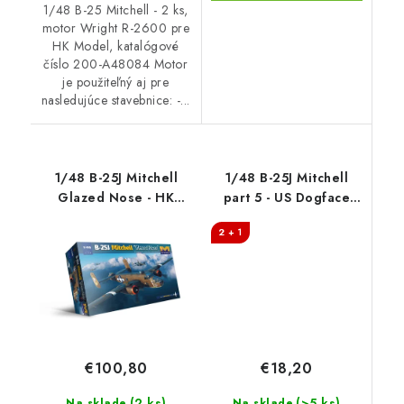
1/48 B-25 Mitchell - 2 ks,
motor Wright R-2600 pre
HK Model, katalógové
číslo 200-A48084 Motor
je použiteľný aj pre
nasledujúce stavebnice: -...
1/48 B-25J Mitchell
1/48 B-25J Mitchell
Glazed Nose - HK
part 5 - US Dogface
Models
Squadron, "Shirley
2 + 1
Ann" & "Tuff Stuff",
Mediterranean area
€18,20
€100,80
(>5 ks)
(2 ks)
Na sklade
Na sklade