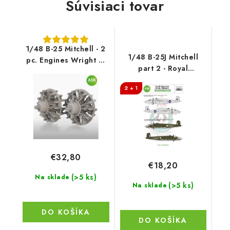
Súvisiaci tovar
1/48 B-25 Mitchell - 2
1/48 B-25J Mitchell
pc. Engines Wright R-
part 2 - Royal
2600 for HK Model,
Australian Air Force
Catalog number 200-
2 + 1
A48084
€32,80
€18,20
(>5 ks)
Na sklade
(>5 ks)
Na sklade
DO KOŠÍKA
DO KOŠÍKA