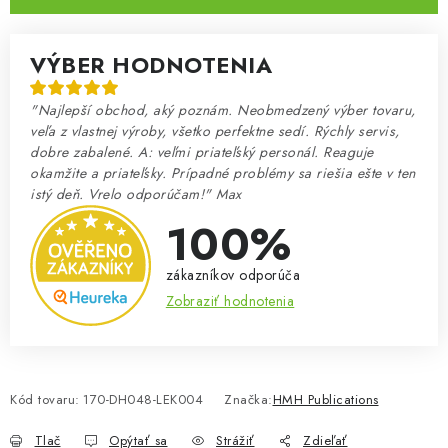
VÝBER HODNOTENIA
"Najlepší obchod, aký poznám. Neobmedzený výber tovaru,
veľa z vlastnej výroby, všetko perfektne sedí. Rýchly servis,
dobre zabalené. A: veľmi priateľský personál. Reaguje
okamžite a priateľsky. Prípadné problémy sa riešia ešte v ten
istý deň. Vrelo odporúčam!" Max
100%
zákazníkov odporúča
Zobraziť hodnotenia
Kód tovaru:
170-DH048-LEK004
Značka:
HMH Publications
Tlač
Opýtať sa
Strážiť
Zdieľať