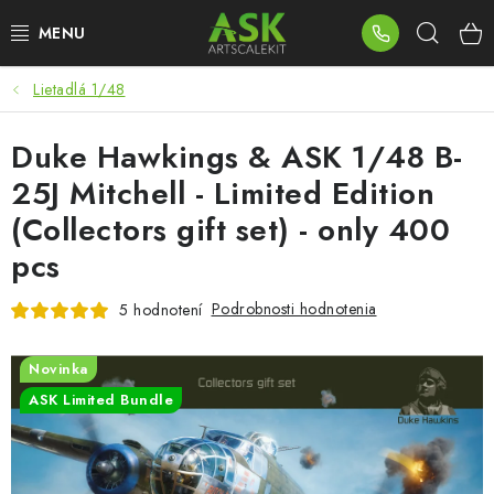
Prejsť
Hľad
na
obsah
Lietadlá 1/48
BLOG
Duke Hawkings & ASK 1/48 B-
SUMMER DAYS
25J Mitchell - Limited Edition
WARHAMMER
(Collectors gift set) - only 400
pcs
ASK PRODUKTY
Podrobnosti hodnotenia
5 hodnotení
NOVINKY
Novinka
PLASTOVÉ MODELY
ASK Limited Bundle
PRÍSLUŠENSTVO