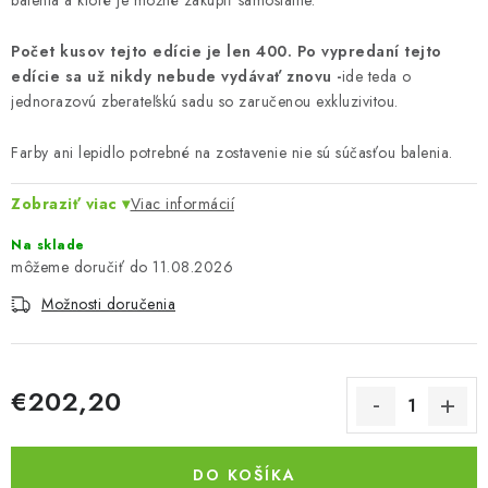
balenia a ktoré je možné zakúpiť samostatne.
Počet kusov tejto edície je len 400. Po vypredaní tejto
edície sa už nikdy nebude vydávať znovu -
ide teda o
jednorazovú zberateľskú sadu so zaručenou exkluzivitou.
Farby ani lepidlo potrebné na zostavenie nie sú súčasťou balenia.
Zobraziť viac
Viac informácií
Na sklade
11.08.2026
Možnosti doručenia
€202,20
Jednotková cena:
DO KOŠÍKA