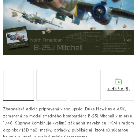
FARBY & POMÔCKY
PUBLIKÁCIE
SKY RIDERS COFFEE
VOUCHERS
PREDÁVANÉ ZNAČKY
O Nás
Moja objednávka
Kontakty
Preprava a platba
+ ďalšie (8)
Podmienky a pravidlá
Zásady ochrany osobných údajov
Postup pri podávaní sťažností
Veľkoobchod
Zberateľská edícia pripravená v spolupráci Duke Hawkins a ASK,
Prevodník modelárskych farieb
Modelársky slovník Art Scale
zameraná na model stredného bombardéra B-25J Mitchell v mierke
FAQ
Výstavy 2026
1/48. Súprava kombinuje kvalitnú základnú stavebnicu HKM s radom
doplnkov (3D tlač, masky, obtlačky, publikácie), ktoré sú súčasťou