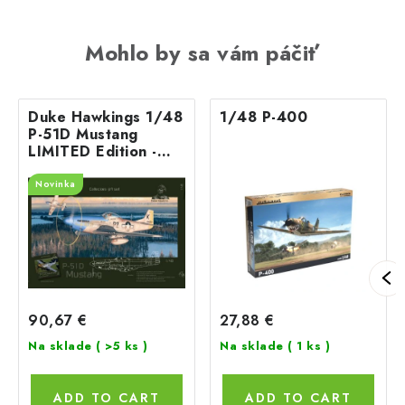
Mohlo by sa vám páčiť
Duke Hawkings 1/48
1/48 P-400
P-51D Mustang
LIMITED Edition -
only 400 pc.
Novinka
90,67 €
27,88 €
Na sklade
( >5 ks )
Na sklade
( 1 ks )
ADD TO CART
ADD TO CART