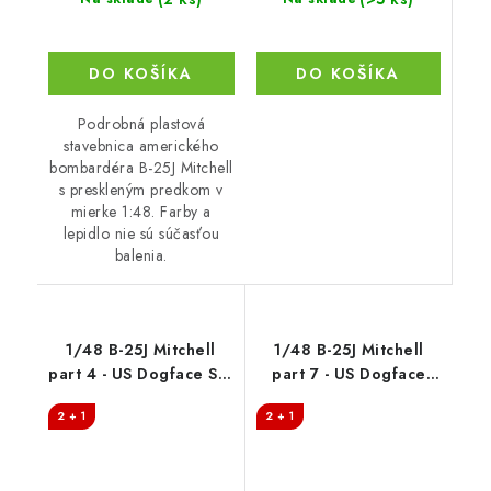
DO KOŠÍKA
DO KOŠÍKA
Podrobná plastová
stavebnica amerického
bombardéra B-25J Mitchell
s preskleným predkom v
mierke 1:48. Farby a
lepidlo nie sú súčasťou
balenia.
1/48 B-25J Mitchell
1/48 B-25J Mitchell
part 4 - US Dogface Sq.
part 7 - US Dogface
"Super Unit Ration K",
Squadron, "Yahoudi",
2 + 1
2 + 1
Mediterranean a.
Mediterranean area