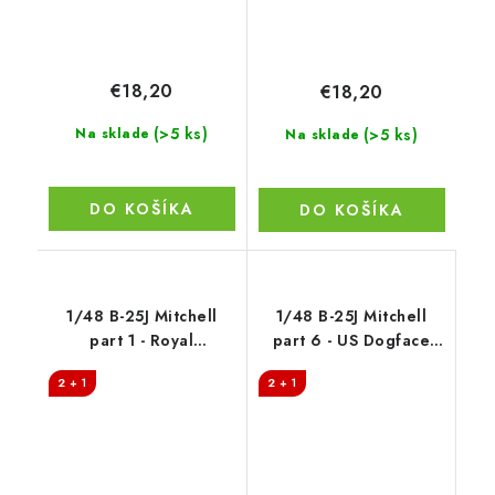
€18,20
€18,20
(>5 ks)
(>5 ks)
Na sklade
Na sklade
DO KOŠÍKA
DO KOŠÍKA
1/48 B-25J Mitchell
1/48 B-25J Mitchell
part 1 - Royal
part 6 - US Dogface
Australian Air Force
Squadron "Watch
2 + 1
2 + 1
Copier" & "Willie",
Mediterranean area