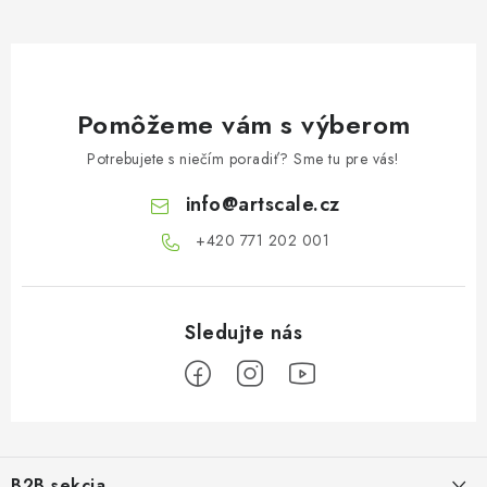
Pomôžeme vám s výberom
Potrebujete s niečím poradiť? Sme tu pre vás!
info
@
artscale.cz
+420 771 202 001​
Z
á
B2B sekcia