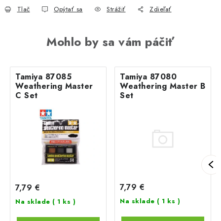
Tlač
Opýtať sa
Strážiť
Zdieľať
Mohlo by sa vám páčiť
Tamiya 87085
Tamiya 87080
Weathering Master
Weathering Master B
C Set
Set
7,79 €
7,79 €
Na sklade
( 1 ks )
Na sklade
( 1 ks )