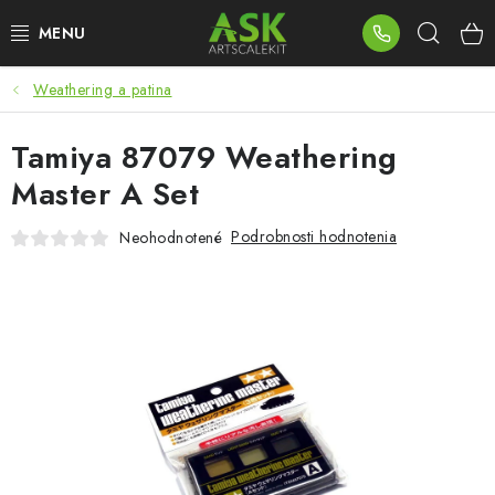
Prejsť
Hľad
na
obsah
Weathering a patina
BLOG
Tamiya 87079 Weathering
SUMMER DAYS
Master A Set
WARHAMMER
Podrobnosti hodnotenia
Neohodnotené
ASK PRODUKTY
NOVINKY
PLASTOVÉ MODELY
PRÍSLUŠENSTVO