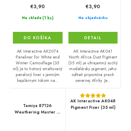
€3,90
€3,90
(1 ks)
Na objednávku
Na sklade
DETAIL
DO KOŠÍKA
AK Interactive AK041
AK Interactive AK2074
North Africa Dust Pigment
Paneliner for White and
(35 ml) je ultrajemný suchý
Winter Camouflage (35
modelársky pigment; jeho
ml) Je to hotový smaltovaný
odtieň pripomína prach
panelový liner s jemným
severnej Afriky. Je...
kapilárnym tokom na...
AK Interactive AK048
Tamiya 87126
Pigment Fixer (35 ml)
Weathering Master G
Figures I