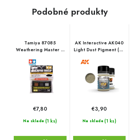
Podobné produkty
Tamiya 87085
AK Interactive AK040
Weathering Master C
Light Dust Pigment (35
Set
ml)
€7,80
€3,90
(1 ks)
(1 ks)
Na sklade
Na sklade