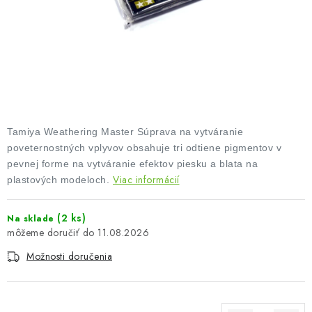
FARBY & POMÔCKY
PUBLIKÁCIE
SKY RIDERS COFFEE
VOUCHERS
Tamiya Weathering Master Súprava na vytváranie
PREDÁVANÉ ZNAČKY
poveternostných vplyvov obsahuje tri odtiene pigmentov v
pevnej forme na vytváranie efektov piesku a blata na
Viac informácií
plastových modeloch.
O Nás
Moja objednávka
Kontakty
Preprava a platba
Podmienky a pravidlá
Zásady ochrany osobných údajov
(2 ks)
Na sklade
Postup pri podávaní sťažností
Veľkoobchod
11.08.2026
Prevodník modelárskych farieb
Modelársky slovník Art Scale
Možnosti doručenia
FAQ
Výstavy 2026