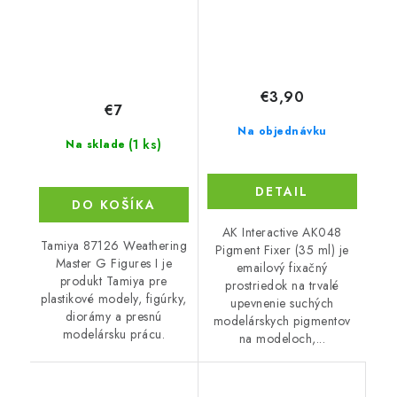
€3,90
€7
Na objednávku
(1 ks)
Na sklade
DETAIL
DO KOŠÍKA
AK Interactive AK048
Tamiya 87126 Weathering
Pigment Fixer (35 ml) je
Master G Figures I je
emailový fixačný
produkt Tamiya pre
prostriedok na trvalé
plastikové modely, figúrky,
upevnenie suchých
diorámy a presnú
modelárskych pigmentov
modelársku prácu.
na modeloch,...