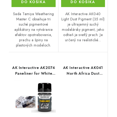
DO KOŠÍKA
DO KOŠÍKA
Sada Tamiya Weathering
AK Interactive AK040
Master C obsahuje tri
Light Dust Pigment (35 ml)
suché pigmentové
je ultrajemný suchý
aplikátory na vytváranie
modelársky pigment; jeho
efektov opotrebovania,
odtieň je svetlý prach. Je
prachu a špiny na
určený na realistické...
plastových modeloch.
AK Interactive AK2074
AK Interactive AK041
Paneliner for White
North Africa Dust
and Winter
Pigment (35 ml)
Camouflage (35 ml)