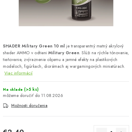
FARBY & POMÔCKY
PUBLIKÁCIE
SKY RIDERS COFFEE
SHADER Military Green 10 ml
je transparentný matný akrylový
VOUCHERS
shader AMMO v odtieni
Military Green
. Slúži na rýchle tónovanie,
tieňovanie, zvýraznenie objemu a jemné efekty na plastikových
PREDÁVANÉ ZNAČKY
modeloch, figúrkach, diorámach aj wargamingových miniatúrach.
Viac informácií
O Nás
Moja objednávka
Kontakty
Preprava a platba
Podmienky a pravidlá
Zásady ochrany osobných údajov
(>5 ks)
Na sklade
11.08.2026
Postup pri podávaní sťažností
Veľkoobchod
Možnosti doručenia
Prevodník modelárskych farieb
Modelársky slovník Art Scale
FAQ
Výstavy 2026
€2,40