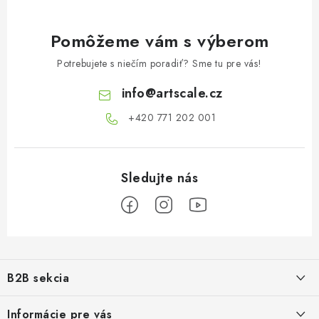
Pomôžeme vám s výberom
Potrebujete s niečím poradiť? Sme tu pre vás!
info
@
artscale.cz
+420 771 202 001​
Z
á
B2B sekcia
p
ä
Naším cieľom je 100% orientácia na potreby obchodných partnerov,
Informácie pre vás
poskytovanie vhodných služieb a servisu