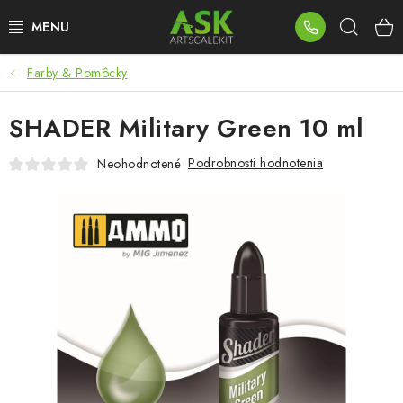
Prejsť
Hľad
na
obsah
Farby & Pomôcky
BLOG
SHADER Military Green 10 ml
SUMMER DAYS
Podrobnosti hodnotenia
Neohodnotené
WARHAMMER
ASK PRODUKTY
NOVINKY
PLASTOVÉ MODELY
PRÍSLUŠENSTVO