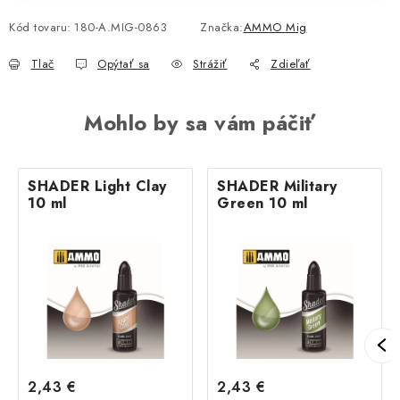
Kód tovaru:
180-A.MIG-0863
Značka:
AMMO Mig
Tlač
Opýtať sa
Strážiť
Zdieľať
Mohlo by sa vám páčiť
SHADER Light Clay
SHADER Military
10 ml
Green 10 ml
2,43 €
2,43 €