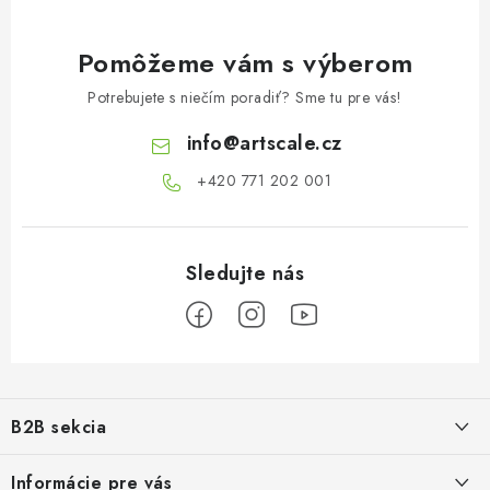
Pomôžeme vám s výberom
Potrebujete s niečím poradiť? Sme tu pre vás!
info
@
artscale.cz
+420 771 202 001​
Z
á
B2B sekcia
p
ä
Naším cieľom je 100% orientácia na potreby obchodných partnerov,
Informácie pre vás
poskytovanie vhodných služieb a servisu