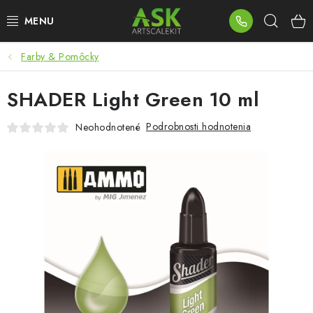
Prejsť
Hľad
na
obsah
Farby & Pomôcky
BLOG
SHADER Light Green 10 ml
SUMMER DAYS
Podrobnosti hodnotenia
Neohodnotené
WARHAMMER
ASK PRODUKTY
NOVINKY
PLASTOVÉ MODELY
PRÍSLUŠENSTVO