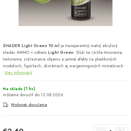
FARBY & POMÔCKY
PUBLIKÁCIE
SKY RIDERS COFFEE
SHADER Light Green 10 ml
je transparentný matný akrylový
VOUCHERS
shader AMMO v odtieni
Light Green
. Slúži na rýchle tónovanie,
tieňovanie, zvýraznenie objemu a jemné efekty na plastikových
PREDÁVANÉ ZNAČKY
modeloch, figúrkach, diorámach aj wargamingových miniatúrach.
Viac informácií
O Nás
Moja objednávka
Kontakty
Preprava a platba
Podmienky a pravidlá
Zásady ochrany osobných údajov
(1 ks)
Na sklade
12.08.2026
Postup pri podávaní sťažností
Veľkoobchod
Možnosti doručenia
Prevodník modelárskych farieb
Modelársky slovník Art Scale
FAQ
Výstavy 2026
€2,60