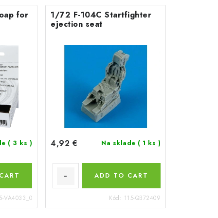
oap for
1/72 F-104C Startfighter
ejection seat
4,92 €
de
( 3 ks )
Na sklade
( 1 ks )
 CART
ADD TO CART
5-VA4033_0
Kód:
115-QB72409