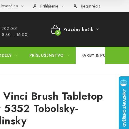
lovenčina
ajov
Postup pri podávaní sťažností
Veľkoobchod
Prevodn
Prihlásenie
Registrácia
 202 001​
Prázdny košík
: 8:30 – 16:00)
NÁKUPNÝ
KOŠÍK
ODELY
PRÍSLUŠENSTVO
FARBY & POMÔCKY
 Vinci Brush Tabletop
t 5352 Tobolsky-
linsky