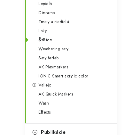
Lepidlá
Diorama
Tmely a riedidlá
Laky
Štětce
Weathering sety
Sety farieb
AK Playmarkers
IONIC Smart acrylic color
Vallejo
AK Quick Markers
Wash
Effects
Publikácie