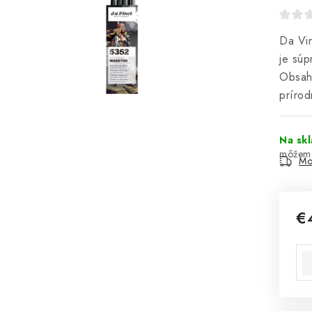
Da Vin
je súp
Obsahu
prírod
Na sk
Mo
€
Jed