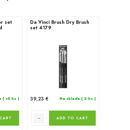
or set
Da Vinci Brush Dry Brush
d
set 4179
39,23 €
de
( >5 ks )
Na sklade
( 2 ks )
 CART
ADD TO CART