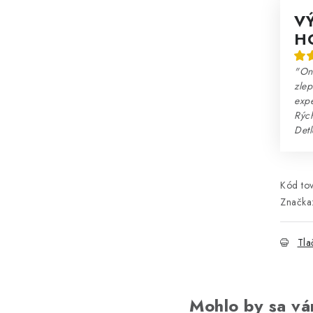
V
H
"Onl
zlep
expe
Rých
Detl
Kód tov
Značka
Tla
Mohlo by sa vá