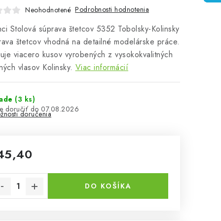
Podrobnosti hodnotenia
Neohodnotené
ci Stolová súprava štetcov 5352 Tobolsky-Kolinsky
rava štetcov vhodná na detailné modelárske práce.
je viacero kusov vyrobených z vysokokvalitných
ných vlasov Kolinsky.
Viac informácií
lade
(3 ks)
07.08.2026
žnosti doručenia
45,40
notková cena:
DO KOŠÍKA