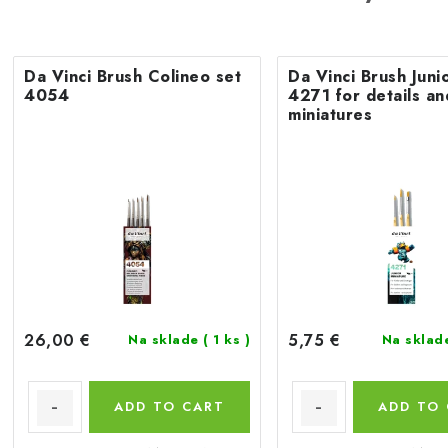
Da Vinci Brush Colineo set
Da Vinci Brush Juni
4054
4271 for details an
miniatures
26,00 €
5,75 €
Na sklade
( 1 ks )
Na skla
ADD TO CART
ADD TO