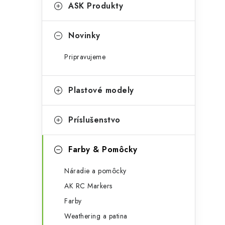
g
ASK Produkty
ý
ó
p
r
Novinky
a
i
Pripravujeme
e
n
e
Plastové modely
l
Príslušenstvo
Farby & Pomôcky
Náradie a pomôcky
AK RC Markers
Farby
Weathering a patina