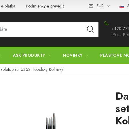
EUR
S
 a platba
Podmienky a pravidlá
Zásady ochrany osobných úd
+420 771
(Po – Pia
ASK PRODUKTY
NOVINKY
PLASTOVÉ M
abletop set 5352 Tobolsky-Kolinsky
Da
se
Ko