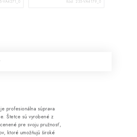
5-VA4271_0
Kód:
235-VA4179_0
je profesionálna súprava
ce. Štetce sú vyrobené z
ú cenené pre svoju pružnosť,
ov, ktoré umožňujú široké