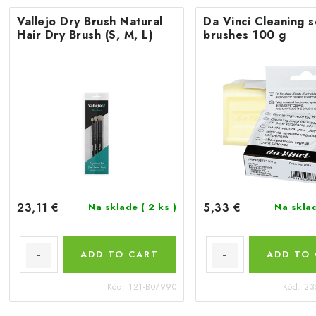
Vallejo Dry Brush Natural
Da Vinci Cleaning s
Hair Dry Brush (S, M, L)
brushes 100 g
23,11 €
5,33 €
Na sklade
( 2 ks )
Na skla
ADD TO CART
ADD TO
Kód:
121-B07990
Kód:
23