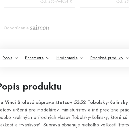
Kód:
235-VA4054_0
Kód:
23
Odporúčanie
Popis
Parametre
Hodnotenie
Podobné produkty
Popis produktu
a Vinci Stolová súprava štetcov 5352 Tobolsky-Kolinsky
tetcov určená pre modelárov, miniaturistov a iné precízne prá
ysoko kvalitných prírodných vlasov Tobolsky-Kolinsky, ktoré s
äkkosť a trvanlivosť. Súprava obsahuje niekoľko veľkostí štetc