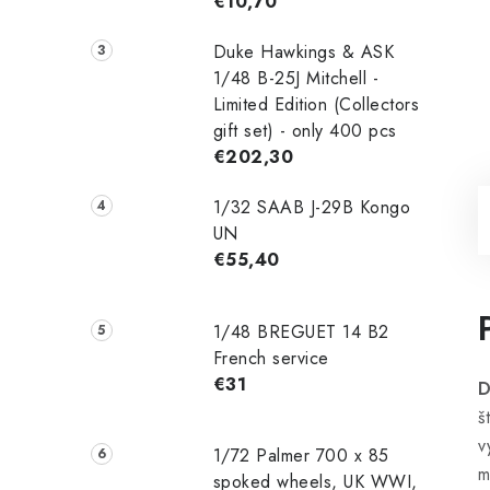
€10,70
Duke Hawkings & ASK
1/48 B-25J Mitchell -
Limited Edition (Collectors
gift set) - only 400 pcs
€202,30
1/32 SAAB J-29B Kongo
UN
€55,40
1/48 ‌‌BREGUET 14 B2
French service
€31
D
š
v
1/72 Palmer 700 x 85
m
spoked wheels, UK WWI,