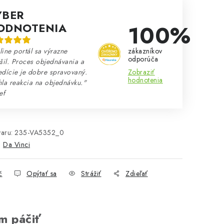
ÝBER
100%
ODNOTENIA
zákazníkov
ine portál sa výrazne
odporúča
šil. Proces objednávania a
Zobraziť
dície je dobre spravovaný.
hodnotenia
la reakcia na objednávku."
ef
aru:
235-VA5352_0
:
Da Vinci
č
Opýtať sa
Strážiť
Zdieľať
m páčiť