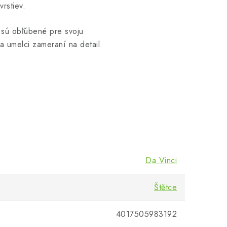
vrstiev.
 sú obľúbené pre svoju
a umelci zameraní na detail.
Da Vinci
Štětce
4017505983192