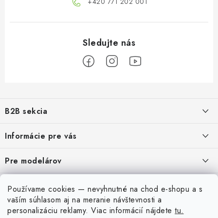
+420 771 202 001​
Z
á
B2B sekcia
p
ä
Naším cieľom je 100% orientácia na potreby obchodných partnerov,
Informácie pre vás
poskytovanie vhodných služieb a servisu
t
i
O Nás
Pre modelárov
REGISTRÁCIA
e
Moja objednávka
Prevodník modelárskych farieb
Môj účet
Používame cookies — nevyhnutné na chod e-shopu a s
Kontakty
Modelársky slovník Art Scale
vaším súhlasom aj na meranie návštevnosti a
Prihlásiť sa
personalizáciu reklamy.
Viac informácií nájdete
tu.
Preprava a platba
FAQ