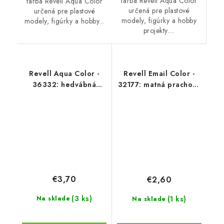
farba Revell Aqua Color
farba Revell Aqua Color
určená pre plastové
určená pre plastové
modely, figúrky a hobby
modely, figúrky a hobby...
projekty....
Revell Aqua Color -
Revell Email Color -
36332: hedvábná
32177: matná prachově
světle červená
šedá (dust grey mat)
(luminous red silk)
€3,70
€2,60
(3 ks)
(1 ks)
Na sklade
Na sklade