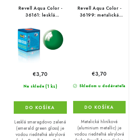
Revell Aqua Color -
Revell Aqua Color -
36161: lesklá
36199: metalická
smaragdově zelená
hliníková (aluminium
(emerald green gloss)
metallic)
€3,70
€3,70
(1 ks)
Skladom u dodávateľa
Na sklade
DO KOŠÍKA
DO KOŠÍKA
Metalická hliníková
Lesklá smaragdovo zelená
(aluminium metallic) je
(emerald green gloss) je
vodou riediteľná akrylová
vodou riediteľná akrylová