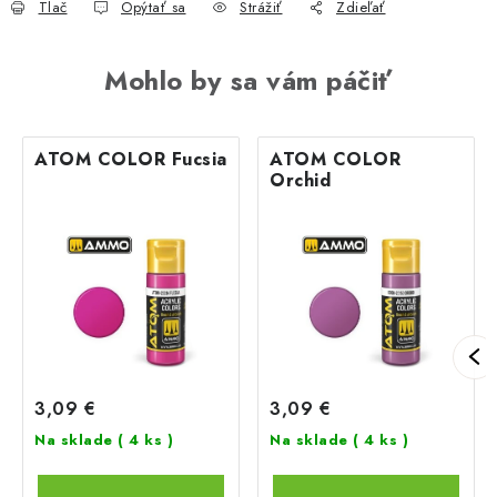
Tlač
Opýtať sa
Strážiť
Zdieľať
Mohlo by sa vám páčiť
ATOM COLOR Fucsia
ATOM COLOR
Orchid
3,09 €
3,09 €
Na sklade
( 4 ks )
Na sklade
( 4 ks )