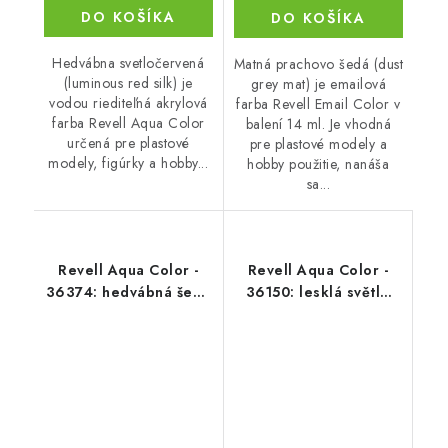
DO KOŠÍKA
DO KOŠÍKA
Hedvábna svetločervená
Matná prachovo šedá (dust
(luminous red silk) je
grey mat) je emailová
vodou riediteľná akrylová
farba Revell Email Color v
farba Revell Aqua Color
balení 14 ml. Je vhodná
určená pre plastové
pre plastové modely a
modely, figúrky a hobby...
hobby použitie, nanáša
sa...
Revell Aqua Color -
Revell Aqua Color -
36374: hedvábná šedá
36150: lesklá světle
(grey silk)
modrá (light blue
gloss)