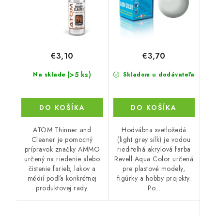
€3,10
€3,70
(>5 ks)
Na sklade
Skladom u dodávateľa
DO KOŠÍKA
DO KOŠÍKA
ATOM Thinner and
Hodvábna svetlošedá
Cleaner je pomocný
(light grey silk) je vodou
prípravok značky AMMO
riediteľná akrylová farba
určený na riedenie alebo
Revell Aqua Color určená
čistenie farieb, lakov a
pre plastové modely,
médií podľa konkrétnej
figúrky a hobby projekty.
produktovej rady.
Po...