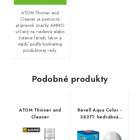
ATOM Thinner and
Cleaner je pomocný
prípravok značky AMMO
určený na riedenie alebo
čistenie farieb, lakov a
médií podľa konkrétnej
produktovej rady.
Podobné produkty
ATOM Thinner and
Revell Aqua Color -
Cleaner
36371: hedvábná
světle šedá (light grey
silk)