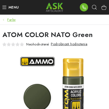
Prejsť
Hľad
na
obsah
Farby
BLOG
ATOM COLOR NATO Green
SUMMER DAYS
Podrobnosti hodnotenia
Neohodnotené
WARHAMMER
ASK PRODUKTY
NOVINKY
PLASTOVÉ MODELY
PRÍSLUŠENSTVO