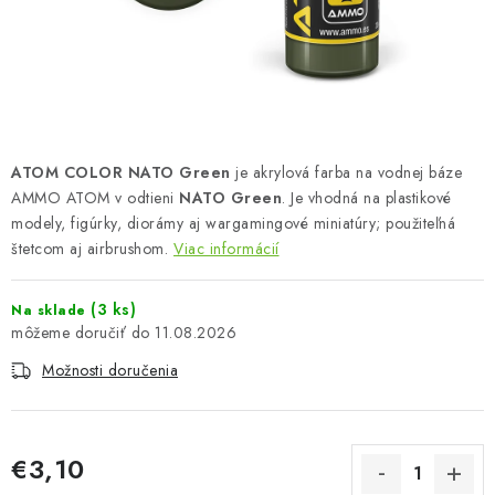
FARBY & POMÔCKY
PUBLIKÁCIE
SKY RIDERS COFFEE
ATOM COLOR NATO Green
je akrylová farba na vodnej báze
VOUCHERS
AMMO ATOM v odtieni
NATO Green
. Je vhodná na plastikové
modely, figúrky, diorámy aj wargamingové miniatúry; použiteľná
PREDÁVANÉ ZNAČKY
štetcom aj airbrushom.
Viac informácií
O Nás
Moja objednávka
Kontakty
Preprava a platba
(3 ks)
Na sklade
Podmienky a pravidlá
Zásady ochrany osobných údajov
11.08.2026
Postup pri podávaní sťažností
Veľkoobchod
Možnosti doručenia
Prevodník modelárskych farieb
Modelársky slovník Art Scale
FAQ
Výstavy 2026
€3,10