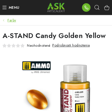
Prejsť
Hľad
na
obsah
Farby
BLOG
A-STAND Candy Golden Yellow
SUMMER DAYS
Podrobnosti hodnotenia
Neohodnotené
WARHAMMER
ASK PRODUKTY
NOVINKY
PLASTOVÉ MODELY
PRÍSLUŠENSTVO