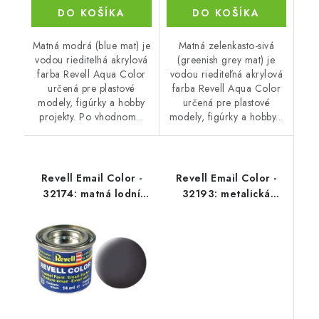
DO KOŠÍKA
DO KOŠÍKA
Matná modrá (blue mat) je
Matná zelenkasto-sivá
vodou riediteľná akrylová
(greenish grey mat) je
farba Revell Aqua Color
vodou riediteľná akrylová
určená pre plastové
farba Revell Aqua Color
modely, figúrky a hobby
určená pre plastové
projekty. Po vhodnom...
modely, figúrky a hobby...
Revell Email Color -
Revell Email Color -
32174: matná lodní
32193: metalická
šedá (gunship-grey mat
měděná (copper
USAF)
metallic)