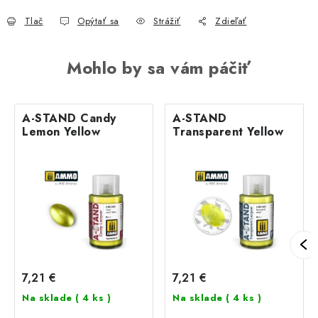
Tlač
Opýtať sa
Strážiť
Zdieľať
Mohlo by sa vám páčiť
A-STAND Candy
A-STAND
Lemon Yellow
Transparent Yellow
7,21 €
7,21 €
Na sklade
( 4 ks )
Na sklade
( 4 ks )