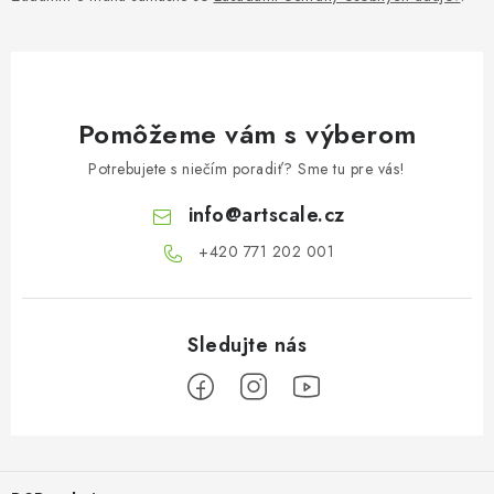
Pomôžeme vám s výberom
Potrebujete s niečím poradiť? Sme tu pre vás!
info
@
artscale.cz
+420 771 202 001​
Z
á