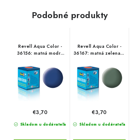
Podobné produkty
Revell Aqua Color -
Revell Aqua Color -
36156: matná modrá
36167: matná zelenavě
(blue mat)
šedá (greenish grey
mat)
€3,70
€3,70
Skladom u dodávateľa
Skladom u dodávateľa