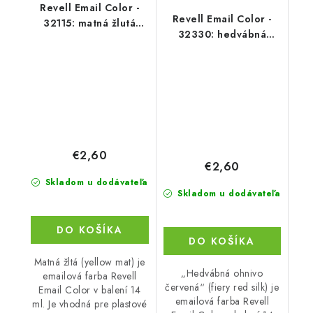
Revell Email Color -
Revell Email Color -
32115: matná žlutá
32330: hedvábná
(yellow mat)
ohnivě rudá (fiery red
silk)
€2,60
€2,60
Skladom u dodávateľa
Skladom u dodávateľa
DO KOŠÍKA
DO KOŠÍKA
Matná žltá (yellow mat) je
„Hedvábná ohnivo
emailová farba Revell
červená“ (fiery red silk) je
Email Color v balení 14
emailová farba Revell
ml. Je vhodná pre plastové