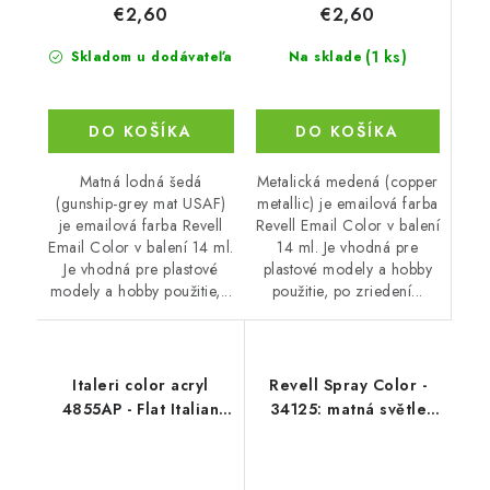
€2,60
€2,60
(1 ks)
Na sklade
Skladom u dodávateľa
DO KOŠÍKA
DO KOŠÍKA
Metalická medená (copper
Matná lodná šedá
metallic) je emailová farba
(gunship-grey mat USAF)
Revell Email Color v balení
je emailová farba Revell
14 ml. Je vhodná pre
Email Color v balení 14 ml.
plastové modely a hobby
Je vhodná pre plastové
použitie, po zriedení...
modely a hobby použitie,...
Italeri color acryl
Revell Spray Color -
4855AP - Flat Italian
34125: matná světle
Interior Green 20ml
oranžová (luminous
orange mat)