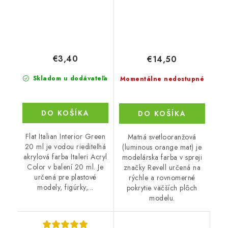
€3,40
€14,50
Skladom u dodávateľa
Momentálne nedostupné
DO KOŠÍKA
DO KOŠÍKA
Flat Italian Interior Green
Matná svetlooranžová
20 ml je vodou riediteľná
(luminous orange mat) je
akrylová farba Italeri Acryl
modelárska farba v spreji
Color v balení 20 ml. Je
značky Revell určená na
určená pre plastové
rýchle a rovnomerné
modely, figúrky,...
pokrytie väčších plôch
modelu.