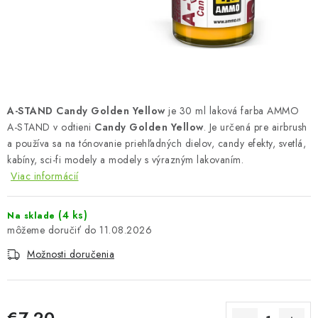
FARBY & POMÔCKY
PUBLIKÁCIE
SKY RIDERS COFFEE
A-STAND Candy Golden Yellow
je 30 ml laková farba AMMO
VOUCHERS
A-STAND v odtieni
Candy Golden Yellow
. Je určená pre airbrush
a používa sa na tónovanie priehľadných dielov, candy efekty, svetlá,
PREDÁVANÉ ZNAČKY
kabíny, sci-fi modely a modely s výrazným lakovaním.
Viac informácií
O Nás
Moja objednávka
Kontakty
Preprava a platba
Podmienky a pravidlá
Zásady ochrany osobných údajov
(4 ks)
Na sklade
11.08.2026
Postup pri podávaní sťažností
Veľkoobchod
Možnosti doručenia
Prevodník modelárskych farieb
Modelársky slovník Art Scale
FAQ
Výstavy 2026
€7,20