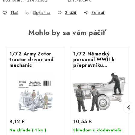
Kód tovaru:
129-F72382
Značka:
CMK
Tlač
Opýtať sa
Strážiť
Zdieľať
Mohlo by sa vám páčiť
1/72 Army Zetor
1/72 Německý
tractor driver and
personál WWII k
mechanic
přepravníku
Meillerwa
10,55 €
8,12 €
Skladom u dodávateľa
Na sklade
( 1 ks )