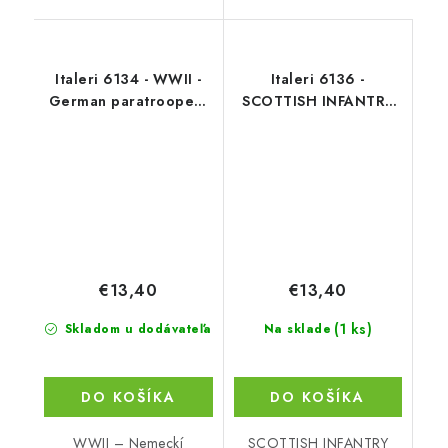
Italeri 6134 - WWII -
Italeri 6136 -
German paratroopers
SCOTTISH INFANTRY
(tropical uniform)
(NAP.WARS) (1:72)
(1:72)
€13,40
€13,40
(1 ks)
Skladom u dodávateľa
Na sklade
DO KOŠÍKA
DO KOŠÍKA
WWII – Nemeckí
SCOTTISH INFANTRY