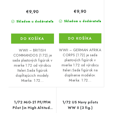
€9,90
€9,90
Skladom u dodávateľa
Skladom u dodávateľa
DO KOŠÍKA
DO KOŠÍKA
WWII – GERMAN AFRIKA
WWII – BRITISH
CORPS (1:72) je sada
COMMANDOS (1:72) je
plastových figúrok v
sada plastových figúrok v
mierke 1:72 od výrobcu
mierke 1:72 od výrobcu
Italeri.Sada figúrok na
Italeri.Sada figúrok
doplnenie modelov.
dopĺňajúcich modely.
Mierka: 1:72....
Mierka: 1:72....
1/72 MiG-21 PF/PFM
1/72 US Navy pilots
Pilot (in High Altitude
WW II (3 fig.)