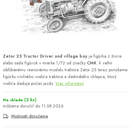
FARBY & POMÔCKY
PUBLIKÁCIE
SKY RIDERS COFFEE
VOUCHERS
Zetor 25 Tractor Driver and village boy
je figúrka z živice
PREDÁVANÉ ZNAČKY
alebo sada figúrok v mierke 1/72 od značky
CMK
. K veľmi
obľúbenému resinovému modelu traktora Zetor 25 teraz ponúkame
figúrku civilného vodiča traktora a dedinského chlapca, ktorý
O Nás
Moja objednávka
Kontakty
Preprava a platba
vodiča sleduje počas jazdy.
Viac informácií
Podmienky a pravidlá
Zásady ochrany osobných údajov
Postup pri podávaní sťažností
Veľkoobchod
(2 ks)
Na sklade
11.08.2026
Prevodník modelárskych farieb
Modelársky slovník Art Scale
FAQ
Výstavy 2026
Možnosti doručenia