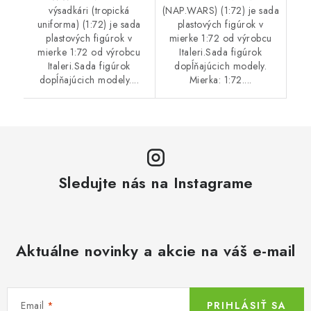
výsadkári (tropická
(NAP.WARS) (1:72) je sada
uniforma) (1:72) je sada
plastových figúrok v
plastových figúrok v
mierke 1:72 od výrobcu
mierke 1:72 od výrobcu
Italeri.Sada figúrok
Italeri.Sada figúrok
dopĺňajúcich modely.
dopĺňajúcich modely....
Mierka: 1:72....
Sledujte nás na Instagrame
Aktuálne novinky a akcie na váš e-mail
Email
PRIHLÁSIŤ SA