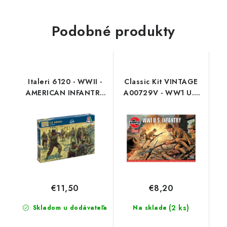
Podobné produkty
Italeri 6120 - WWII -
Classic Kit VINTAGE
AMERICAN INFANTRY
A00729V - WW1 U.S
(1:72)
Infantry‬‬‬ (1:76)
€11,50
€8,20
(2 ks)
Skladom u dodávateľa
Na sklade