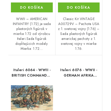
DO KOŠÍKA
DO KOŠÍKA
WWII – AMERICAN
Classic Kit VINTAGE
INFANTRY (1:72) je sada
A00729V – Pechota USA
plastových figúrok v
z 1. svetovej vojny (1:76) –
mierke 1:72 od výrobcu
Sada plastových figúrok
Italeri.Sada figúrok
americkej pechoty z 1.
dopĺňajúcich modely.
svetovej vojny v mierke
Mierka: 1:72....
1:76.
Italeri 6064 - WWII -
Italeri 6076 - WWII -
BRITISH COMMANDOS
GERMAN AFRIKA
(1:72)
CORPS (1:72)