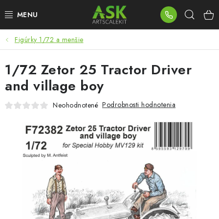
Prejsť
Hľad
na
obsah
Figúrky 1/72 a menšie
BLOG
1/72 Zetor 25 Tractor Driver
SUMMER DAYS
and village boy
WARHAMMER
Podrobnosti hodnotenia
Neohodnotené
ASK PRODUKTY
NOVINKY
PLASTOVÉ MODELY
PRÍSLUŠENSTVO