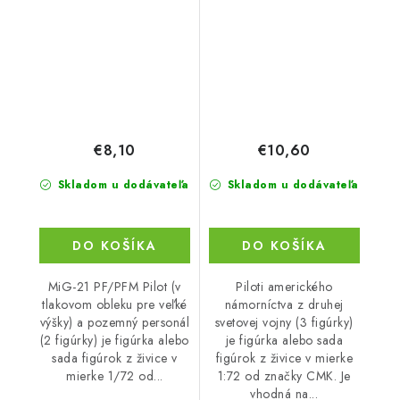
Pressure Suit) and
Ground Crew (2 fig.)
€8,10
€10,60
Skladom u dodávateľa
Skladom u dodávateľa
DO KOŠÍKA
DO KOŠÍKA
MiG-21 PF/PFM Pilot (v
Piloti amerického
tlakovom obleku pre veľké
námorníctva z druhej
výšky) a pozemný personál
svetovej vojny (3 figúrky)
(2 figúrky) je figúrka alebo
je figúrka alebo sada
sada figúrok z živice v
figúrok z živice v mierke
mierke 1/72 od...
1:72 od značky CMK. Je
vhodná na...