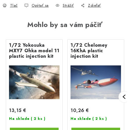
Tlač
Opýtať sa
Strážiť
Zdieľať
Mohlo by sa vám páčiť
1/72 Yokosuka
1/72 Chelomey
MXY7 Ohka model 11
16KhA plastic
plastic injection kit
injection kit
13,15 €
10,26 €
Na sklade
( 2 ks )
Na sklade
( 2 ks )