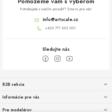
Pomôžeme vám s výberom
Potrebujete s niečím poradiť? Sme tu pre vás!
info
@
artscale.cz
+420 771 202 001​
Z
á
B2B sekcia
p
ä
Naším cieľom je 100% orientácia na potreby obchodných partnerov,
Informácie pre vás
poskytovanie vhodných služieb a servisu
t
i
O Nás
Pre modelárov