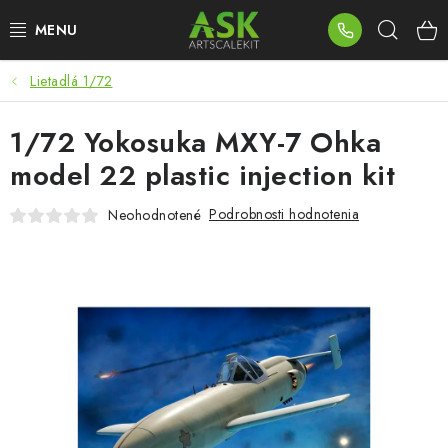
Prejsť
Hľad
na
obsah
Lietadlá 1/72
BLOG
1/72 Yokosuka MXY-7 Ohka
SUMMER DAYS
model 22 plastic injection kit
WARHAMMER
Podrobnosti hodnotenia
Neohodnotené
ASK PRODUKTY
NOVINKY
PLASTOVÉ MODELY
PRÍSLUŠENSTVO