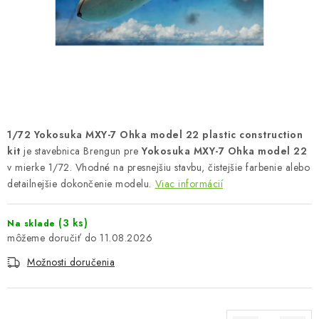
FARBY & POMÔCKY
PUBLIKÁCIE
SKY RIDERS COFFEE
VOUCHERS
1/72 Yokosuka MXY-7 Ohka model 22 plastic construction
PREDÁVANÉ ZNAČKY
kit
je stavebnica Brengun pre
Yokosuka MXY-7 Ohka model 22
v mierke 1/72. Vhodné na presnejšiu stavbu, čistejšie farbenie alebo
detailnejšie dokončenie modelu.
Viac informácií
O Nás
Moja objednávka
Kontakty
Preprava a platba
Podmienky a pravidlá
Zásady ochrany osobných údajov
(3 ks)
Na sklade
Postup pri podávaní sťažností
Veľkoobchod
11.08.2026
Prevodník modelárskych farieb
Modelársky slovník Art Scale
Možnosti doručenia
FAQ
Výstavy 2026