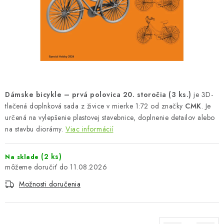
FARBY & POMÔCKY
PUBLIKÁCIE
SKY RIDERS COFFEE
VOUCHERS
Dámske bicykle – prvá polovica 20. storočia (3 ks.)
je 3D-
PREDÁVANÉ ZNAČKY
tlačená doplnková sada z živice v mierke 1:72 od značky
CMK
. Je
určená na vylepšenie plastovej stavebnice, doplnenie detailov alebo
na stavbu diorámy.
Viac informácií
O Nás
Moja objednávka
Kontakty
Preprava a platba
Podmienky a pravidlá
Zásady ochrany osobných údajov
(2 ks)
Na sklade
Postup pri podávaní sťažností
Veľkoobchod
11.08.2026
Prevodník modelárskych farieb
Modelársky slovník Art Scale
Možnosti doručenia
FAQ
Výstavy 2026