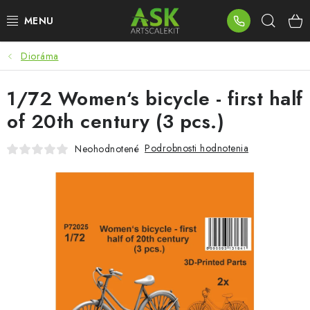
Prejsť
Hľad
na
obsah
Dioráma
BLOG
1/72 Women‘s bicycle - first half
SUMMER DAYS
of 20th century (3 pcs.)
WARHAMMER
Podrobnosti hodnotenia
Neohodnotené
ASK PRODUKTY
NOVINKY
PLASTOVÉ MODELY
PRÍSLUŠENSTVO