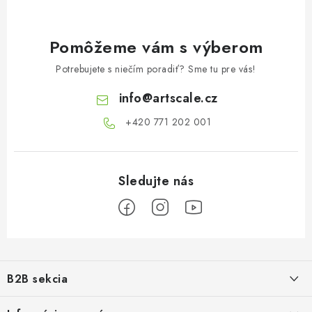
Pomôžeme vám s výberom
Potrebujete s niečím poradiť? Sme tu pre vás!
info
@
artscale.cz
+420 771 202 001​
Z
á
B2B sekcia
p
ä
Naším cieľom je 100% orientácia na potreby obchodných partnerov,