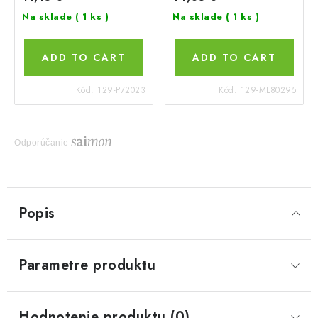
Na sklade
( 1 ks )
Na sklade
( 1 ks )
ADD TO CART
ADD TO CART
Kód:
129-P72023
Kód:
129-ML80295
Odporúčanie
Popis
Parametre produktu
Hodnotenie produktu (0)