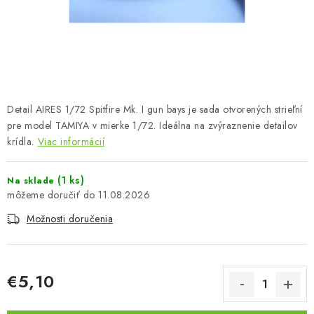
FARBY & POMÔCKY
PUBLIKÁCIE
SKY RIDERS COFFEE
Detail AIRES 1/72 Spitfire Mk. I gun bays je sada otvorených strieľní
VOUCHERS
pre model TAMIYA v mierke 1/72. Ideálna na zvýraznenie detailov
krídla.
Viac informácií
PREDÁVANÉ ZNAČKY
(1 ks)
Na sklade
O Nás
Moja objednávka
Kontakty
Preprava a platba
11.08.2026
Podmienky a pravidlá
Zásady ochrany osobných údajov
Možnosti doručenia
Postup pri podávaní sťažností
Veľkoobchod
Prevodník modelárskych farieb
Modelársky slovník Art Scale
FAQ
Výstavy 2026
€5,10
Jednotková cena: