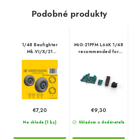
Podobné produkty
1/48 Beufighter
MiG-21PFM LööK 1/48
Mk.VI/X/21
recommended for
Mainwheels - Late
EDUARD
Wheel Disk /
Hexagonal Tread
Pattern
€7,20
€9,30
(1 ks)
Na sklade
Skladom u dodávateľa