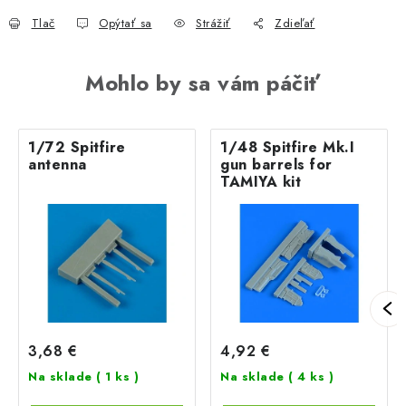
Tlač
Opýtať sa
Strážiť
Zdieľať
Mohlo by sa vám páčiť
1/72 Spitfire
1/48 Spitfire Mk.I
antenna
gun barrels for
TAMIYA kit
3,68 €
4,92 €
Na sklade
( 1 ks )
Na sklade
( 4 ks )