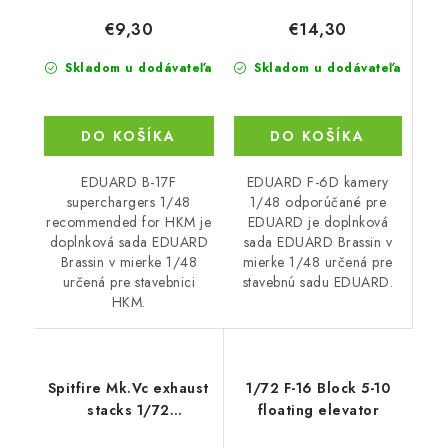
€14,30
€9,30
Skladom u dodávateľa
Skladom u dodávateľa
DO KOŠÍKA
DO KOŠÍKA
EDUARD F-6D kamery
EDUARD B-17F
1/48 odporúčané pre
superchargers 1/48
EDUARD je doplnková
recommended for HKM je
sada EDUARD Brassin v
doplnková sada EDUARD
mierke 1/48 určená pre
Brassin v mierke 1/48
stavebnú sadu EDUARD.
určená pre stavebnici
HKM.
Spitfire Mk.Vc exhaust
1/72 F-16 Block 5-10
stacks 1/72
floating elevator
recommended for