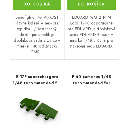
DO KOŠÍKA
DO KOŠÍKA
Beaufighter Mk.VI/X/21
EDUARD MiG-21PFM
Hlavné kolesá – neskorší
LööK 1/48 odporúčané
typ disku / šesťhranný
pre EDUARD je doplnková
dezén pneumatík je
sada EDUARD Brassin v
doplnková sada z živice v
mierke 1/48 určená pre
mierke 1:48 od značky
stavebnú sadu EDUARD.
CMK....
B-17F superchargers
F-6D cameras 1/48
1/48 recommended for
recommended for
HKM
EDUARD