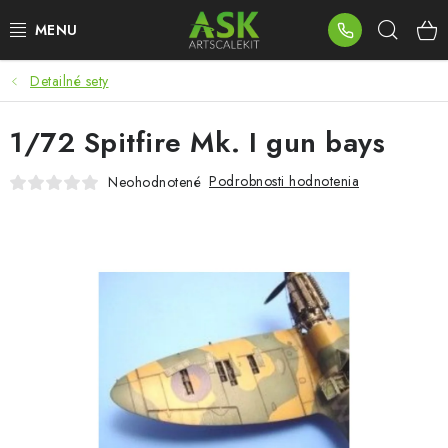
Prejsť
Hľad
na
obsah
Detailné sety
BLOG
1/72 Spitfire Mk. I gun bays
SUMMER DAYS
Podrobnosti hodnotenia
Neohodnotené
WARHAMMER
ASK PRODUKTY
NOVINKY
PLASTOVÉ MODELY
PRÍSLUŠENSTVO