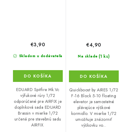
AIRFIX
€3,90
€4,90
(1 ks)
Skladom u dodávateľa
Na sklade
DO KOŠÍKA
DO KOŠÍKA
EDUARD Spitfire Mk.Vc
Quickboost by AIRES 1/72
výfukové rúry 1/72
F-16 Block 5-10 floating
odporúčané pre AIRFIX je
elevator je samostatné
doplnková sada EDUARD
plávajúce výškové
Brassin v mierke 1/72
kormidlo. V mierke 1/72
určená pre stavebnú sadu
umožňuje znázorniť
AIRFIX.
výškovku vo...