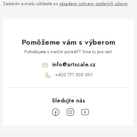
Zadaním e-mailu súhlasíte so
zásadami ochrany osobných údajov
.
Pomôžeme vám s výberom
Potrebujete s niečím poradiť? Sme tu pre vás!
info
@
artscale.cz
+420 771 202 001​
Z