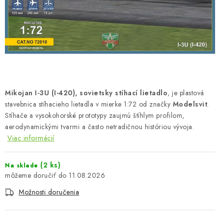
FARBY & POMÔCKY
PUBLIKÁCIE
SKY RIDERS COFFEE
VOUCHERS
Mikojan I-3U (I-420), sovietsky stíhací lietadlo
, je plastová
PREDÁVANÉ ZNAČKY
stavebnica stíhacieho lietadla v mierke 1:72 od značky
Modelsvit
.
Stíhače a vysokohorské prototypy zaujmú štíhlym profilom,
aerodynamickými tvarmi a často netradičnou históriou vývoja.
O Nás
Moja objednávka
Kontakty
Preprava a platba
Viac informácií
Podmienky a pravidlá
Zásady ochrany osobných údajov
Postup pri podávaní sťažností
Veľkoobchod
(2 ks)
Na sklade
11.08.2026
Prevodník modelárskych farieb
Modelársky slovník Art Scale
FAQ
Výstavy 2026
Možnosti doručenia