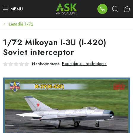
Prejsť
Hľad
na
obsah
Lietadlá 1/72
BLOG
1/72 Mikoyan I-3U (I-420)
SUMMER DAYS
Soviet interceptor
WARHAMMER
Podrobnosti hodnotenia
Neohodnotené
ASK PRODUKTY
NOVINKY
PLASTOVÉ MODELY
PRÍSLUŠENSTVO