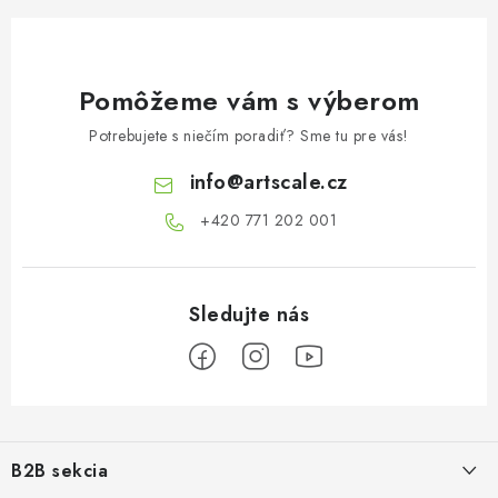
Pomôžeme vám s výberom
Potrebujete s niečím poradiť? Sme tu pre vás!
info
@
artscale.cz
+420 771 202 001​
Z
á
B2B sekcia
p