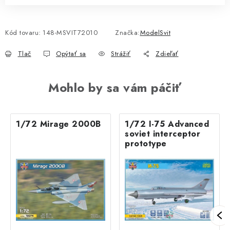
Kód tovaru:
148-MSVIT72010
Značka:
ModelSvit
Tlač
Opýtať sa
Strážiť
Zdieľať
Mohlo by sa vám páčiť
1/72 Mirage 2000B
1/72 I-75 Advanced
soviet interceptor
prototype