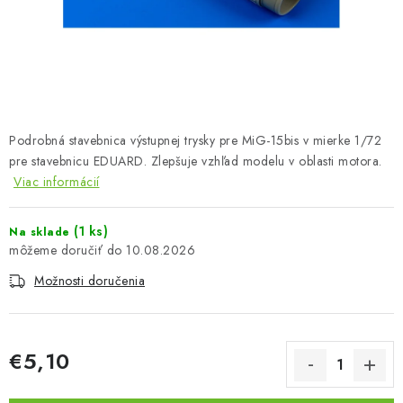
FARBY & POMÔCKY
PUBLIKÁCIE
SKY RIDERS COFFEE
Podrobná stavebnica výstupnej trysky pre MiG-15bis v mierke 1/72
VOUCHERS
pre stavebnicu EDUARD. Zlepšuje vzhľad modelu v oblasti motora.
Viac informácií
PREDÁVANÉ ZNAČKY
(1 ks)
Na sklade
O Nás
Moja objednávka
Kontakty
Preprava a platba
10.08.2026
Podmienky a pravidlá
Zásady ochrany osobných údajov
Možnosti doručenia
Postup pri podávaní sťažností
Veľkoobchod
Prevodník modelárskych farieb
Modelársky slovník Art Scale
FAQ
Výstavy 2026
€5,10
Jednotková cena: