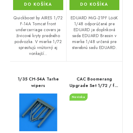
DO KOŠÍKA
DO KOŠÍKA
Quickboost by AIRES 1/72
EDUARD MiG-21PF LööK
F-14A Tomcat front
1/48 odporúčané pre
undercarriage covers je
EDUARD je doplnková
živicové kryty predného
sada EDUARD Brassin v
podvozka. V mierke 1/72
mierke 1/48 určená pre
spresňujú vnútorný aj
stavebnú sadu EDUARD.
vonkajší...
1/35 CH-54A Tarhe
CAC Boomerang
wipers
Upgrade Set 1/72 / for
Special Hobby kits
Novinka