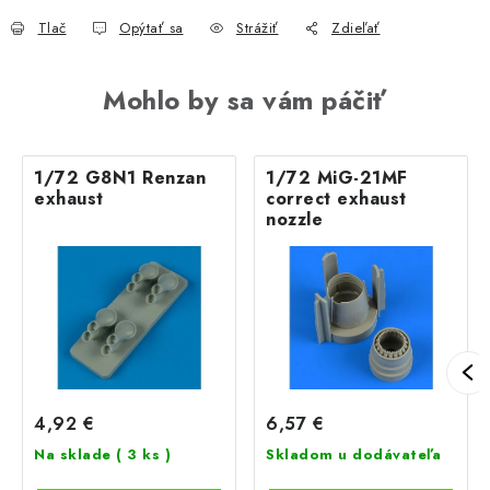
Tlač
Opýtať sa
Strážiť
Zdieľať
Mohlo by sa vám páčiť
1/72 G8N1 Renzan
1/72 MiG-21MF
exhaust
correct exhaust
nozzle
4,92 €
6,57 €
Na sklade
( 3 ks )
Skladom u dodávateľa