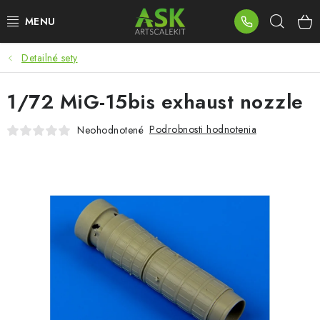
Prejsť
Hľad
na
obsah
Detailné sety
BLOG
1/72 MiG-15bis exhaust nozzle
SUMMER DAYS
Podrobnosti hodnotenia
Neohodnotené
WARHAMMER
ASK PRODUKTY
NOVINKY
PLASTOVÉ MODELY
PRÍSLUŠENSTVO