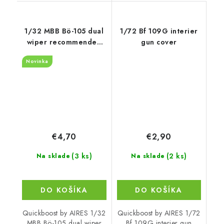
1/32 MBB Bö-105 dual
1/72 Bf 109G interier
wiper recommended
gun cover
for Revell
Novinka
€4,70
€2,90
(3 ks)
(2 ks)
Na sklade
Na sklade
DO KOŠÍKA
DO KOŠÍKA
Quickboost by AIRES 1/32
Quickboost by AIRES 1/72
MBB Bö-105 dual wiper
Bf 109G interier gun