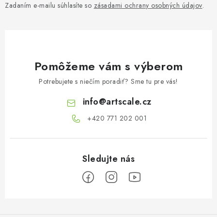
Zadaním e-mailu súhlasíte so
zásadami ochrany osobných údajov
.
Pomôžeme vám s výberom
Potrebujete s niečím poradiť? Sme tu pre vás!
info
@
artscale.cz
+420 771 202 001​
Z