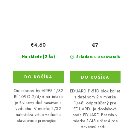
EDUARD
€4,60
€7
(2 ks)
Na sklade
Skladom u dodávateľa
DO KOŠÍKA
DO KOŠÍKA
Quickboost by AIRES 1/32
EDUARD P-51D blok kolies
Bf 109G-2/4/6 air intake
s dezénom 2 v mierke
je živicový diel nasávania
1/48, odporúčaný pre
vzduchu. V mierke 1/32
EDUARD, je doplnková
nahrádza vstup vzduchu
sada EDUARD Brassin v
stavebnice presnejšie...
mierke 1/48 určená pre
stavebnú sadu...