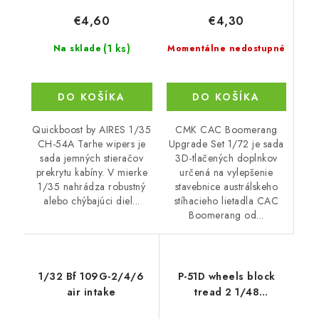
€4,30
€4,60
(1 ks)
Momentálne nedostupné
Na sklade
DO KOŠÍKA
DO KOŠÍKA
CMK CAC Boomerang
Quickboost by AIRES 1/35
Upgrade Set 1/72 je sada
CH-54A Tarhe wipers je
3D-tlačených doplnkov
sada jemných stieračov
určená na vylepšenie
prekrytu kabíny. V mierke
stavebnice austrálskeho
1/35 nahrádza robustný
stíhacieho lietadla CAC
alebo chýbajúci diel...
Boomerang od...
1/32 Bf 109G-2/4/6
P-51D wheels block
air intake
tread 2 1/48
recommended for