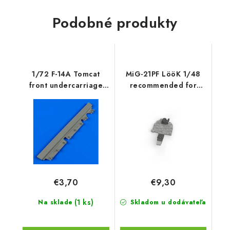
Podobné produkty
1/72 F-14A Tomcat
MiG-21PF LööK 1/48
front undercarriage
recommended for
covers
EDUARD
€3,70
€9,30
(1 ks)
Na sklade
Skladom u dodávateľa