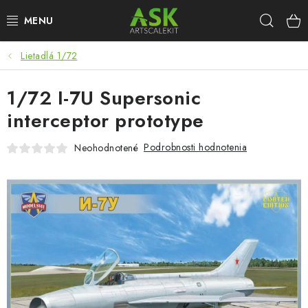
Prejsť
Hľad
na
obsah
Lietadlá 1/72
BLOG
1/72 I-7U Supersonic
SUMMER DAYS
interceptor prototype
WARHAMMER
Podrobnosti hodnotenia
Neohodnotené
ASK PRODUKTY
NOVINKY
PLASTOVÉ MODELY
PRÍSLUŠENSTVO