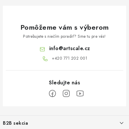
Pomôžeme vám s výberom
Potrebujete s niečím poradiť? Sme tu pre vás!
info
@
artscale.cz
+420 771 202 001​
Z
á
B2B sekcia
p