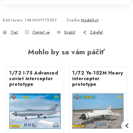
Kód tovaru:
148-MSVIT72027
Značka:
ModelSvit
Tlač
Opýtať sa
Strážiť
Zdieľať
Mohlo by sa vám páčiť
1/72 I-75 Advanced
1/72 Ye-152M Heavy
soviet interceptor
interceptor
prototype
prototype