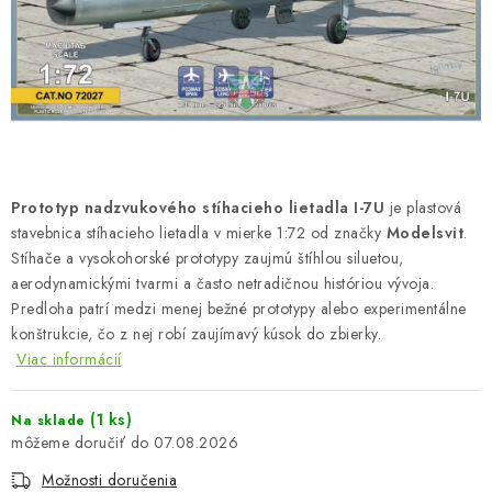
FARBY & POMÔCKY
PUBLIKÁCIE
SKY RIDERS COFFEE
VOUCHERS
Prototyp nadzvukového stíhacieho lietadla I-7U
je plastová
PREDÁVANÉ ZNAČKY
stavebnica stíhacieho lietadla v mierke 1:72 od značky
Modelsvit
.
Stíhače a vysokohorské prototypy zaujmú štíhlou siluetou,
aerodynamickými tvarmi a často netradičnou históriou vývoja.
O Nás
Moja objednávka
Kontakty
Preprava a platba
Predloha patrí medzi menej bežné prototypy alebo experimentálne
Podmienky a pravidlá
Zásady ochrany osobných údajov
konštrukcie, čo z nej robí zaujímavý kúsok do zbierky.
Viac informácií
Postup pri podávaní sťažností
Veľkoobchod
Prevodník modelárskych farieb
Modelársky slovník Art Scale
(1 ks)
Na sklade
FAQ
07.08.2026
Možnosti doručenia