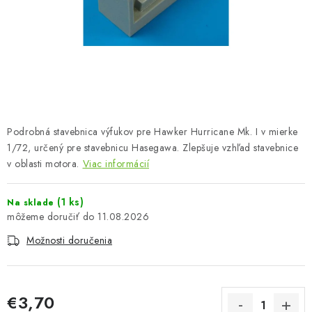
FARBY & POMÔCKY
PUBLIKÁCIE
SKY RIDERS COFFEE
VOUCHERS
Podrobná stavebnica výfukov pre Hawker Hurricane Mk. I v mierke
PREDÁVANÉ ZNAČKY
1/72, určený pre stavebnicu Hasegawa. Zlepšuje vzhľad stavebnice
v oblasti motora.
Viac informácií
O Nás
Moja objednávka
Kontakty
Preprava a platba
(1 ks)
Na sklade
Podmienky a pravidlá
Zásady ochrany osobných údajov
11.08.2026
Postup pri podávaní sťažností
Veľkoobchod
Možnosti doručenia
Prevodník modelárskych farieb
Modelársky slovník Art Scale
FAQ
Výstavy 2026
€3,70