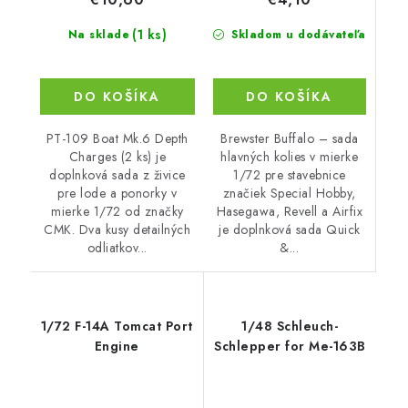
(1 ks)
Skladom u dodávateľa
Na sklade
DO KOŠÍKA
DO KOŠÍKA
Brewster Buffalo – sada
PT-109 Boat Mk.6 Depth
hlavných kolies v mierke
Charges (2 ks) je
1/72 pre stavebnice
doplnková sada z živice
značiek Special Hobby,
pre lode a ponorky v
Hasegawa, Revell a Airfix
mierke 1/72 od značky
je doplnková sada Quick
CMK. Dva kusy detailných
&...
odliatkov...
1/72 F-14A Tomcat Port
1/48 Schleuch-
Engine
Schlepper for Me-163B