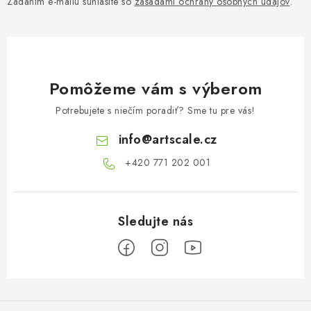
Zadaním e-mailu súhlasíte so
zásadami ochrany osobných údajov
.
Pomôžeme vám s výberom
Potrebujete s niečím poradiť? Sme tu pre vás!
info
@
artscale.cz
+420 771 202 001​
Z
á