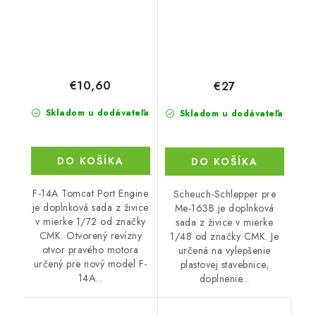
€10,60
€27
Skladom u dodávateľa
Skladom u dodávateľa
DO KOŠÍKA
DO KOŠÍKA
F-14A Tomcat Port Engine
Scheuch-Schlepper pre
je doplnková sada z živice
Me-163B je doplnková
v mierke 1/72 od značky
sada z živice v mierke
CMK. Otvorený revízny
1/48 od značky CMK. Je
otvor pravého motora
určená na vylepšenie
určený pre nový model F-
plastovej stavebnice,
14A...
doplnenie...