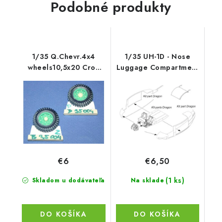
Podobné produkty
1/35 Q.Chevr.4x4
1/35 UH-1D - Nose
wheels10,5x20 Cros
Luggage Compartment
Country(Dunlop
for Drag.
€6
€6,50
(1 ks)
Skladom u dodávateľa
Na sklade
DO KOŠÍKA
DO KOŠÍKA