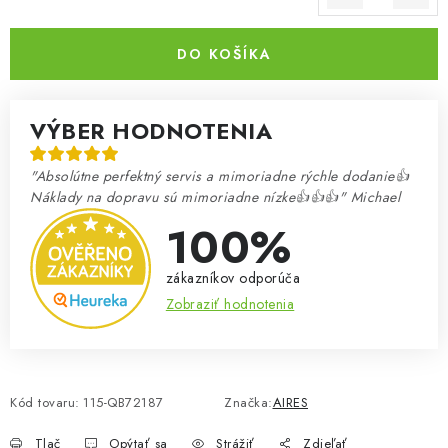
Jednotková cena:
DO KOŠÍKA
VÝBER HODNOTENIA
"Absolútne perfektný servis a mimoriadne rýchle dodanie👍
Náklady na dopravu sú mimoriadne nízke👍👍👍" Michael
100%
zákazníkov odporúča
Zobraziť hodnotenia
Kód tovaru:
115-QB72187
Značka:
AIRES
Tlač
Opýtať sa
Strážiť
Zdieľať