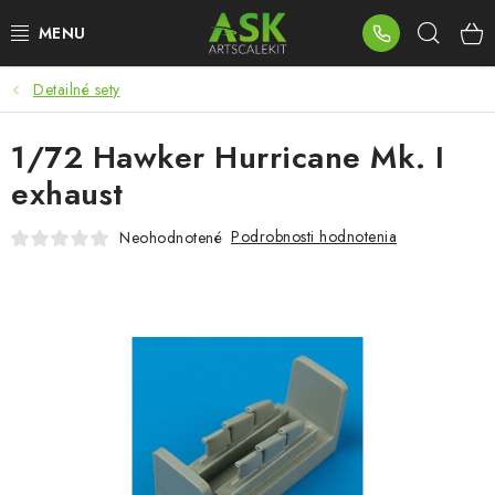
Prejsť
Hľad
na
obsah
Detailné sety
BLOG
1/72 Hawker Hurricane Mk. I
SUMMER DAYS
exhaust
WARHAMMER
Podrobnosti hodnotenia
Neohodnotené
ASK PRODUKTY
NOVINKY
PLASTOVÉ MODELY
PRÍSLUŠENSTVO