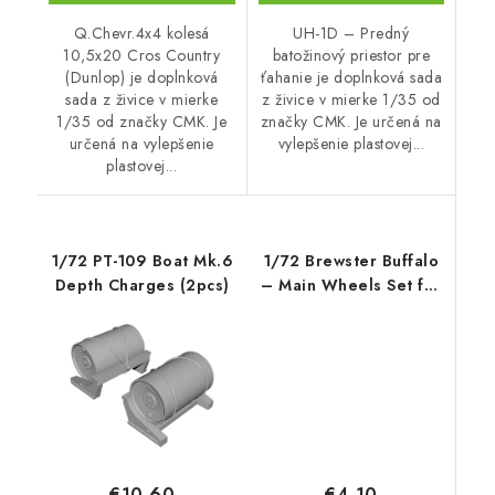
Q.Chevr.4x4 kolesá
UH-1D – Predný
10,5x20 Cros Country
batožinový priestor pre
(Dunlop) je doplnková
ťahanie je doplnková sada
sada z živice v mierke
z živice v mierke 1/35 od
1/35 od značky CMK. Je
značky CMK. Je určená na
určená na vylepšenie
vylepšenie plastovej...
plastovej...
1/72 PT-109 Boat Mk.6
1/72 Brewster Buffalo
Depth Charges (2pcs)
– Main Wheels Set for
Specia
€4,10
€10,60