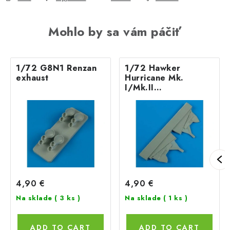
Mohlo by sa vám páčiť
1/72 G8N1 Renzan
1/72 Hawker
exhaust
Hurricane Mk.
I/Mk.II
undercarriage co
4,90 €
4,90 €
Na sklade
( 3 ks )
Na sklade
( 1 ks )
ADD TO CART
ADD TO CART