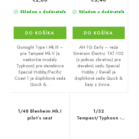
Skladom u dodávateľa
Skladom u dodávateľa
DO KOŠÍKA
DO KOŠÍKA
AH-1G Early – veža
Gunsight Type I Mk.III –
Emerson Electric TAT-102
pre Tempest Mk.V (a
(s jednou zbraňou) pre
neskoršie modely
stavebnú sadu Special
Typhoon) pre stavebnice
Hobby / Revell je
Special Hobby/Pacific
doplnková sada Quick &
Coast 1 je doplnková sada
Easy z živice...
Quick &...
1/48 Blenheim Mk.I
1/32
pilot`s seat
Tempest/Typhoon -
Pilot´s seat with
harness f