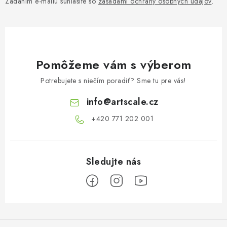
Zadaním e-mailu súhlasíte so
zásadami ochrany osobných údajov
.
Pomôžeme vám s výberom
Potrebujete s niečím poradiť? Sme tu pre vás!
info
@
artscale.cz
+420 771 202 001​
Z
á