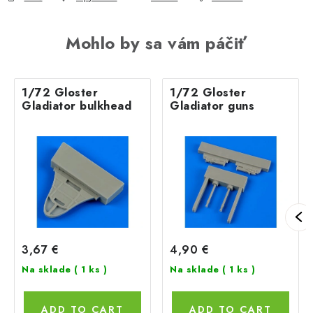
Mohlo by sa vám páčiť
1/72 Gloster
1/72 Gloster
Gladiator bulkhead
Gladiator guns
3,67 €
4,90 €
Na sklade
( 1 ks )
Na sklade
( 1 ks )
ADD TO CART
ADD TO CART