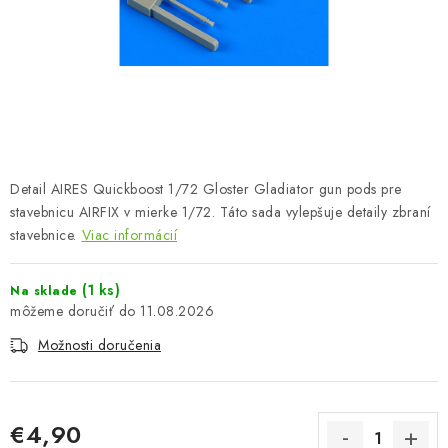
FARBY & POMÔCKY
PUBLIKÁCIE
SKY RIDERS COFFEE
VOUCHERS
Detail AIRES Quickboost 1/72 Gloster Gladiator gun pods pre
PREDÁVANÉ ZNAČKY
stavebnicu AIRFIX v mierke 1/72. Táto sada vylepšuje detaily zbraní
stavebnice.
Viac informácií
O Nás
Moja objednávka
Kontakty
Preprava a platba
(1 ks)
Na sklade
Podmienky a pravidlá
Zásady ochrany osobných údajov
11.08.2026
Postup pri podávaní sťažností
Veľkoobchod
Možnosti doručenia
Prevodník modelárskych farieb
Modelársky slovník Art Scale
FAQ
Výstavy 2026
€4,90