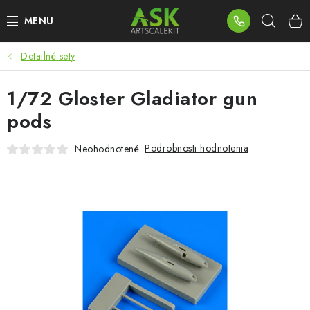
Prejsť
Hľad
na
obsah
Detailné sety
BLOG
1/72 Gloster Gladiator gun
SUMMER DAYS
pods
WARHAMMER
Podrobnosti hodnotenia
Neohodnotené
ASK PRODUKTY
NOVINKY
PLASTOVÉ MODELY
PRÍSLUŠENSTVO