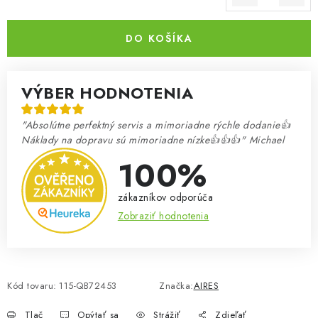
Jednotková cena:
DO KOŠÍKA
VÝBER HODNOTENIA
"Absolútne perfektný servis a mimoriadne rýchle dodanie👍
Náklady na dopravu sú mimoriadne nízke👍👍👍" Michael
100%
zákazníkov odporúča
Zobraziť hodnotenia
Kód tovaru:
115-QB72453
Značka:
AIRES
Tlač
Opýtať sa
Strážiť
Zdieľať