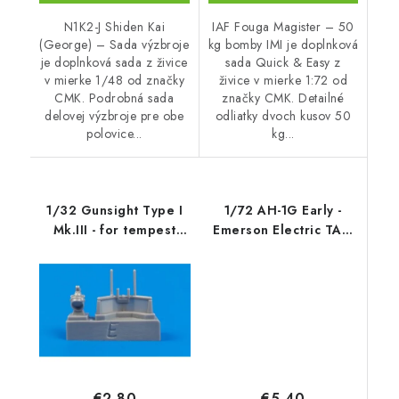
N1K2-J Shiden Kai
IAF Fouga Magister – 50
(George) – Sada výzbroje
kg bomby IMI je doplnková
je doplnková sada z živice
sada Quick & Easy z
v mierke 1/48 od značky
živice v mierke 1:72 od
CMK. Podrobná sada
značky CMK. Detailné
delovej výzbroje pre obe
odliatky dvoch kusov 50
polovice...
kg...
1/32 Gunsight Type I
1/72 AH-1G Early -
Mk.III - for tempest
Emerson Electric TAT-
Mk.V (an
102 (singl
€5,40
€2,80