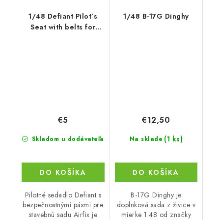
1/48 Defiant Pilot´s
1/48 B-17G Dinghy
Seat with belts for
Airfix kit
€5
€12,50
(1 ks)
Skladom u dodávateľa
Na sklade
DO KOŠÍKA
DO KOŠÍKA
Pilotné sedadlo Defiant s
B-17G Dinghy je
bezpečnostnými pásmi pre
doplnková sada z živice v
stavebnú sadu Airfix je
mierke 1:48 od značky