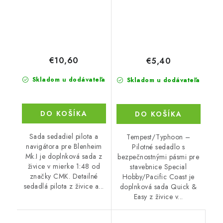
€10,60
€5,40
Skladom u dodávateľa
Skladom u dodávateľa
DO KOŠÍKA
DO KOŠÍKA
Sada sedadiel pilota a
Tempest/Typhoon –
navigátora pre Blenheim
Pilotné sedadlo s
Mk.I je doplnková sada z
bezpečnostnými pásmi pre
živice v mierke 1:48 od
stavebnice Special
značky CMK. Detailné
Hobby/Pacific Coast je
sedadlá pilota z živice a...
doplnková sada Quick &
Easy z živice v...