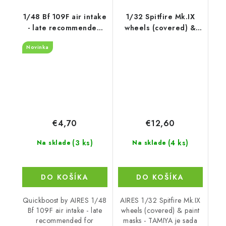
1/48 Bf 109F air intake
1/32 Spitfire Mk.IX
- late recommended
wheels (covered) &
for Hasegawa
paint masks for
Novinka
TAMIYA kit
€4,70
€12,60
(3 ks)
(4 ks)
Na sklade
Na sklade
DO KOŠÍKA
DO KOŠÍKA
Quickboost by AIRES 1/48
AIRES 1/32 Spitfire Mk.IX
Bf 109F air intake - late
wheels (covered) & paint
recommended for
masks - TAMIYA je sada