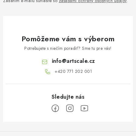
Zadaním e-mailu súhlasíte so
zásadami ochrany osobných údajov
.
Pomôžeme vám s výberom
Potrebujete s niečím poradiť? Sme tu pre vás!
info
@
artscale.cz
+420 771 202 001​
Z
á