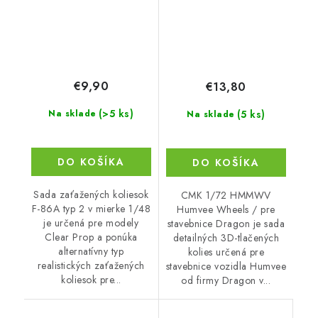
€9,90
€13,80
(>5 ks)
(5 ks)
Na sklade
Na sklade
DO KOŠÍKA
DO KOŠÍKA
Sada zaťažených koliesok
CMK 1/72 HMMWV
F-86A typ 2 v mierke 1/48
Humvee Wheels / pre
je určená pre modely
stavebnice Dragon je sada
Clear Prop a ponúka
detailných 3D-tlačených
alternatívny typ
kolies určená pre
realistických zaťažených
stavebnice vozidla Humvee
koliesok pre...
od firmy Dragon v...