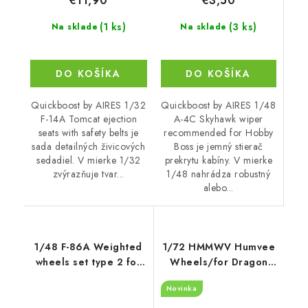
€3,50
€11,90
(3 ks)
(1 ks)
Na sklade
Na sklade
DO KOŠÍKA
DO KOŠÍKA
Quickboost by AIRES 1/48
Quickboost by AIRES 1/32
A-4C Skyhawk wiper
F-14A Tomcat ejection
recommended for Hobby
seats with safety belts je
Boss je jemný stierač
sada detailných živicových
prekrytu kabíny. V mierke
sedadiel. V mierke 1/32
1/48 nahrádza robustný
zvýrazňuje tvar...
alebo...
1/48 F-86A Weighted
1/72 HMMWV Humvee
wheels set type 2 for
Wheels/for Dragon
CP kits
kits
Novinka