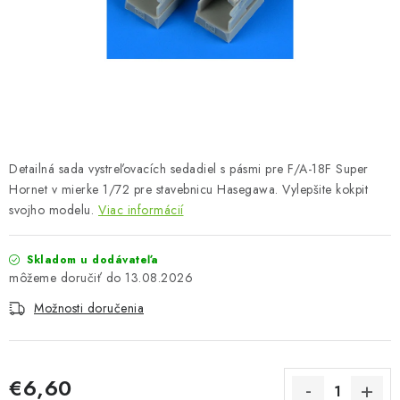
FARBY & POMÔCKY
PUBLIKÁCIE
SKY RIDERS COFFEE
VOUCHERS
Detailná sada vystreľovacích sedadiel s pásmi pre F/A-18F Super
PREDÁVANÉ ZNAČKY
Hornet v mierke 1/72 pre stavebnicu Hasegawa. Vylepšite kokpit
svojho modelu.
Viac informácií
O Nás
Moja objednávka
Kontakty
Preprava a platba
Skladom u dodávateľa
Podmienky a pravidlá
Zásady ochrany osobných údajov
13.08.2026
Postup pri podávaní sťažností
Veľkoobchod
Možnosti doručenia
Prevodník modelárskych farieb
Modelársky slovník Art Scale
FAQ
Výstavy 2026
€6,60