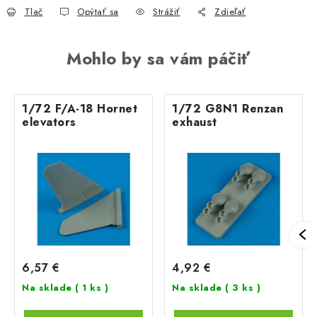
Tlač
Opýtať sa
Strážiť
Zdieľať
Mohlo by sa vám páčiť
1/72 F/A-18 Hornet
1/72 G8N1 Renzan
elevators
exhaust
6,57 €
4,92 €
Na sklade
( 1 ks )
Na sklade
( 3 ks )