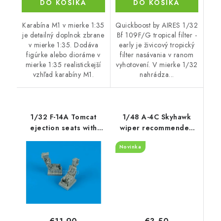
DO KOŠÍKA
DO KOŠÍKA
Karabína M1 v mierke 1:35
Quickboost by AIRES 1/32
je detailný doplnok zbrane
Bf 109F/G tropical filter -
v mierke 1:35. Dodáva
early je živicový tropický
figúrke alebo dioráme v
filter nasávania v ranom
mierke 1:35 realistickejší
vyhotovení. V mierke 1/32
vzhľad karabíny M1.
nahrádza...
1/32 F-14A Tomcat
1/48 A-4C Skyhawk
ejection seats with
wiper recommended
safety belts
for Hobby Boss
Novinka