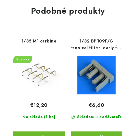
Podobné produkty
1/35 M1 carbine
1/32 Bf 109F/G
tropical filter -early for
x kit
Novinka
€12,20
€6,60
(1 ks)
Na sklade
Skladom u dodávateľa