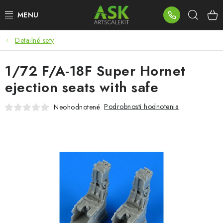
Prejsť
Hľad
na
obsah
Detailné sety
BLOG
1/72 F/A-18F Super Hornet
SUMMER DAYS
ejection seats with safe
WARHAMMER
Podrobnosti hodnotenia
Neohodnotené
ASK PRODUKTY
NOVINKY
PLASTOVÉ MODELY
PRÍSLUŠENSTVO