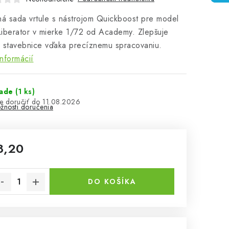
ná sada vrtule s nástrojom Quickboost pre model
iberator v mierke 1/72 od Academy. Zlepšuje
 stavebnice vďaka precíznemu spracovaniu.
informácií
lade
(1 ks)
11.08.2026
žnosti doručenia
8,20
notková cena:
DO KOŠÍKA