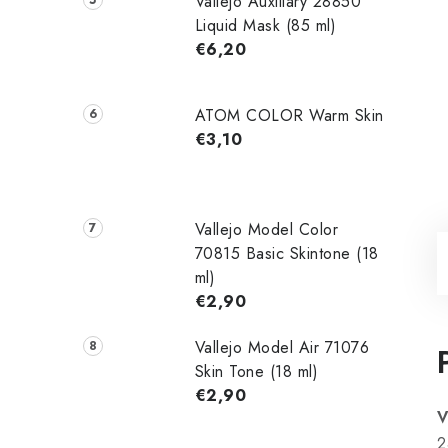
Vallejo Auxiliary 28850
Liquid Mask (85 ml)
€6,20
ATOM COLOR Warm Skin
€3,10
Vallejo Model Color
70815 Basic Skintone (18
ml)
€2,90
Vallejo Model Air 71076
Skin Tone (18 ml)
€2,90
V
2