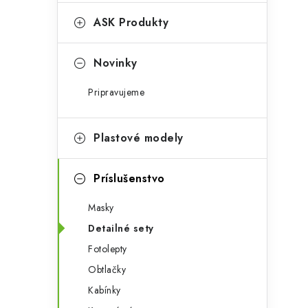
e
n
g
ASK Produkty
ý
ó
p
r
Novinky
a
i
Pripravujeme
e
n
e
Plastové modely
l
Príslušenstvo
Masky
Detailné sety
Fotolepty
Obtlačky
Kabínky