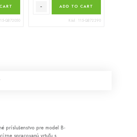
 CART
ADD TO CART
115-QB72050
Kód:
115-QB72290
né príslušenstvo pre model B-
cízne spracovanú vrtuľu s