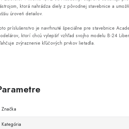
ástrojom, ktorá nahrádza diely z pôvodnej stavebnice a umož
yššiu úroveň detailov.
oto príslušenstvo je navrhnuté špeciálne pre stavebnice Aca
odelárov, ktorí chcú vylepšiť vzhľad svojho modelu B-24 Liber
ľahčuje zvýraznenie kľúčových prvkov lietadla.
Značka
Kategória