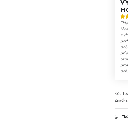
V
H
"Na
Neo
z vl
perf
dobr
pria
okam
prob
deň
Kód tov
Značka
Tla