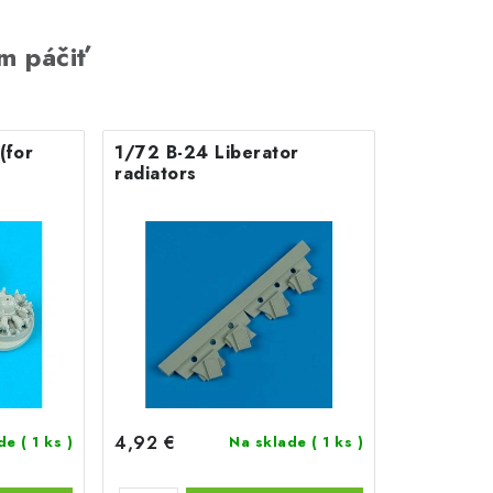
m páčiť
(for
1/72 B-24 Liberator
radiators
4,92 €
ade
( 1 ks )
Na sklade
( 1 ks )