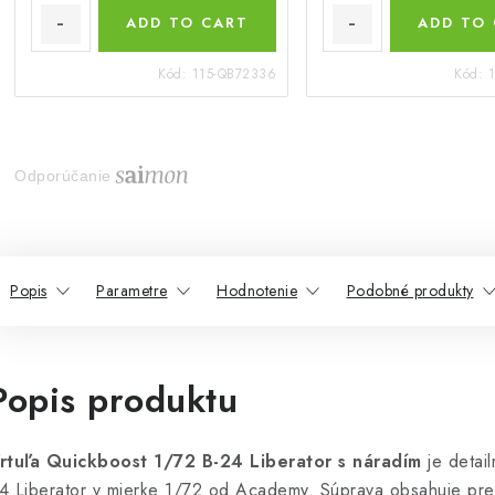
ADD TO CART
ADD TO
Kód:
115-QB72336
Kód:
Odporúčanie
Popis
Parametre
Hodnotenie
Podobné produkty
Popis produktu
rtuľa Quickboost 1/72 B-24 Liberator s náradím
je detail
4 Liberator v mierke 1/72 od Academy. Súprava obsahuje pre