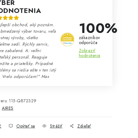
ÝBER
ODNOTENIA
100%
jlepší obchod, aký poznám.
bmedzený výber tovaru, veľa
zákazníkov
astnej výroby, všetko
odporúča
ektne sedí. Rýchly servis,
Zobraziť
e zabalené. A: veľmi
hodnotenia
teľský personál. Reaguje
žite a priateľsky. Prípadné
lémy sa riešia ešte v ten istý
. Vrelo odporúčam!" Max
aru:
115-QB72329
:
AIRES
č
Opýtať sa
Strážiť
Zdieľať