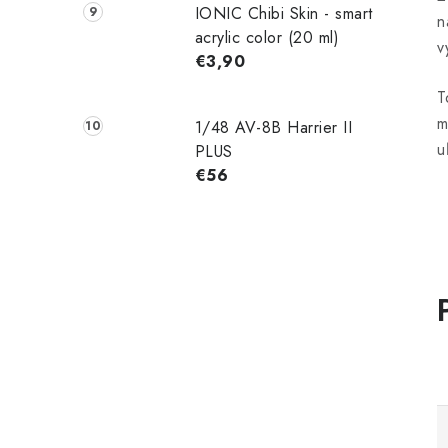
IONIC Chibi Skin - smart
n
acrylic color (20 ml)
v
€3,90
T
m
1/48 AV-8B Harrier II
u
PLUS
€56