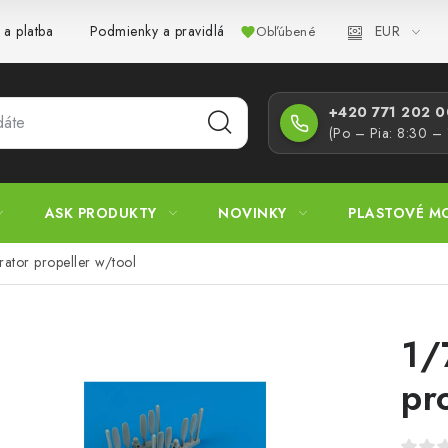
EUR
 a platba
Podmienky a pravidlá
Zásady ochrany osobných úd
Obľúbené
+420 771 202 00
(Po – Pia: 8:30 –
ASK PRODUKTY
NOVINKY
PLASTOVÉ M
rator propeller w/tool
1/
pr