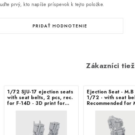
uďte prvý, kto napíše príspevok k tejto položke.
PRIDAŤ HODNOTENIE
Zákazníci tiež
1/72 SJU-17 ejection seats
Ejection Seat - M.
with seat belts, 2 pcs, rec.
1/72 - with seat belts -
for F-14D - 3D print for
Recommended for 
Tamiya
F.8/FR9 Airfix