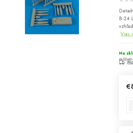
Detail
B-24 L
vzhľad
Viac 
Na sk
Mo
€
Jed