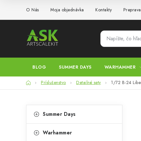
Prejsť
O Nás
Moja objednávka
Kontakty
Preprava
na
obsah
BLOG
SUMMER DAYS
WARHAMMER
Domov
Príslušenstvo
Detailné sety
1/72 B-24 Libe
B
K
Preskočiť
Summer Days
kategórie
a
o
t
č
Warhammer