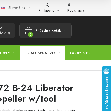
Slovenčina
ajov
Postup pri podávaní sťažností
Veľkoobchod
Prevodn
Prihlásenie
Registrácia
1​
Prázdny košík
 16:30)
NÁKUPNÝ
KOŠÍK
ODELY
PRÍSLUŠENSTVO
FARBY & POMÔCKY
72 B-24 Liberator
opeller w/tool
Podrobnosti hodnotenia
Neohodnotené