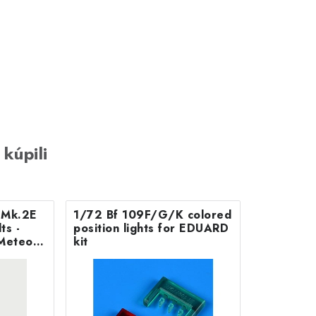
 kúpili
B Mk.2E
1/72 Bf 109F/G/K colored
position lights for EDUARD
Meteor
kit