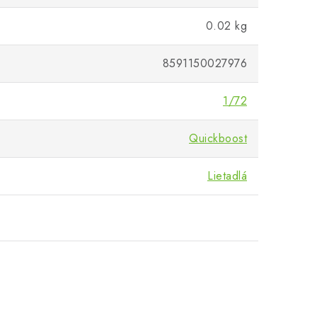
0.02 kg
8591150027976
1/72
Quickboost
Lietadlá