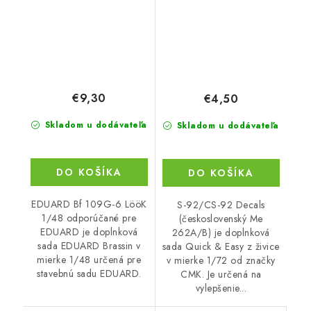
€9,30
€4,50
Skladom u dodávateľa
Skladom u dodávateľa
DO KOŠÍKA
DO KOŠÍKA
EDUARD Bf 109G-6 LööK
S-92/CS-92 Decals
1/48 odporúčané pre
(československý Me
EDUARD je doplnková
262A/B) je doplnková
sada EDUARD Brassin v
sada Quick & Easy z živice
mierke 1/48 určená pre
v mierke 1/72 od značky
stavebnú sadu EDUARD.
CMK. Je určená na
vylepšenie...