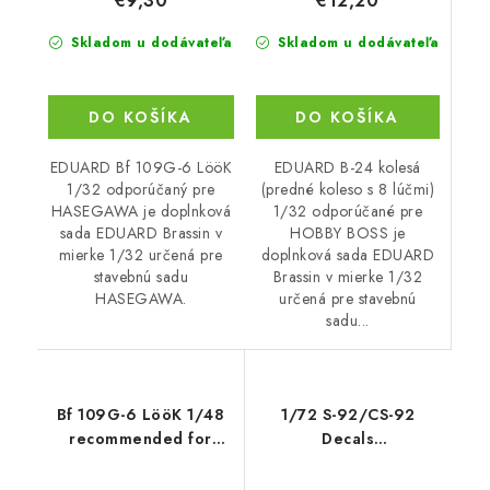
€12,20
€9,30
Skladom u dodávateľa
Skladom u dodávateľa
DO KOŠÍKA
DO KOŠÍKA
EDUARD B-24 kolesá
EDUARD Bf 109G-6 LööK
(predné koleso s 8 lúčmi)
1/32 odporúčaný pre
1/32 odporúčané pre
HASEGAWA je doplnková
HOBBY BOSS je
sada EDUARD Brassin v
doplnková sada EDUARD
mierke 1/32 určená pre
Brassin v mierke 1/32
stavebnú sadu
určená pre stavebnú
HASEGAWA.
sadu...
Bf 109G-6 LööK 1/48
1/72 S-92/CS-92
recommended for
Decals
EDUARD
(Czechoslovakian Me
262A/B)