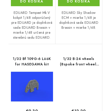
DO KOŠÍKA
DO KOŠÍKA
EDUARD Tempest Mk.V
EDUARD Sky Shadow
kokpit 1/48 odporúčaný
ECM v mierke 1/48 je
pre EDUARD je doplnková
doplnková sada EDUARD
sada EDUARD Brassin v
Brassin v mierke 1/48.
mierke 1/48 určená pre
stavebnú sadu EDUARD.
1/32 Bf 109G-6 LööK
1/32 B-24 wheels
for HASEGAWA kit
(8spoke front wheel)
for HOBBY BOSS kit