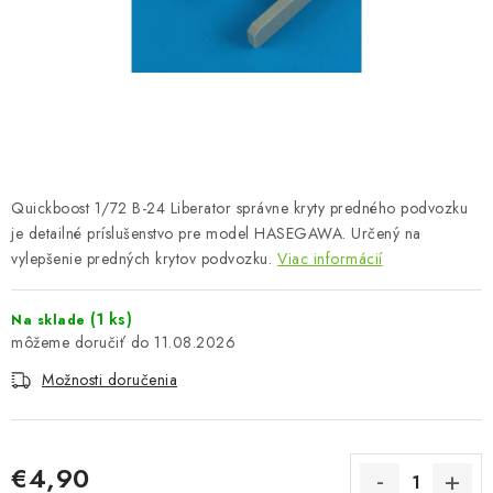
FARBY & POMÔCKY
PUBLIKÁCIE
SKY RIDERS COFFEE
VOUCHERS
Quickboost 1/72 B-24 Liberator správne kryty predného podvozku
PREDÁVANÉ ZNAČKY
je detailné príslušenstvo pre model HASEGAWA. Určený na
vylepšenie predných krytov podvozku.
Viac informácií
O Nás
Moja objednávka
Kontakty
Preprava a platba
(1 ks)
Na sklade
Podmienky a pravidlá
Zásady ochrany osobných údajov
11.08.2026
Postup pri podávaní sťažností
Veľkoobchod
Možnosti doručenia
Prevodník modelárskych farieb
Modelársky slovník Art Scale
FAQ
Výstavy 2026
€4,90