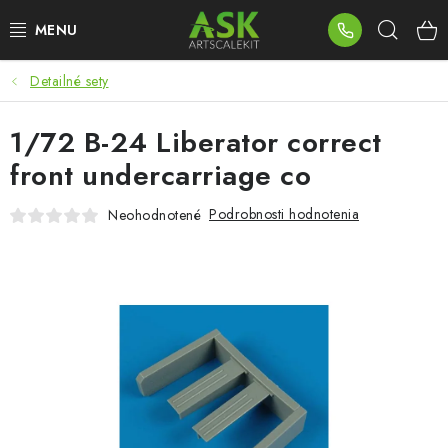
Prejsť
Hľad
na
obsah
Detailné sety
BLOG
1/72 B-24 Liberator correct
SUMMER DAYS
front undercarriage co
WARHAMMER
Podrobnosti hodnotenia
Neohodnotené
ASK PRODUKTY
NOVINKY
PLASTOVÉ MODELY
PRÍSLUŠENSTVO