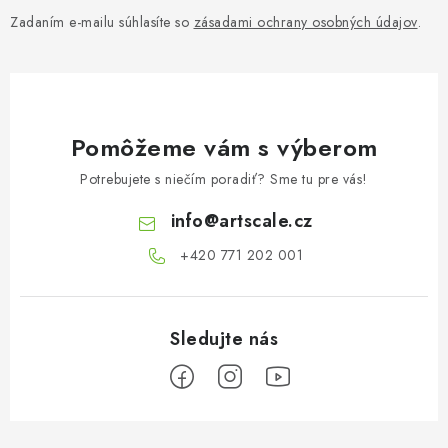
Zadaním e-mailu súhlasíte so
zásadami ochrany osobných údajov
.
Pomôžeme vám s výberom
Potrebujete s niečím poradiť? Sme tu pre vás!
info
@
artscale.cz
+420 771 202 001​
Z