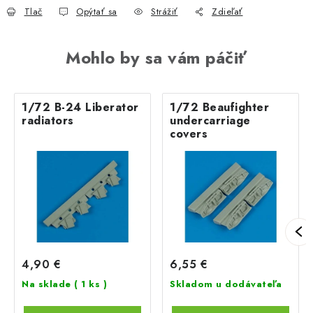
Tlač
Opýtať sa
Strážiť
Zdieľať
Mohlo by sa vám páčiť
1/72 B-24 Liberator
1/72 Beaufighter
radiators
undercarriage
covers
4,90 €
6,55 €
Na sklade
( 1 ks )
Skladom u dodávateľa