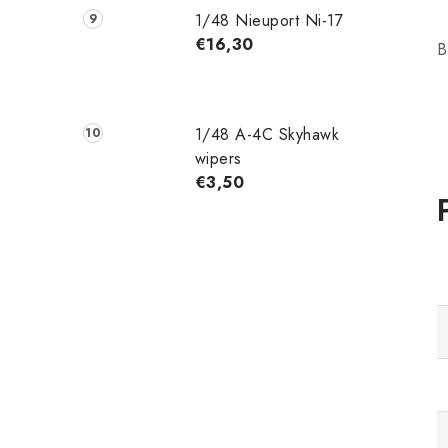
1/48 Nieuport Ni-17
€16,30
B
1/48 A-4C Skyhawk
wipers
€3,50