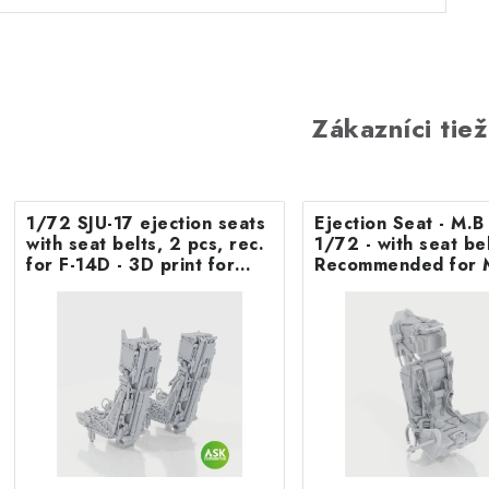
Zákazníci tiež
1/72 SJU-17 ejection seats
Ejection Seat - M.
with seat belts, 2 pcs, rec.
1/72 - with seat belts -
for F-14D - 3D print for
Recommended for 
Tamiya
F.8/FR9 Airfix