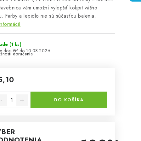
tavebnica vám umožní vylepšiť kokpit vášho
. Farby a lepidlo nie sú súčasťou balenia.
informácií
lade
(1 ks)
10.08.2026
žnosti doručenia
5,10
notková cena:
DO KOŠÍKA
ÝBER
ODNOTENIA