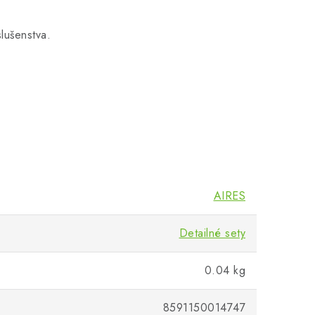
slušenstva.
AIRES
Detailné sety
0.04 kg
8591150014747