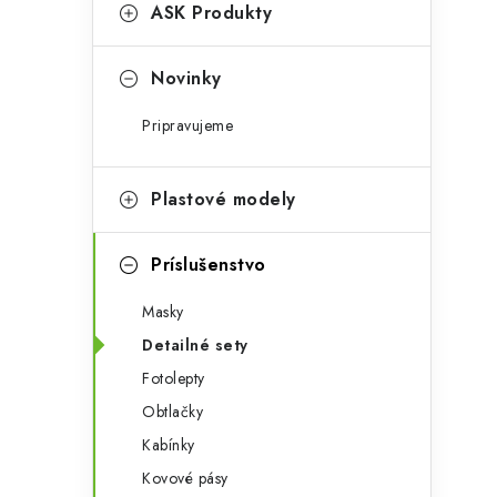
g
ASK Produkty
ý
ó
p
r
Novinky
a
i
Pripravujeme
e
n
e
Plastové modely
l
Príslušenstvo
Masky
Detailné sety
Fotolepty
Obtlačky
Kabínky
Kovové pásy