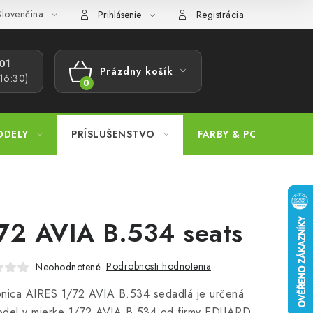
lovenčina
ajov
Postup pri podávaní sťažností
Veľkoobchod
Prevodn
Prihlásenie
Registrácia
1​
Prázdny košík
 16:30)
NÁKUPNÝ
KOŠÍK
ODELY
PRÍSLUŠENSTVO
FARBY & POMÔCKY
72 AVIA B.534 seats
Podrobnosti hodnotenia
Neohodnotené
bnica AIRES 1/72 AVIA B.534 sedadlá je určená
odel v mierke 1/72 AVIA B.534 od firmy EDUARD.