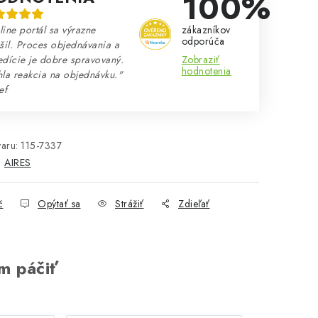
100%
zákazníkov
ine portál sa výrazne
odporúča
šil. Proces objednávania a
Zobraziť
dície je dobre spravovaný.
hodnotenia
la reakcia na objednávku."
ef
aru:
115-7337
:
AIRES
č
Opýtať sa
Strážiť
Zdieľať
m páčiť