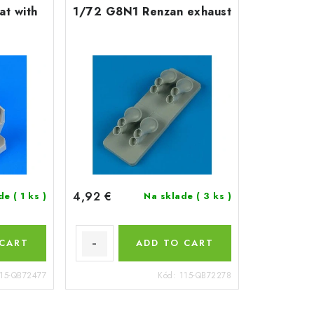
at with
1/72 G8N1 Renzan exhaust
4,92 €
ade
( 1 ks )
Na sklade
( 3 ks )
 CART
ADD TO CART
15-QB72477
Kód:
115-QB72278