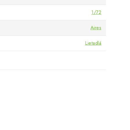
1/72
Aires
Lietadlá