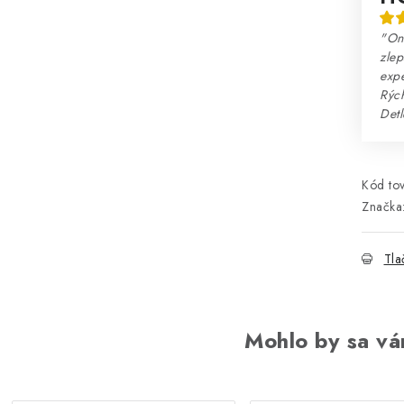
"Onl
zlep
expe
Rých
Detl
Kód tov
Značka
Tla
Mohlo by sa vá