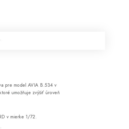
tva pre model AVIA B.534 v
toré umožňuje zvýšiť úroveň
RD v mierke 1/72.
.