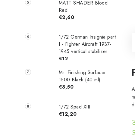
MATT SHADER Blood
Red
€2,60
1/72 German Insignia part
I - Fighter Aircraft 1937-
1945 vertical stabilizer
€12
Mr. Finishing Surfacer
1500 Black (40 ml)
€8,50
A
m
d
1/72 Spad XIII
€12,20