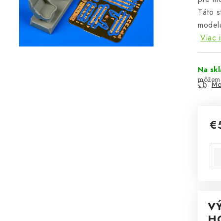
Táto s
modelu
Viac 
Na sk
Mo
€
Jed
V
H