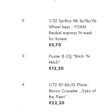
1/32 Spitfire Mk.Ib/IIb/Vb
Wheel bays - FOAM
flexibel express fit mask
for Kotare
€3,70
Poster B-25J "Bitch 'N
Mitch"
€12,20
1/72 RF-8A/G Photo-
Recon Crusader ,,Eyes of
the Fleet´´
€22,20