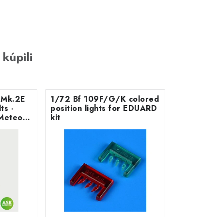
 kúpili
B Mk.2E
1/72 Bf 109F/G/K colored
position lights for EDUARD
Meteor
kit