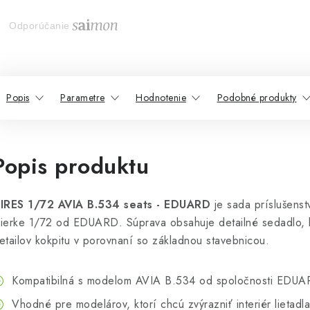
Odporúčanie
Popis
Parametre
Hodnotenie
Podobné produkty
Popis produktu
IRES 1/72 AVIA B.534 seats - EDUARD
je sada príslušens
ierke 1/72 od EDUARD. Súprava obsahuje detailné sedadlo, k
etailov kokpitu v porovnaní so základnou stavebnicou.
Kompatibilná s modelom AVIA B.534 od spoločnosti EDUA
Vhodné pre modelárov, ktorí chcú zvýrazniť interiér lietadla