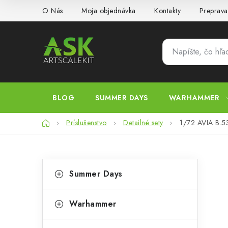
Prejsť
O Nás
Moja objednávka
Kontakty
Preprava
na
obsah
BLOG
SUMMER DAYS
WARHAMMER
Domov
Príslušenstvo
Detailné sety
1/72 AVIA B.53
B
K
Preskočiť
Summer Days
kategórie
a
o
t
č
Warhammer
e
n