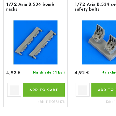
1/72 Avia B.534 bomb
1/72 Avia B.534 se
racks
safety belts
4,92 €
4,92 €
Na sklade
( 1 ks )
Na skl
ADD TO CART
ADD TO
Kód:
115-QB72478
Kód:
1