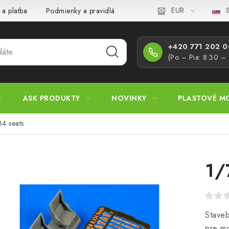
EUR
S
 a platba
Podmienky a pravidlá
Zásady ochrany osobných úd
+420 771 202 00
(Po – Pia: 8:30 –
ASK PRODUKTY
NOVINKY
PLASTOVÉ M
4 seats
1/
Stave
pre m