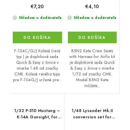
€4,10
€7,20
Skladom u dodávateľa
Skladom u dodávateľa
DO KOŠÍKA
DO KOŠÍKA
B5N2 Kate Crew Seats
F-104C/G/J Kolesá (raný
with Harness for Airfix kit
typ ) je doplnková sada
je doplnková sada Quick
Quick & Easy z živice v
& Easy z živice v mierke
mierke 1:48 od značky
1/72 od značky CMK.
CMK. Kolesá raného typu
Model B5N2 Kate
pre F-104G/J určené pre...
môžete...
1/32 P-51D Mustang –
1/48 Lysander Mk.II
K-14A Gunsight, for
conversion set for
Revell ki
Airfix kit