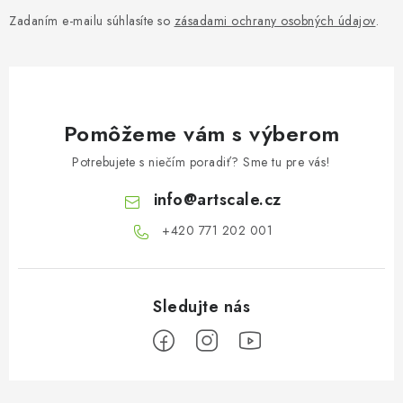
Zadaním e-mailu súhlasíte so
zásadami ochrany osobných údajov
.
Pomôžeme vám s výberom
Potrebujete s niečím poradiť? Sme tu pre vás!
info
@
artscale.cz
+420 771 202 001​
Z