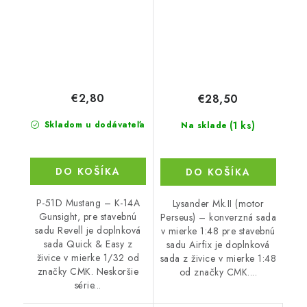
€2,80
€28,50
(1 ks)
Skladom u dodávateľa
Na sklade
DO KOŠÍKA
DO KOŠÍKA
P-51D Mustang – K-14A
Lysander Mk.II (motor
Gunsight, pre stavebnú
Perseus) – konverzná sada
sadu Revell je doplnková
v mierke 1:48 pre stavebnú
sada Quick & Easy z
sadu Airfix je doplnková
živice v mierke 1/32 od
sada z živice v mierke 1:48
značky CMK. Neskoršie
od značky CMK....
série...