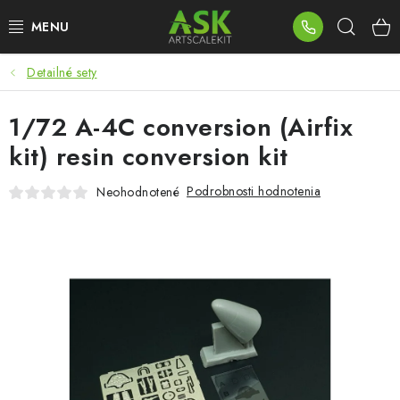
Prejsť
Hľad
na
obsah
Detailné sety
BLOG
1/72 A-4C conversion (Airfix
SUMMER DAYS
kit) resin conversion kit
WARHAMMER
Podrobnosti hodnotenia
Neohodnotené
ASK PRODUKTY
NOVINKY
PLASTOVÉ MODELY
PRÍSLUŠENSTVO