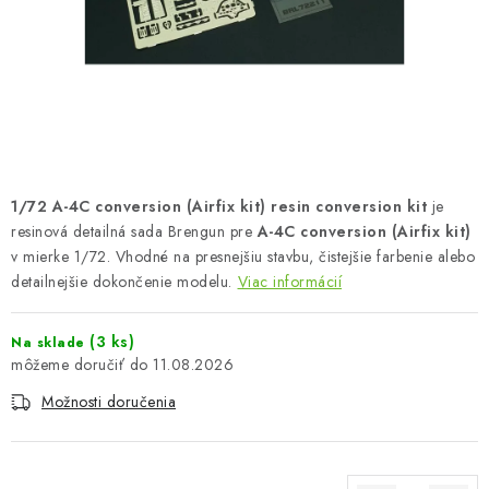
FARBY & POMÔCKY
PUBLIKÁCIE
SKY RIDERS COFFEE
VOUCHERS
1/72 A-4C conversion (Airfix kit) resin conversion kit
je
PREDÁVANÉ ZNAČKY
resinová detailná sada Brengun pre
A-4C conversion (Airfix kit)
v mierke 1/72. Vhodné na presnejšiu stavbu, čistejšie farbenie alebo
detailnejšie dokončenie modelu.
Viac informácií
O Nás
Moja objednávka
Kontakty
Preprava a platba
Podmienky a pravidlá
Zásady ochrany osobných údajov
(3 ks)
Na sklade
Postup pri podávaní sťažností
Veľkoobchod
11.08.2026
Prevodník modelárskych farieb
Modelársky slovník Art Scale
Možnosti doručenia
FAQ
Výstavy 2026