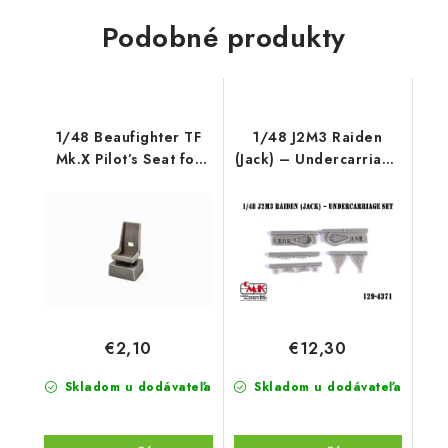
Podobné produkty
1/48 Beaufighter TF
1/48 J2M3 Raiden
Mk.X Pilot’s Seat for
(Jack) – Undercarriage
Revell k
set
€2,10
€12,30
Skladom u dodávateľa
Skladom u dodávateľa