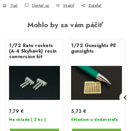
Tlač
Opýtať sa
Strážiť
Zdieľať
Mohlo by sa vám páčiť
1/72 Rato rockets
1/72 Gunsights PE
(A-4 Skyhawk) resin
gunsights
conversion kit
7,79 €
5,73 €
Na sklade
( 2 ks )
Skladom u dodávateľa