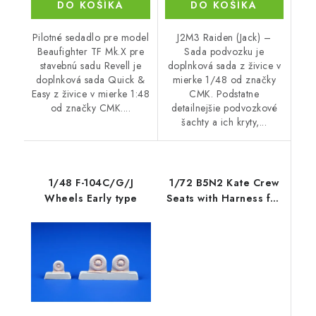
DO KOŠÍKA
DO KOŠÍKA
Pilotné sedadlo pre model
J2M3 Raiden (Jack) –
Beaufighter TF Mk.X pre
Sada podvozku je
stavebnú sadu Revell je
doplnková sada z živice v
doplnková sada Quick &
mierke 1/48 od značky
Easy z živice v mierke 1:48
CMK. Podstatne
od značky CMK....
detailnejšie podvozkové
šachty a ich kryty,...
1/48 F-104C/G/J
1/72 B5N2 Kate Crew
Wheels Early type
Seats with Harness for
Airfix kit