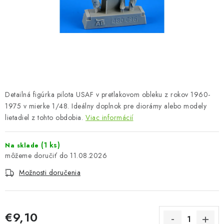
FARBY & POMÔCKY
PUBLIKÁCIE
SKY RIDERS COFFEE
VOUCHERS
Detailná figúrka pilota USAF v pretlakovom obleku z rokov 1960-
PREDÁVANÉ ZNAČKY
1975 v mierke 1/48. Ideálny doplnok pre diorámy alebo modely
lietadiel z tohto obdobia.
Viac informácií
O Nás
Moja objednávka
Kontakty
Preprava a platba
(1 ks)
Na sklade
Podmienky a pravidlá
Zásady ochrany osobných údajov
11.08.2026
Postup pri podávaní sťažností
Veľkoobchod
Možnosti doručenia
Prevodník modelárskych farieb
Modelársky slovník Art Scale
FAQ
Výstavy 2026
€9,10