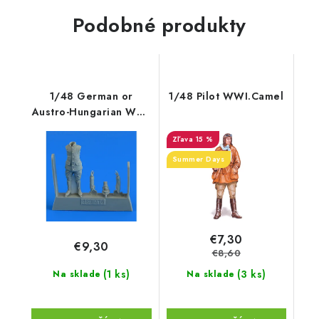
Podobné produkty
1/48 German or
1/48 Pilot WWI.Camel
Austro-Hungarian WWI
aircraft mechanic for x
15 %
kit
Summer Days
€7,30
€9,30
€8,60
(1 ks)
(3 ks)
Na sklade
Na sklade