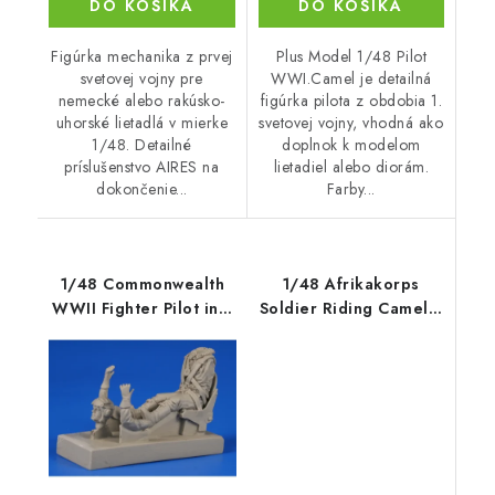
DO KOŠÍKA
DO KOŠÍKA
Figúrka mechanika z prvej
Plus Model 1/48 Pilot
svetovej vojny pre
WWI.Camel je detailná
nemecké alebo rakúsko-
figúrka pilota z obdobia 1.
uhorské lietadlá v mierke
svetovej vojny, vhodná ako
1/48. Detailné
doplnok k modelom
príslušenstvo AIRES na
lietadiel alebo diorám.
dokončenie...
Farby...
1/48 Commonwealth
1/48 Afrikakorps
WWII Fighter Pilot in a
Soldier Riding Camel /
Spitfire
3D Printed