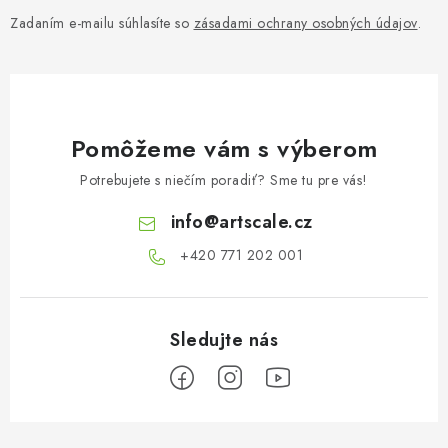
Zadaním e-mailu súhlasíte so
zásadami ochrany osobných údajov
.
Pomôžeme vám s výberom
Potrebujete s niečím poradiť? Sme tu pre vás!
info
@
artscale.cz
+420 771 202 001​
Z