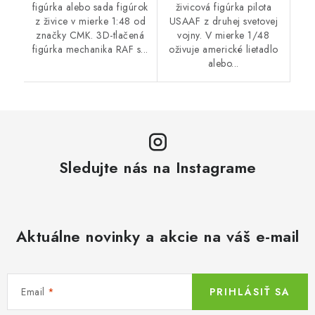
figúrka alebo sada figúrok
živicová figúrka pilota
z živice v mierke 1:48 od
USAAF z druhej svetovej
značky CMK. 3D-tlačená
vojny. V mierke 1/48
figúrka mechanika RAF s...
oživuje americké lietadlo
alebo...
Sledujte nás na Instagrame
Aktuálne novinky a akcie na váš e-mail
Email
PRIHLÁSIŤ SA