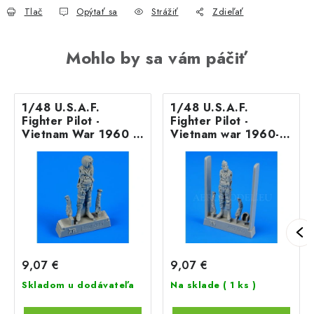
Tlač
Opýtať sa
Strážiť
Zdieľať
Mohlo by sa vám páčiť
1/48 U.S.A.F.
1/48 U.S.A.F.
Fighter Pilot -
Fighter Pilot -
Vietnam War 1960 -
Vietnam war 1960-
1
197
9,07 €
9,07 €
Skladom u dodávateľa
Na sklade
( 1 ks )