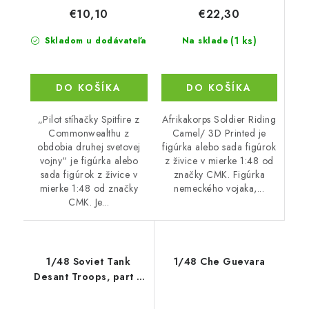
€22,30
€10,10
(1 ks)
Na sklade
Skladom u dodávateľa
DO KOŠÍKA
DO KOŠÍKA
Afrikakorps Soldier Riding
„Pilot stíhačky Spitfire z
Camel/ 3D Printed je
Commonwealthu z
figúrka alebo sada figúrok
obdobia druhej svetovej
z živice v mierke 1:48 od
vojny“ je figúrka alebo
značky CMK. Figúrka
sada figúrok z živice v
nemeckého vojaka,...
mierke 1:48 od značky
CMK. Je...
1/48 Soviet Tank
1/48 Che Guevara
Desant Troops, part 2
(2 figures)