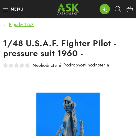
Prejsť
Hľad
na
obsah
Figúrky 1/48
BLOG
1/48 U.S.A.F. Fighter Pilot -
SUMMER DAYS
pressure suit 1960 -
WARHAMMER
Podrobnosti hodnotenia
Neohodnotené
ASK PRODUKTY
NOVINKY
PLASTOVÉ MODELY
PRÍSLUŠENSTVO